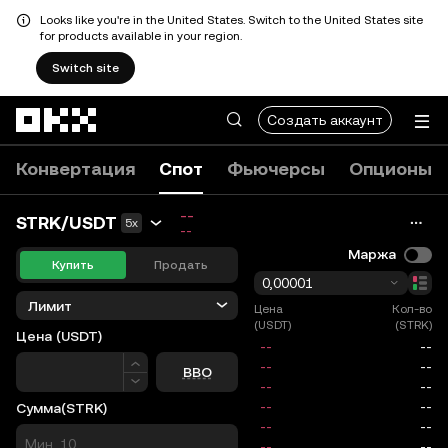
Looks like you're in the United States. Switch to the United States site
for products available in your region.
Switch site
Перейти к основному контенту
Создать аккаунт
Конвертация
Спот
Фьючерсы
Опционы
--
STRK/USDT
5x
--
Маржа
Купить
Продать
0,00001
Лимит
Цена
Кол-во
(USDT)
(STRK)
Цена
(USDT)
Цена
BBO
Сумма
(STRK)