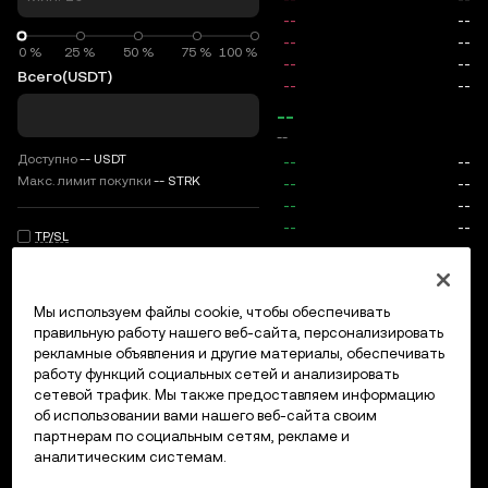
0 %
0 %
25 %
50 %
75 %
100 %
Всего
(USDT)
--
--
Доступно
--
USDT
Макс. лимит покупки
--
STRK
TP/SL
Вход/регистрация
Мы используем файлы cookie, чтобы обеспечивать
Макс. цена
0
правильную работу нашего веб-сайта, персонализировать
рекламные объявления и другие материалы, обеспечивать
Комиссии
работу функций социальных сетей и анализировать
сетевой трафик. Мы также предоставляем информацию
Открытые ордера
История ордеров
Открытые позици
об использовании вами нашего веб-сайта своим
партнерам по социальным сетям, рекламе и
аналитическим системам.