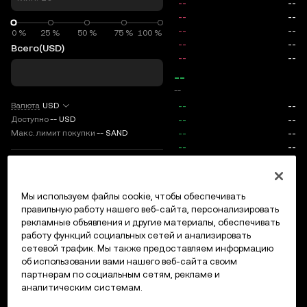
0 %
0 %
25 %
50 %
75 %
100 %
Всего
(USD)
--
--
Валюта
USD
Доступно
--
USD
Макс. лимит покупки
--
SAND
TP/SL
Мы используем файлы cookie, чтобы обеспечивать
Вход/регистрация
правильную работу нашего веб-сайта, персонализировать
Макс. цена
0
рекламные объявления и другие материалы, обеспечивать
работу функций социальных сетей и анализировать
Комиссии
сетевой трафик. Мы также предоставляем информацию
об использовании вами нашего веб-сайта своим
партнерам по социальным сетям, рекламе и
Открытые ордера
История ордеров
Открытые позици
аналитическим системам.