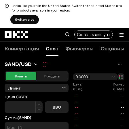
Looks like you're in the United States. Switch to the United States site
for products available in your region.
Switch site
Перейти к основному контенту
Создать аккаунт
Конвертация
Спот
Фьючерсы
Опционы
--
SAND/USD
--
Купить
Продать
0,00001
Цена
Кол-во
Лимит
(USD)
(SAND)
Цена
(USD)
Цена
BBO
Сумма
(SAND)