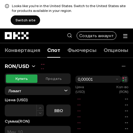
Looks like you're in the United States. Switch to the United States site
for products available in your region.
Switch site
Перейти к основному контенту
Создать аккаунт
Конвертация
Спот
Фьючерсы
Опционы
--
RON/USD
--
Купить
Продать
0,00001
Цена
Кол-во
Лимит
(USD)
(RON)
Цена
(USD)
Цена
BBO
Сумма
(RON)