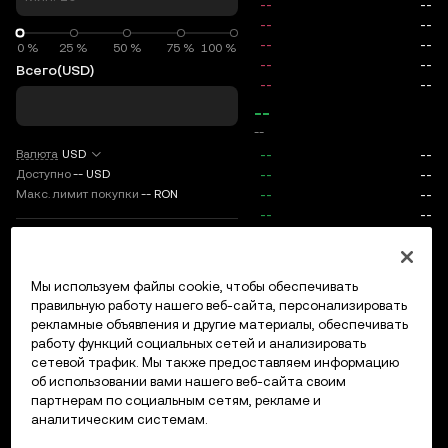
0 %
0 %
25 %
50 %
75 %
100 %
Всего
(USD)
--
--
Валюта
USD
Доступно
--
USD
Макс. лимит покупки
--
RON
TP/SL
Мы используем файлы cookie, чтобы обеспечивать
Вход/регистрация
правильную работу нашего веб-сайта, персонализировать
Макс. цена
0
рекламные объявления и другие материалы, обеспечивать
работу функций социальных сетей и анализировать
Комиссии
сетевой трафик. Мы также предоставляем информацию
об использовании вами нашего веб-сайта своим
партнерам по социальным сетям, рекламе и
Открытые ордера
История ордеров
Открытые позици
аналитическим системам.