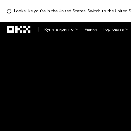
Looks like you're in the United States. Switch to the United S
Перейти к основному контенту
Купить крипто
Рынки
Торговать