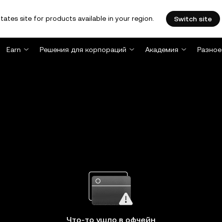
tates site for products available in your region.
Switch site
Earn
Решения для корпораций
Академия
Разное
Что-то ушло в офчейн