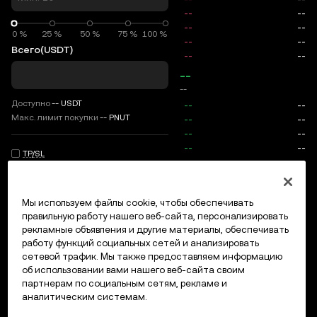
0 %
0 %
25 %
50 %
75 %
100 %
Всего
(USDT)
--
--
Доступно
--
USDT
Макс. лимит покупки
--
PNUT
TP/SL
Вход/регистрация
Мы используем файлы cookie, чтобы обеспечивать
Макс. цена
0
правильную работу нашего веб-сайта, персонализировать
рекламные объявления и другие материалы, обеспечивать
Комиссии
работу функций социальных сетей и анализировать
сетевой трафик. Мы также предоставляем информацию
Открытые ордера
История ордеров
Открытые позици
об использовании вами нашего веб-сайта своим
партнерам по социальным сетям, рекламе и
аналитическим системам.