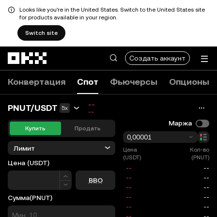
Looks like you're in the United States. Switch to the United States site
for products available in your region.
Switch site
Перейти к основному контенту
Создать аккаунт
Конвертация
Спот
Фьючерсы
Опционы
--
PNUT/USDT
5x
--
Маржа
Купить
Продать
0,00001
Лимит
Цена
Кол-во
(USDT)
(PNUT)
Цена
(USDT)
Цена
BBO
Сумма
(PNUT)