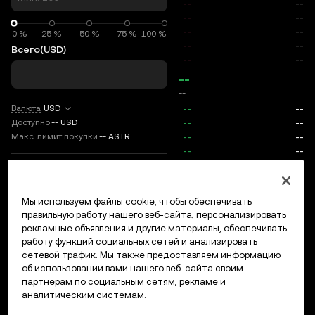
0 %
0 %
25 %
50 %
75 %
100 %
Всего
(USD)
--
--
Валюта
USD
Доступно
--
USD
Макс. лимит покупки
--
ASTR
TP/SL
Мы используем файлы cookie, чтобы обеспечивать
Вход/регистрация
правильную работу нашего веб-сайта, персонализировать
Макс. цена
0
рекламные объявления и другие материалы, обеспечивать
работу функций социальных сетей и анализировать
Комиссии
сетевой трафик. Мы также предоставляем информацию
об использовании вами нашего веб-сайта своим
партнерам по социальным сетям, рекламе и
Открытые ордера
История ордеров
Открытые позици
аналитическим системам.