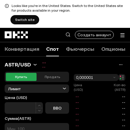
Looks like you're in the United States. Switch to the United States site
for products available in your region.
Switch site
Перейти к основному контенту
Создать аккаунт
Конвертация
Спот
Фьючерсы
Опционы
--
ASTR/USD
--
Купить
Продать
0,000001
Цена
Кол-во
Лимит
(USD)
(ASTR)
Цена
(USD)
Цена
BBO
Сумма
(ASTR)