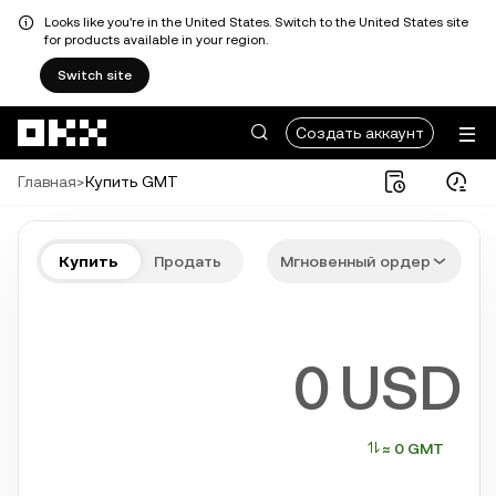
Looks like you're in the United States. Switch to the United States site
for products available in your region.
Switch site
Перейти к основному контенту
Создать аккаунт
Главная
>
Купить GMT
Купите GMT быстро и просто
Купить
Продать
Мгновенный ордер
Bitcoin, Ethereum, Tether, Solana и другие популярные криптова
USD
≈ 0 GMT