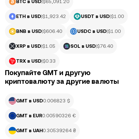
BTC в USD
|
$
65,091.20
ETH в USD
|
$
1,923.42
USDT в USD
|
$
1.00
BNB в USD
|
$
606.40
USDC в USD
|
$
1.00
XRP в USD
|
$
1.05
SOL в USD
|
$
76.40
TRX в USD
|
$
0.33
Покупайте GMT и другую
криптовалюту за другие валюты
GMT в USD
0.006823 $
GMT в EUR
0.00590326 €
GMT в UAH
0.30539264 ₴