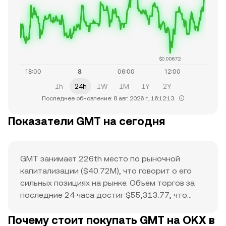
$0.00672
1h
24h
1W
1M
1Y
2Y
Последнее обновление: 8 авг. 2026 г., 16:12:13.
Показатели GMT на сегодня
GMT занимает 226th место по рыночной
капитализации ($40.72M), что говорит о его
сильных позициях на рынке. Объем торгов за
последние 24 часа достиг $55,313.77, что
указывает на активность покупателей и
Почему стоит покупать GMT на OKX в
продавцов. Исторический максимум $4.4