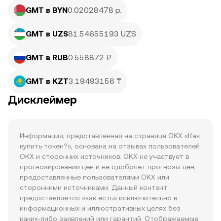
GMT в BYN
0.02028478 р.
GMT в UZS
81.54655193 UZS
GMT в RUB
0.558872 ₽
GMT в KZT
3.19493156 ₸
Дисклеймер
Информация, представленная на странице OKX «Как 
купить токен?», основана на отзывах пользователей 
OKX и сторонних источников. OKX не участвует в 
прогнозировании цен и не одобряет прогнозы цен, 
предоставленные пользователями OKX или 
сторонними источниками. Данный контент 
предоставляется «как есть» исключительно в 
информационных и иллюстративных целях без 
каких-либо заявлений или гарантий. Отображаемые 