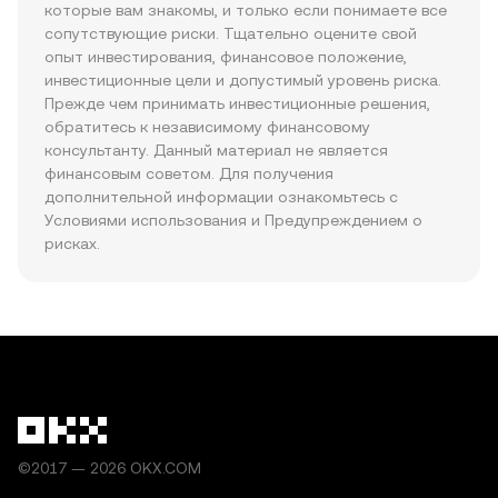
которые вам знакомы, и только если понимаете все 
сопутствующие риски. Тщательно оцените свой 
опыт инвестирования, финансовое положение, 
инвестиционные цели и допустимый уровень риска. 
Прежде чем принимать инвестиционные решения, 
обратитесь к независимому финансовому 
консультанту. Данный материал не является 
финансовым советом. Для получения 
дополнительной информации ознакомьтесь с 
Условиями использования и Предупреждением о 
рисках.
©2017 — 2026 OKX.COM