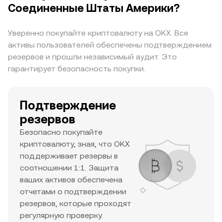
служит ориентиром для текущего движения
Соединенные Штаты Америки?
цены и потенциального роста. Сочетание
высокого уровня рыночной капитализации,
Уверенно покупайте криптовалюту на OKX. Все
значительного ежедневного объема торгов и
активы пользователей обеспечены подтверждением
высокого исторического максимума говорит о
резервов и прошли независимый аудит. Это
том, что это крупный актив с высокой
гарантирует безопасность покупки.
заинтересованностью трейдеров и хорошей
ликвидностью.
Подтверждение
резервов
Безопасно покупайте
криптовалюту, зная, что OKX
поддерживает резервы в
соотношении 1:1. Защита
ваших активов обеспечена
отчетами о подтверждении
резервов, которые проходят
регулярную проверку.