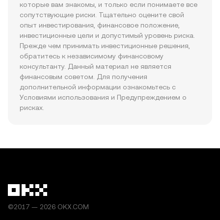
которые вам знакомы, и только если понимаете все 
сопутствующие риски. Тщательно оцените свой 
опыт инвестирования, финансовое положение, 
инвестиционные цели и допустимый уровень риска. 
Прежде чем принимать инвестиционные решения, 
обратитесь к независимому финансовому 
консультанту. Данный материал не является 
финансовым советом. Для получения 
дополнительной информации ознакомьтесь с 
Условиями использования и Предупреждением о 
рисках.
©2017 — 2026 OKX.COM