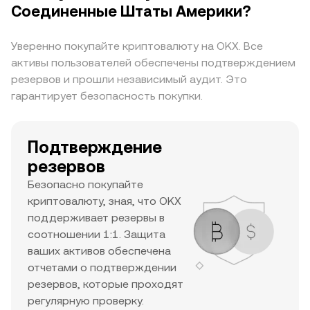
служит ориентиром для текущего движения
Соединенные Штаты Америки?
цены и потенциального роста. Сочетание
высокого уровня рыночной капитализации,
Уверенно покупайте криптовалюту на OKX. Все
значительного ежедневного объема торгов и
активы пользователей обеспечены подтверждением
высокого исторического максимума говорит о
резервов и прошли независимый аудит. Это
том, что это крупный актив с высокой
гарантирует безопасность покупки.
заинтересованностью трейдеров и хорошей
ликвидностью.
Подтверждение
резервов
Безопасно покупайте
криптовалюту, зная, что OKX
поддерживает резервы в
соотношении 1:1. Защита
ваших активов обеспечена
отчетами о подтверждении
резервов, которые проходят
регулярную проверку.