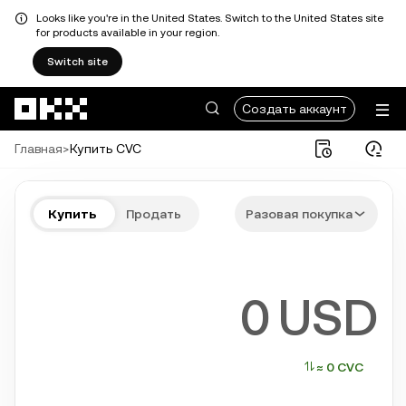
Looks like you're in the United States. Switch to the United States site
for products available in your region.
Switch site
Перейти к основному контенту
Создать аккаунт
Главная
>
Купить CVC
Купите CVC быстро и просто
Купить
Продать
Разовая покупка
Bitcoin, Ethereum, Tether, Solana и другие популярные криптова
USD
≈ 0 CVC