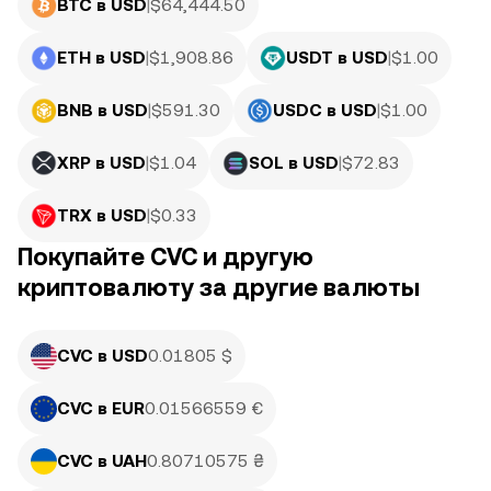
BTC в USD
|
$
64,444.50
ETH в USD
|
$
1,908.86
USDT в USD
|
$
1.00
BNB в USD
|
$
591.30
USDC в USD
|
$
1.00
XRP в USD
|
$
1.04
SOL в USD
|
$
72.83
TRX в USD
|
$
0.33
Покупайте CVC и другую
криптовалюту за другие валюты
CVC в USD
0.01805 $
CVC в EUR
0.01566559 €
CVC в UAH
0.80710575 ₴