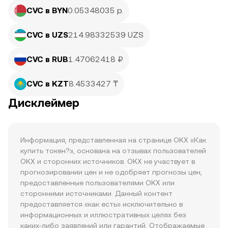
CVC в BYN
0.05348035 р.
CVC в UZS
214.98332539 UZS
CVC в RUB
1.47062418 ₽
CVC в KZT
8.4533427 ₸
Дисклеймер
Информация, представленная на странице OKX «Как 
купить токен?», основана на отзывах пользователей 
OKX и сторонних источников. OKX не участвует в 
прогнозировании цен и не одобряет прогнозы цен, 
предоставленные пользователями OKX или 
сторонними источниками. Данный контент 
предоставляется «как есть» исключительно в 
информационных и иллюстративных целях без 
каких-либо заявлений или гарантий. Отображаемые 