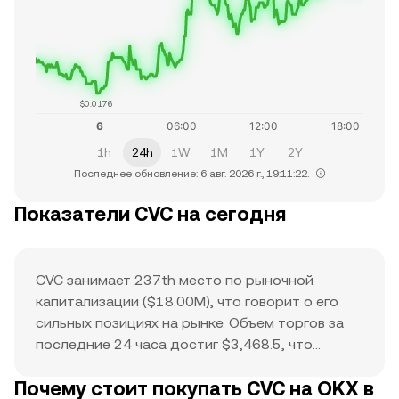
$0.0176
1h
24h
1W
1M
1Y
2Y
Последнее обновление: 6 авг. 2026 г., 19:11:22.
Показатели CVC на сегодня
CVC занимает 237th место по рыночной
капитализации ($18.00M), что говорит о его
сильных позициях на рынке. Объем торгов за
последние 24 часа достиг $3,468.5, что
указывает на активность покупателей и
Почему стоит покупать CVC на OKX в
продавцов. Исторический максимум $1.6