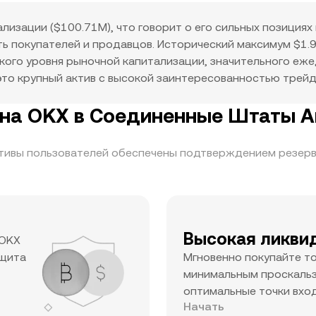
изации ($100.71M), что говорит о его сильных позициях 
сть покупателей и продавцов. Исторический максимум $1
кого уровня рыночной капитализации, значительного еже
 это крупный актив с высокой заинтересованностью трей
T на OKX в Соединенные Штаты 
ктивы пользователей обеспечены подтверждением резерв
Высокая ликви
 OKX
ащита
Мгновенно покупайте т
минимальным проскальз
оптимальные точки вход
Начать