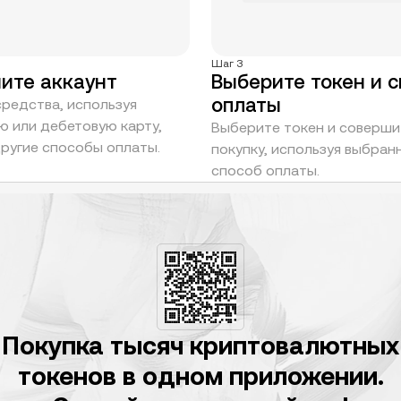
Шаг 3
ите аккаунт
Выберите токен и 
оплаты
средства, используя
ю или дебетовую карту,
Выберите токен и соверши
другие способы оплаты.
покупку, используя выбран
способ оплаты.
Покупка тысяч криптовалютных
токенов в одном приложении.