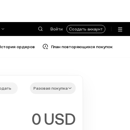
Войти
Создать аккаунт
История ордеров
План повторяющихся покупок
одать
Разовая покупка
USD