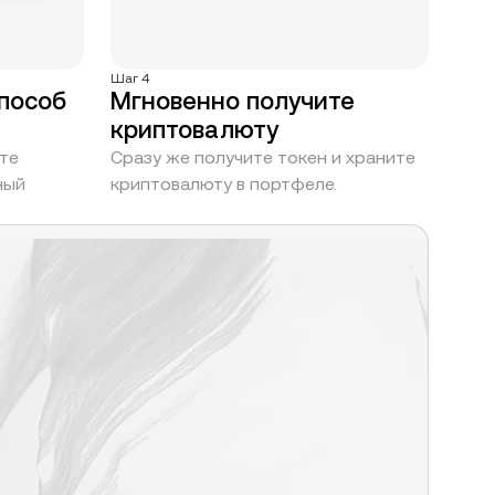
Шаг 4
способ
Мгновенно получите
криптовалюту
те
Сразу же получите токен и храните
ный
криптовалюту в портфеле.