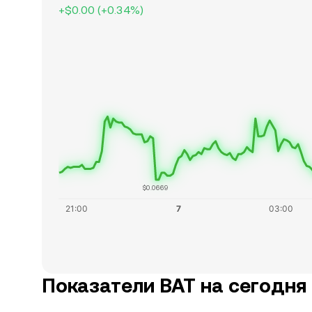
+
$0.00
(
+
0.34
%)
$0.0669
Показатели BAT на сегодня