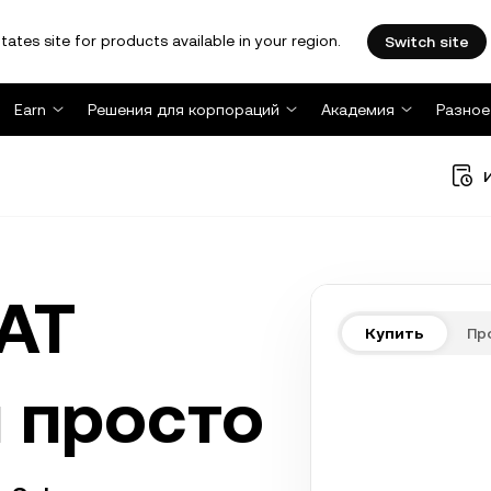
tates site for products available in your region.
Switch site
Earn
Решения для корпораций
Академия
Разное
AT
Купить
Пр
 просто