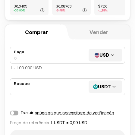
$
0,0405
$
0,08763
$
72,6
+36,90%
-6,48%
-1,38%
Comprar
Vender
Paga
USD
1 - 100 000 USD
Recebe
USDT
Excluir
anúncios que necessitam de verificação
Preço de referência
1 USDT
=
0,99 USD