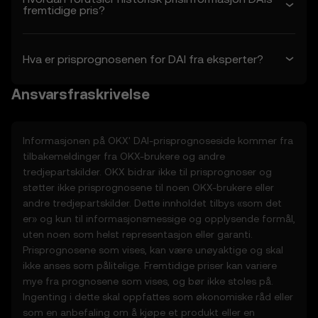
fremtidige pris?
revidert» dato. Du er ansvarlig for å
gjennomgå disse vilkårene regelmessig.
Hva er prisprognosenen for DAI fra eksperter?
2. Definisjoner
2.1 Med mindre annet er angitt, har disse
Ansvarsfraskrivelse
vilkårene samme betydning som definert i
OKX’ bruksvilkår. Ved en eventuell konflikt er
det bestemmelsene i disse vilkårene som
gjelder.
Informasjonen på OKX'
DAI
-prisprognoseside kommer fra
tilbakemeldinger fra OKX-brukere og andre
3. Prisprediksjonsfunksjoner
tredjepartskilder. OKX bidrar ikke til prisprognoser og
3.1 Prisprediksjonsfunksjonene leveres kun
støtter ikke prisprognosene til noen OKX-brukere eller
på informasjonsbasis, «som de er», uten
andre tredjepartskilder. Dette innholdet tilbys «som det
noen garantier.
er» og kun til informasjonsmessige og opplysende formål,
3.2 Prisprediksjonsfunksjonene kan inkludere
uten noen som helst representasjon eller garanti.
• samlede eller utledede data fra
Prisprognosene som vises, kan være unøyaktige og skal
tredjepartskilder
ikke anses som pålitelige. Fremtidige priser kan variere
• analytiske verktøy til informasjonsbruk,
mye fra prognosene som vises, og bør ikke stoles på.
deriblant prisutviklingsoversikter
Ingenting i dette skal oppfattes som økonomiske råd eller
• varsler og kunngjøringer om uvanlig
som en anbefaling om å kjøpe et produkt eller en