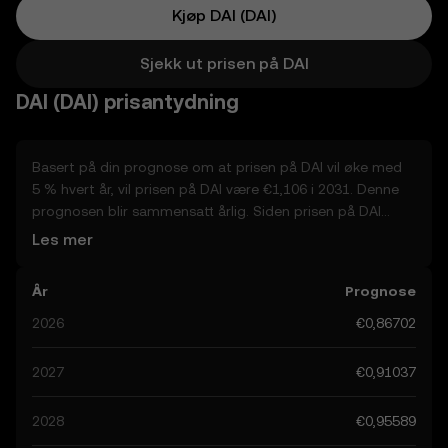
Kjøp DAI (DAI)
Sjekk ut prisen på DAI
DAI (DAI) prisantydning
Basert på din prognose om at prisen på DAI vil øke med
5 % hvert år, vil prisen på DAI være €1,106 i 2031. Denne
prognosen blir sammensatt årlig. Siden prisen på DAI
forventes å fortsette med en oppadgående trend, og
Les mer
potensielt når €0,91037 innen slutten av året, la oss
vurdere andre reelle faktorer som kan påvirke ytelsen. For
År
Prognose
øyeblikket er fellesskapets prognoser for DAI og varierer
fra €0,86702 til €4,554, med en topp på €4,554. Disse
2026
€0,86702
prognosene kan tilskrives utviklingen i det globale
reguleringslandskapet rundt krypto, samt teknologiske
2027
€0,91037
framskritt innen området. Å holde deg informert om
prognosene for DAI kan hjelpe deg med å ta beregnede
2028
€0,95589
beslutninger, men husk alltid at resultatene av