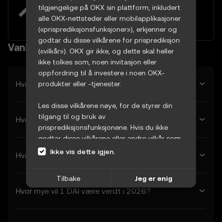
tilgjengelig på OKX
tilgjengelige på OKX sin plattform, inkludert
alle OKX-nettsteder eller mobilapplikasjoner
Prøv nå
(«prisprediksjonsfunksjoner»), erkjenner og
godtar du disse vilkårene for prisprediksjon
Vanlige spørsmål
(«vilkår»). OKX gir ikke, og dette skal heller
ikke tolkes som, noen invitasjon eller
oppfordring til å investere i noen OKX-
Hva er den estimerte prisen på DAI i morgen?
produkter eller -tjenester.
Les disse vilkårene nøye, for de styrer din
tilgang til og bruk av
Hvor mye vil DAI være verdt neste uke?
prisprediksjonsfunksjonene. Hvis du ikke
godtar disse vilkårene eller andre vilkår som
er innlemmet her ved referanse (samlet kalt
Ikke vis dette igjen.
Hva er den estimerte prisen på DAI neste måned?
«OKX-vilkårene»), må du stanse tilgangen
umiddelbart. Ved at du fortsetter å ha
Tilbake
Jeg er enig
tilgang til og bruke
Hvor mye vil 1 DAI være verdt i 2026?
prisprediksjonsfunksjonene, viser du at du
godtar disse vilkårene, inkludert eventuelle
oppdateringer eller modifikasjoner.