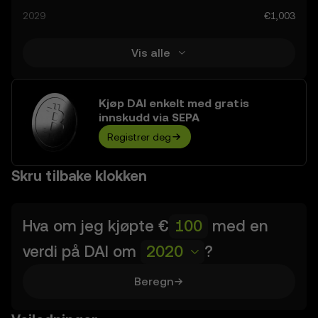
prognosene er spekulative, og bør ikke betraktes som
2029
€1,003
finansiell rådgivning.
Vis alle
Kjøp DAI enkelt med gratis
innskudd via SEPA
Registrer deg
Skru tilbake klokken
Hva om jeg kjøpte
€
med en
verdi på
DAI
om
2020
?
Beregn