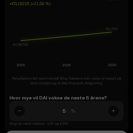
+€0,16215 (+21,55 %)
Husk at kryptomarkedet i seg selv er volatilt, så gå til
disse prognosene med nysgjerrighet og en sunn dose
forsiktighet.
Resultatene blir sammensatt årlig. Dataene som vises, er basert på
dine inndata og er ikke finansiell rådgivning.
Hvor mye vil DAI vokse de neste 5 årene?
%
Angi en verdi mellom -100 og 1000.