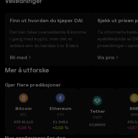
Veiledninger
Finn ut hvordan du kjøper DAI
Sjekk ut prisen 
Det kan føles overveldende å komme
Ta informerte besl
i gang med krypto, men det er
øyeblikksbilde av DA
enklere enn du kanskje tror å lære
prisendringer i sannt
hvor og hvordan man kjøper krypto.
fellesskapssentimen
Bli med
Vis pris
Kom i gang med reisen din på OKX-
mobilappen eller rett her på nettet.
Mer å utforske
Gjør flere prediksjoner
Bitcoin
Ethereum
BN
Tether
BTC
ETH
BNB
USDT
€55 813,16
€1 648,4
€513,
€0,86693
−0,38 %
+0,03 %
−0,57
Nye oppføringer for deg