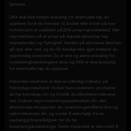
markedsaktivitet
tjeneste.
3.3 Prisprediksjonsfunksjonene utgjør ikke
finans- eller investeringsråd og skal ikke
OKX skal ikke holdes ansvarlig for eventuelle tap du
stoles på ved beslutninger knyttet til
opplever fordi du henviser til, bruker eller stoler på noe
investeringer eller produkter.
innhold som er publisert på [
DAI
-prisprognosesiden]. Vær
oppmerksom på at priser på digitale aktiva har høy
4. Forpliktelsene dine
markedsrisiko og flyktighet. Verdien på aktivaene dine kan
4.1 Du godtar dette:
gå opp eller ned, og du får kanskje ikke igjen beløpet du
• å overholde alle vilkår og oppdateringer
opprinnelig investerte. Du er ene og alene ansvarlig for
• å ikke kopiere eller utnytte
investeringbeslutningene dine, og OKX er ikke ansvarlig
prisprediksjonsfunksjonene uten skriftlig
for eventuelle tap du opplever.
forhåndssamtykke
• å gjøre egne undersøkelser og holde deg
Historiske resultater er ikke en pålitelig indikator på
informert om alle kunngjøringer fra OKX og
fremtidige resultater. Du bør bare investere i produkter
alt av markedsaktivitet
du har kunnskap om og forstår de tilknyttede risikoene
ved. Evaluer nøye investeringsopplevelsen din, den
5. Ansvarsfraskrivelser og unntak
økonomiske situasjonen din, investeringsmålene dine og
5.1 Prisprediksjonsfunksjonene og innholdet
risikotoleransen din, og vurder å søke hjelp fra en
som leveres, er ikke
uavhengig finansrådgiver før du tar
• garantert å være nøyaktige eller
investeringsbeslutninger. Dette materialet er ikke ment å