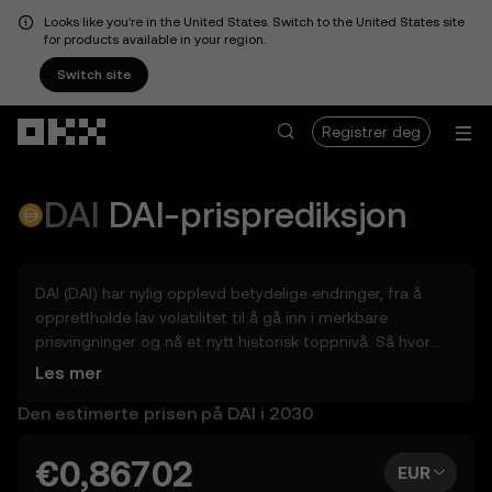
Looks like you're in the United States. Switch to the United States site
for products available in your region.
Switch site
Hopp over til hovedinnhold
Registrer deg
DAI
DAI
-prisprediksjon
DAI (DAI) har nylig opplevd betydelige endringer, fra å
opprettholde lav volatilitet til å gå inn i merkbare
prisvingninger og nå et nytt historisk toppnivå. Så hvor
mye kan DAI (DAI) være verdt i morgen, innen slutten av
Les mer
2026, i 2027, 2028, 2030 eller 2040? Utforsk verktøy som
Den estimerte prisen på DAI i 2030
kan hjelpe deg med å få innsikt i potensialet til DAI, enten
i dagene, ukene eller månedene framover – til så langt
fram som 2050. Du kan også angi din egen prognose for
€0,86702
EUR
DAI og se hvordan visjonen din måler seg opp mot dette.