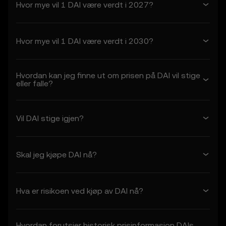
Hvor mye vil 1 DAI være verdt i 2027?
1. Aksept og modifisering av vilkår
1.1 Disse vilkårene utgjør en juridisk
bindende avtale mellom deg («du» eller
Hvor mye vil 1 DAI være verdt i 2030?
«din») og OKX («vi» eller «oss»), som
regulerer din bruk av
prisprediksjonsfunksjonene.
Hvordan kan jeg finne ut om prisen på DAI vil stige
1.2 Ved å få tilgang til eller bruke
eller falle?
prisprediksjonsfunksjonene i en hvilken som
helst kapasitet erkjenner du at
• du har lest, forstått og godtar disse
Vil DAI stige igjen?
vilkårene, OKX sin personvernerklæring og
alle andre innlemmede vilkår
• du forstår risikoen forbundet med
Skal jeg kjøpe DAI nå?
transaksjoner med kryptoaktiva
• OKX ikke er ansvarlig for eventuelle
negative utfall knyttet til din bruk av
Hva er risikoen ved kjøp av DAI nå?
prisprediksjonsfunksjonene
1.3 OKX kan endre disse vilkårene eller
prisprediksjonsfunksjonene etter eget
Hvordan forutsier historisk prisinformasjon DAIs
skjønn. Endringer trer i kraft fra og med «sist