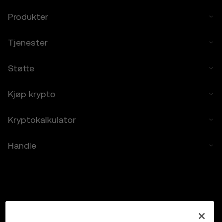
godtar at OKX ikke er ansvarlig for noen av
Produkter
tapene du påføres.
Tjenester
7. Ansvarsbegrensning
7.1 I den utstrekning loven tillater det, er
OKX og partnerne deres ikke ansvarlige for
Støtte
indirekte eller tilfeldige skader eller
følgeskader som kommer fra bruken av
Kjøp krypto
prisprediksjonsfunksjonene.
7.2 OKX’ ansvar er begrenset til gebyrene du
har betalt til OKX for tilgangen til
Kryptokalkulator
prisprediksjonsfunksjonene i de foregående
12 månedene.
Handle
8. Skadeserstatning
8.1 Du godtar å holde OKX og partnerne
deres skadesløse mot alt av krav, tap eller
ansvar som oppstår fra
• din bruk av prisprediksjonsfunksjonene
• dine brudd på disse vilkårene