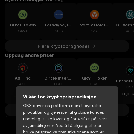
GRVT Token
Teradyne, Inc.
Vertiv Holdings, LLC
GRVT
XTER
XVRT
XGE
Flere kryptoprognoser
Oppdag andre priser
AXT Inc
Circle Internet Group Inc
GRVT Token
AXTI
CRCL
GRVT
PER
€66,09
€54,94
€0,25506
€0,017
Vilkår for kryptoprisprediksjon
+10,49 %
+2,04 %
+4,63 %
OKX driver en plattform som tilbyr ulike
Flere kryptopriser
produkter og tjenester til globale kunder,
underlagt ulike lover og forskrifter på tvers
av jurisdiksjoner. Ved å få tilgang til eller
Diversifiser porteføljen din med
bruke prisprediksjonsfunksjonene som er
over 60 euro-handelspar som er