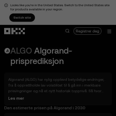
Looks like you're in the United States. Switch to the United States site
for products available in your region.
Switch site
Hopp over til hovedinnhold
Registrer deg
ALGO
Algorand
-
prisprediksjon
Algorand (ALGO) har nylig opplevd betydelige endringer,
fra å opprettholde lav volatilitet til å gå inn i merkbare
prisvingninger og nå et nytt historisk toppnivå. Så hvor
mye kan Algorand (ALGO) være verdt i morgen, innen
Les mer
slutten av 2026, i 2027, 2028, 2030 eller 2040? Utforsk
Den estimerte prisen på Algorand i 2030
verktøy som kan hjelpe deg med å få innsikt i potensialet
til Algorand, enten i dagene, ukene eller månedene