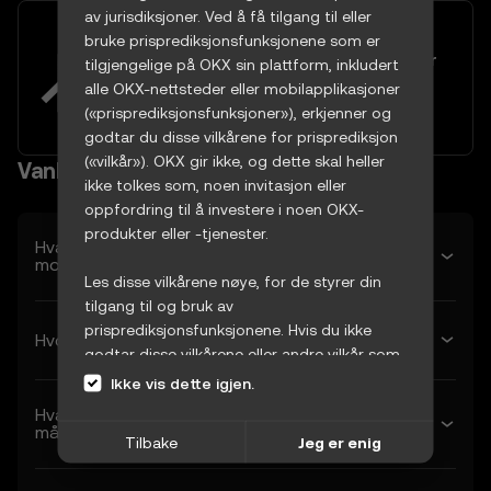
av jurisdiksjoner. Ved å få tilgang til eller
Diversifiser porteføljen din med
bruke prisprediksjonsfunksjonene som er
over 60 euro-handelspar som er
tilgjengelige på OKX sin plattform, inkludert
tilgjengelig på OKX
alle OKX-nettsteder eller mobilapplikasjoner
Prøv nå
(«prisprediksjonsfunksjoner»), erkjenner og
godtar du disse vilkårene for prisprediksjon
(«vilkår»). OKX gir ikke, og dette skal heller
Vanlige spørsmål
ikke tolkes som, noen invitasjon eller
oppfordring til å investere i noen OKX-
produkter eller -tjenester.
Hva er den estimerte prisen på Algorand i
morgen?
Les disse vilkårene nøye, for de styrer din
tilgang til og bruk av
prisprediksjonsfunksjonene. Hvis du ikke
Hvor mye vil Algorand være verdt neste uke?
godtar disse vilkårene eller andre vilkår som
er innlemmet her ved referanse (samlet kalt
Ikke vis dette igjen.
«OKX-vilkårene»), må du stanse tilgangen
Hva er den estimerte prisen på Algorand neste
umiddelbart. Ved at du fortsetter å ha
måned?
Tilbake
Jeg er enig
tilgang til og bruke
prisprediksjonsfunksjonene, viser du at du