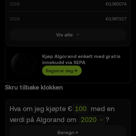
framskritt innen området. Å holde deg informert om
2028
€0,083074
prognosene for Algorand kan hjelpe deg med å ta
beregnede beslutninger, men husk alltid at resultatene av
2029
€0,087227
prognosene er spekulative, og bør ikke betraktes som
finansiell rådgivning.
Vis alle
Kjøp Algorand enkelt med gratis
innskudd via SEPA
Registrer deg
Skru tilbake klokken
Hva om jeg kjøpte
€
med en
verdi på
Algorand
om
2020
?
Beregn