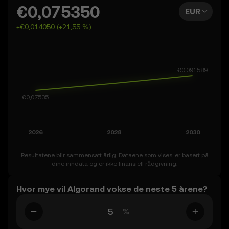
framover – til så langt fram som 2050. Du kan også angi
€0,075350
EUR
din egen prognose for Algorand og se hvordan visjonen
+€0,014050 (+21,55 %)
din måler seg opp mot dette. Husk at kryptomarkedet i
seg selv er volatilt, så gå til disse prognosene med
nysgjerrighet og en sunn dose forsiktighet.
Resultatene blir sammensatt årlig. Dataene som vises, er basert på
dine inndata og er ikke finansiell rådgivning.
Hvor mye vil Algorand vokse de neste 5 årene?
%