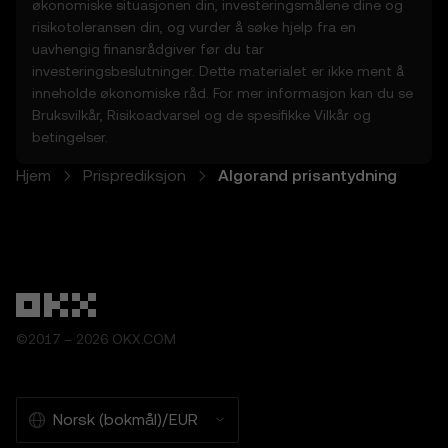
som leveres, er ikke
økonomiske situasjonen din, investeringsmålene dine og
• garantert å være nøyaktige eller
risikotoleransen din, og vurder å søke hjelp fra en
fullstendige
uavhengig finansrådgiver før du tar
• investerings- eller finansråd
investeringsbeslutninger. Dette materialet er ikke ment å
• støtte eller anbefalinger
inneholde økonomiske råd. For mer informasjon kan du se
5.2 Du skal ikke stole på
Bruksvilkår
,
Risikoadvarsel
og de spesifikke
Vilkår og
prisprediksjonsfunksjonene til beslutninger
betingelser
.
om investeringer eller produkter. OKX
Hjem
Prisprediksjon
Algorand prisantydning
fraskriver seg alt ansvar for bruk av
prisprediksjonsfunksjonene.
5.3 I den utstrekning loven tillater det,
fraskriver OKX seg alt av underforståtte
garantier, deriblant salgbarhet og egnethet
for et bestemt formål. OKX er ikke
ansvarlige for feil eller andre problemer
knyttet til prisprediksjonsfunksjonene.
©2017 – 2026 OKX.COM
6. Risikoerklæring
6.1 Kryptoaktiva har høy risiko og kan
Norsk (bokmål)/EUR
resultere i store tap, deriblant fullstendig
tap av verdi. Kryptoaktiva egner seg kanskje