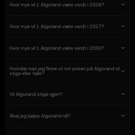
godtar disse vilkårene, inkludert eventuelle
Hvor mye vil 1 Algorand være verdt i 2026?
oppdateringer eller modifikasjoner.
1. Aksept og modifisering av vilkår
Hvor mye vil 1 Algorand være verdt i 2027?
1.1 Disse vilkårene utgjør en juridisk
bindende avtale mellom deg («du» eller
«din») og OKX («vi» eller «oss»), som
Hvor mye vil 1 Algorand være verdt i 2030?
regulerer din bruk av
prisprediksjonsfunksjonene.
1.2 Ved å få tilgang til eller bruke
Hvordan kan jeg finne ut om prisen på Algorand vil
prisprediksjonsfunksjonene i en hvilken som
stige eller falle?
helst kapasitet erkjenner du at
• du har lest, forstått og godtar disse
vilkårene, OKX sin personvernerklæring og
Vil Algorand stige igjen?
alle andre innlemmede vilkår
• du forstår risikoen forbundet med
transaksjoner med kryptoaktiva
• OKX ikke er ansvarlig for eventuelle
Skal jeg kjøpe Algorand nå?
negative utfall knyttet til din bruk av
prisprediksjonsfunksjonene
1.3 OKX kan endre disse vilkårene eller