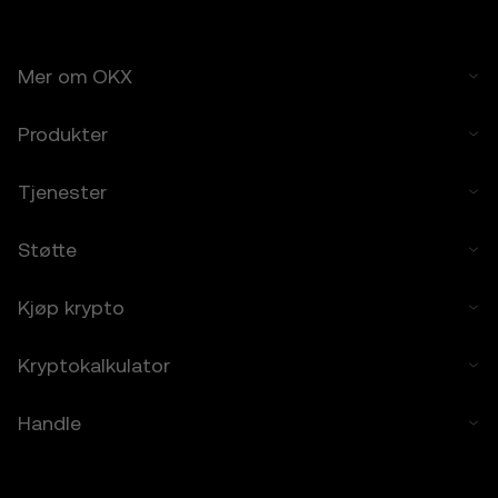
ikke for alle brukere.
6.2 Du tar denne risikoen helt frivillig og
godtar at OKX ikke er ansvarlig for noen av
Mer om OKX
tapene du påføres.
Produkter
7. Ansvarsbegrensning
7.1 I den utstrekning loven tillater det, er
Tjenester
OKX og partnerne deres ikke ansvarlige for
indirekte eller tilfeldige skader eller
følgeskader som kommer fra bruken av
Støtte
prisprediksjonsfunksjonene.
7.2 OKX’ ansvar er begrenset til gebyrene du
Kjøp krypto
har betalt til OKX for tilgangen til
prisprediksjonsfunksjonene i de foregående
Kryptokalkulator
12 månedene.
8. Skadeserstatning
Handle
8.1 Du godtar å holde OKX og partnerne
deres skadesløse mot alt av krav, tap eller
ansvar som oppstår fra