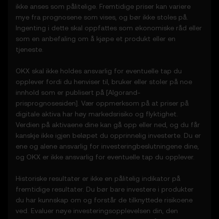
deriblant prisutviklingsoversikter
ikke anses som pålitelige. Fremtidige priser kan variere
• varsler og kunngjøringer om uvanlig
mye fra prognosene som vises, og bør ikke stoles på.
markedsaktivitet
Ingenting i dette skal oppfattes som økonomiske råd eller
3.3 Prisprediksjonsfunksjonene utgjør ikke
som en anbefaling om å kjøpe et produkt eller en
finans- eller investeringsråd og skal ikke
tjeneste.
stoles på ved beslutninger knyttet til
investeringer eller produkter.
OKX skal ikke holdes ansvarlig for eventuelle tap du
opplever fordi du henviser til, bruker eller stoler på noe
4. Forpliktelsene dine
innhold som er publisert på [
Algorand
-
4.1 Du godtar dette:
prisprognosesiden]. Vær oppmerksom på at priser på
• å overholde alle vilkår og oppdateringer
digitale aktiva har høy markedsrisiko og flyktighet.
• å ikke kopiere eller utnytte
Verdien på aktivaene dine kan gå opp eller ned, og du får
prisprediksjonsfunksjonene uten skriftlig
kanskje ikke igjen beløpet du opprinnelig investerte. Du er
forhåndssamtykke
ene og alene ansvarlig for investeringbeslutningene dine,
• å gjøre egne undersøkelser og holde deg
og OKX er ikke ansvarlig for eventuelle tap du opplever.
informert om alle kunngjøringer fra OKX og
alt av markedsaktivitet
Historiske resultater er ikke en pålitelig indikator på
fremtidige resultater. Du bør bare investere i produkter
5. Ansvarsfraskrivelser og unntak
du har kunnskap om og forstår de tilknyttede risikoene
5.1 Prisprediksjonsfunksjonene og innholdet
ved. Evaluer nøye investeringsopplevelsen din, den