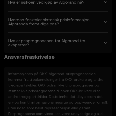
Hva er risikoen ved kjøp av Algorand nå?
prisprediksjonsfunksjonene etter eget
skjønn. Endringer trer i kraft fra og med «sist
revidert» dato. Du er ansvarlig for å
Hvordan forutsier historisk prisinformasjon
gjennomgå disse vilkårene regelmessig.
Algorands fremtidige pris?
2. Definisjoner
2.1 Med mindre annet er angitt, har disse
Hva er prisprognosenen for Algorand fra
eksperter?
vilkårene samme betydning som definert i
OKX’ bruksvilkår. Ved en eventuell konflikt er
Ansvarsfraskrivelse
det bestemmelsene i disse vilkårene som
gjelder.
3. Prisprediksjonsfunksjoner
Informasjonen på OKX'
Algorand
-prisprognoseside
3.1 Prisprediksjonsfunksjonene leveres kun
kommer fra tilbakemeldinger fra OKX-brukere og andre
på informasjonsbasis, «som de er», uten
tredjepartskilder. OKX bidrar ikke til prisprognoser og
noen garantier.
støtter ikke prisprognosene til noen OKX-brukere eller
3.2 Prisprediksjonsfunksjonene kan inkludere
andre tredjepartskilder. Dette innholdet tilbys «som det
• samlede eller utledede data fra
er» og kun til informasjonsmessige og opplysende formål,
tredjepartskilder
uten noen som helst representasjon eller garanti.
• analytiske verktøy til informasjonsbruk,
Prisprognosene som vises, kan være unøyaktige og skal