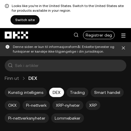
Looks like you're in the United States. Switch to the United States site
for products available in your region.
Switch site
Hopp over til hovedinnhold
Registrer deg
Denne siden er kun til informasjonsformål. Enkelte tjenester og
funksjoner er kanskje ikke tilgjengelige i din jurisdiksjon.
Finn ut
DEX
Kunstig intelligens
DEX
Trading
Smart handel
OKX
Pi-nettverk
XRP-nyheter
XRP
Pi-nettverksnyheter
Lommebøker