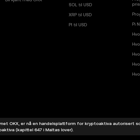
pri
SOL til USD
Pro
XRP til USD
Pi 
PI til USD
Hvo
Hvo
Hvo
Hvo
Hvo
et OKX, er nå en handelsplattform for kryptoaktiva autorisert s
aktiva (kapittel 647 i Maltas lover).