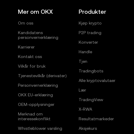
Mer om OKX
Produkter
Om oss
Kjøp krypto
Kandidatens
P2P trading
personvernerklæring
Konverter
Karrierer
Handle
Kontakt oss
Tjen
Vilkår for bruk
Tradingbots
Tjenestevilkår (derivater)
Alle kryptovalutaer
Personvernerklæring
Lær
OKX EU-erklæring
TradingView
OEM-opplysninger
X-RWA
Merknad om
interessekonflikt
Resultatmarkeder
Whistleblower varsling
Aksjekurs