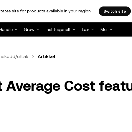
tates site for products available in your region.
Switch site
Handle
Grow
Institusjonelt
Lær
Mer
nnskudd/uttak
Artikkel
 Average Cost feat