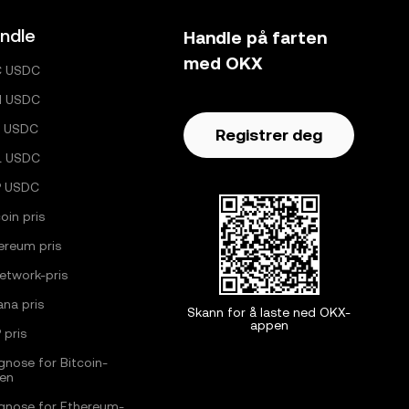
ndle
Handle på farten
med OKX
C USDC
H USDC
 USDC
Registrer deg
L USDC
P USDC
oin pris
ereum pris
Network-pris
ana pris
Skann for å laste ned OKX-
appen
 pris
gnose for Bitcoin-
sen
gnose for Ethereum-