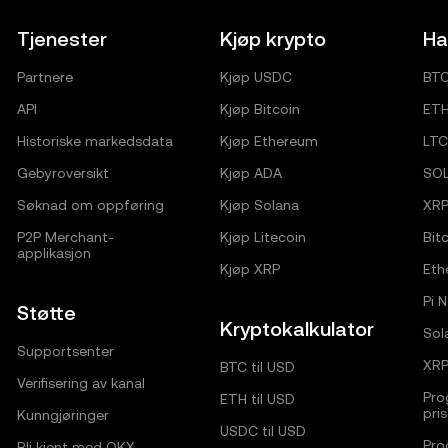
Tjenester
Kjøp krypto
Ha
Partnere
Kjøp USDC
BT
API
Kjøp Bitcoin
ET
Historiske markedsdata
Kjøp Ethereum
LTC
Gebyroversikt
Kjøp ADA
SO
Søknad om oppføring
Kjøp Solana
XR
P2P Merchant-
Kjøp Litecoin
Bitc
applikasjon
Kjøp XRP
Eth
Pi 
Støtte
Kryptokalkulator
Sol
Supportsenter
XRP
BTC til USD
Verifisering av kanal
Pro
ETH til USD
pri
Kunngjøringer
USDC til USD
Pro
Bli kjent med OKX