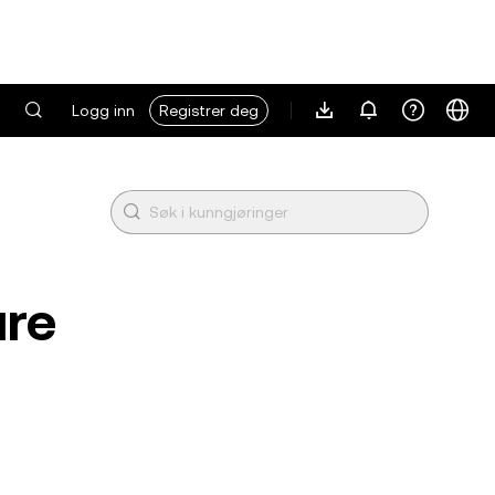
Logg inn
Registrer deg
ure