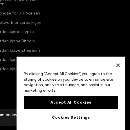
sen
gnose for XRP-prisen
Network-prisprediksjon
rdan kjøpe krypto
rdan kjøpe Bitcoin
rdan kjøpe Ethereum
rdan kjøpe Solana
rdan kjøpe Pi Network
By clicking “Accept All Cookies”, you agree to the
storing of cookies on your device to enhance site
navigation, analyze site usage, and assist in our
marketing efforts.
Accept All Cookies
om en leverandør av kryptoaktivatjenester av MFSA i
Cookies Settings