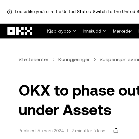
Looks like you're in the United States. Switch to the United S
Hopp over til hovedinnhold
Kjøp krypto
Innskudd
Markeder
Støttesenter
Kunngjøringer
Suspensjon av i
OKX to phase out
under Assets
Publisert 5. mars 2024
2 minutter å lese