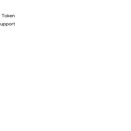
e Token
support