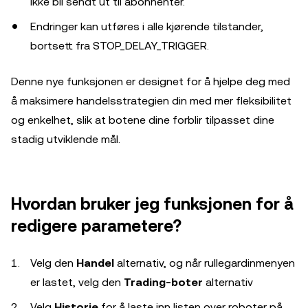
ikke bli sendt ut til abonnenter.
Endringer kan utføres i alle kjørende tilstander,
bortsett fra STOP_DELAY_TRIGGER.
Denne nye funksjonen er designet for å hjelpe deg med
å maksimere handelsstrategien din med mer fleksibilitet
og enkelhet, slik at botene dine forblir tilpasset dine
stadig utviklende mål.
Hvordan bruker jeg funksjonen for å
redigere parametere?
Velg den
Handel
alternativ, og når rullegardinmenyen
er lastet, velg den
Trading-boter
alternativ
Velg
Historie
for å laste inn listen over roboter på