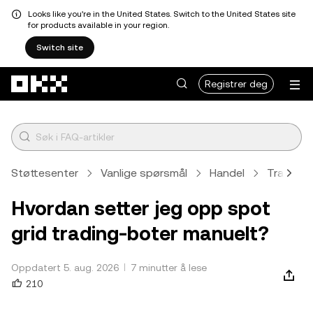
Looks like you're in the United States. Switch to the United States site
for products available in your region.
Switch site
Hopp over til hovedinnhold
Registrer deg
Støttesenter
Vanlige spørsmål
Handel
Trading
Hvordan setter jeg opp spot
grid trading-boter manuelt?
Oppdatert 5. aug. 2026
7 minutter å lese
210