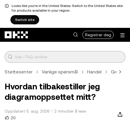
Looks like you're in the United States. Switch to the United States site
for products available in your region.
Switch site
Hopp over til hovedinnhold
Registrer deg
Støttesenter
Vanlige spørsmål
Handel
Generell
Hvordan tilbakestiller jeg
diagramoppsettet mitt?
Oppdatert 5. aug. 2026
2 minutter å lese
20