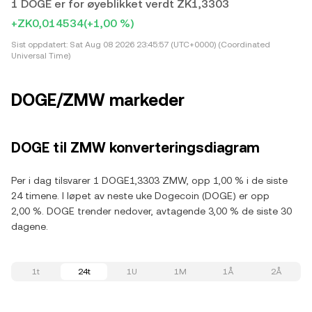
1 DOGE er for øyeblikket verdt ZK1,3303
+ZK0,014534
(+1,00 %)
Sist oppdatert:
Sat Aug 08 2026 23:45:57 (UTC+0000) (Coordinated
Universal Time)
DOGE/ZMW markeder
DOGE til ZMW konverteringsdiagram
Per i dag tilsvarer 1 DOGE1,3303 ZMW, opp 1,00 % i de siste
24 timene. I løpet av neste uke Dogecoin (DOGE) er opp
2,00 %. DOGE trender nedover, avtagende 3,00 % de siste 30
dagene.
1t
24t
1U
1M
1Å
2Å