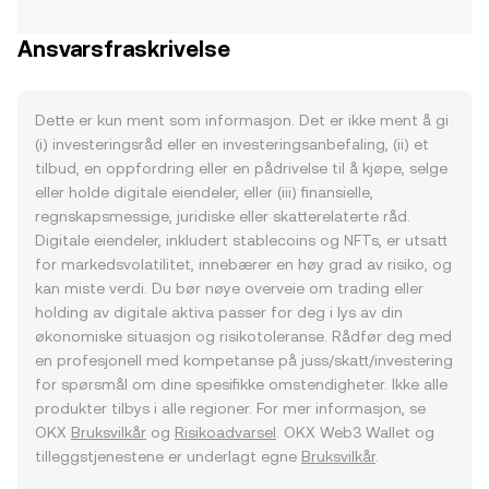
Ansvarsfraskrivelse
Dette er kun ment som informasjon. Det er ikke ment å gi
(i) investeringsråd eller en investeringsanbefaling, (ii) et
tilbud, en oppfordring eller en pådrivelse til å kjøpe, selge
eller holde digitale eiendeler, eller (iii) finansielle,
regnskapsmessige, juridiske eller skatterelaterte råd.
Digitale eiendeler, inkludert stablecoins og NFTs, er utsatt
for markedsvolatilitet, innebærer en høy grad av risiko, og
kan miste verdi. Du bør nøye overveie om trading eller
holding av digitale aktiva passer for deg i lys av din
økonomiske situasjon og risikotoleranse. Rådfør deg med
en profesjonell med kompetanse på juss/skatt/investering
for spørsmål om dine spesifikke omstendigheter. Ikke alle
produkter tilbys i alle regioner. For mer informasjon, se
OKX
Bruksvilkår
og
Risikoadvarsel
. OKX Web3 Wallet og
tilleggstjenestene er underlagt egne
Bruksvilkår
.