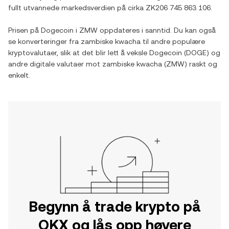
fullt utvannede markedsverdien på cirka
ZK206 745 863 106
.
Prisen på
Dogecoin
i
ZMW
oppdateres i sanntid. Du kan også
se konverteringer fra
zambiske kwacha
til andre populære
kryptovalutaer, slik at det blir lett å veksle
Dogecoin
(
DOGE
) og
andre digitale valutaer mot
zambiske kwacha
(
ZMW
) raskt og
enkelt.
Begynn å trade krypto på
OKX og lås opp høyere