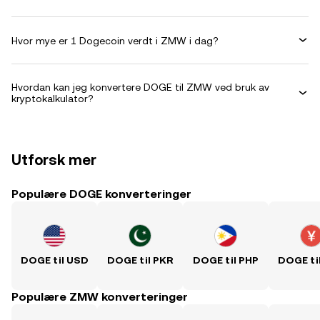
Hvor mye er 1 Dogecoin verdt i ZMW i dag?
Hvordan kan jeg konvertere DOGE til ZMW ved bruk av
kryptokalkulator?
Utforsk mer
Populære DOGE konverteringer
DOGE til USD
DOGE til PKR
DOGE til PHP
DOGE ti
Populære ZMW konverteringer