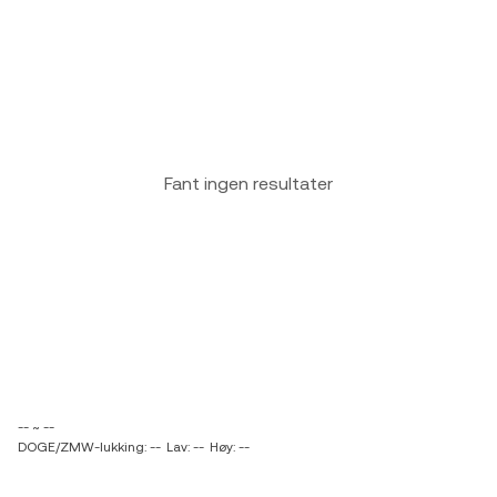
Fant ingen resultater
-- ~ --
DOGE/ZMW-lukking: --
Lav: --
Høy: --