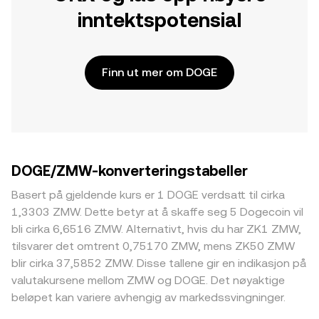
inntektspotensial
Finn ut mer om DOGE
DOGE/ZMW-konverteringstabeller
Basert på gjeldende kurs er 1 DOGE verdsatt til cirka
1,3303 ZMW. Dette betyr at å skaffe seg 5 Dogecoin vil
bli cirka 6,6516 ZMW. Alternativt, hvis du har ZK1 ZMW,
tilsvarer det omtrent 0,75170 ZMW, mens ZK50 ZMW
blir cirka 37,5852 ZMW. Disse tallene gir en indikasjon på
valutakursene mellom ZMW og DOGE. Det nøyaktige
beløpet kan variere avhengig av markedssvingninger.