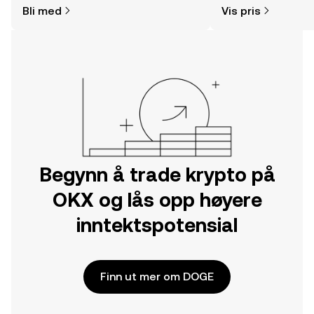
Bli med
Vis pris
Kom i gang med reisen din på OKX-
mobilappen eller rett her på nettet.
Begynn å trade krypto på
OKX og lås opp høyere
inntektspotensial
Finn ut mer om DOGE