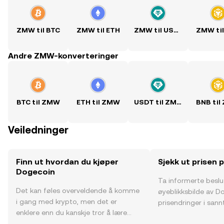
ZMW til BTC
ZMW til ETH
ZMW til USDT
ZMW ti
Andre ZMW-konverteringer
BTC til ZMW
ETH til ZMW
USDT til ZMW
BNB ti
Veiledninger
Finn ut hvordan du kjøper
Sjekk ut prisen
Dogecoin
Ta informerte besl
Det kan føles overveldende å komme
øyeblikksbilde av D
i gang med krypto, men det er
prisendringer i sannt
enklere enn du kanskje tror å lære
fellesskapssentimen
hvor og hvordan man kjøper krypto.