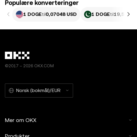
Populære konverteringer
1 DOGE
til
0,07048 USD
1 DOGE
til
19,58 PK
©2017 – 2026 OKX.COM
Norsk (bokmål)/EUR
Mer om OKX
Produkter