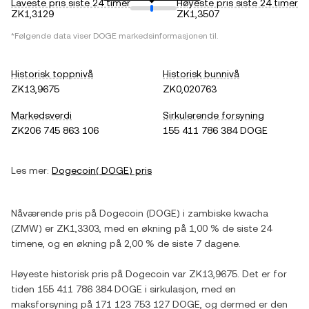
Laveste pris siste 24 timer
Høyeste pris siste 24 timer
ZK1,3129
ZK1,3507
*Følgende data viser
DOGE
markedsinformasjonen til.
Historisk toppnivå
Historisk bunnivå
ZK13,9675
ZK0,020763
Markedsverdi
Sirkulerende forsyning
ZK206 745 863 106
155 411 786 384 DOGE
Les mer:
Dogecoin
(
DOGE
) pris
Nåværende pris på
Dogecoin
(
DOGE
) i
zambiske kwacha
(
ZMW
) er
ZK1,3303
, med
en økning
på
1,00 %
de siste 24
timene, og
en økning
på
2,00 %
de siste 7 dagene.
Høyeste historisk pris på
Dogecoin
var
ZK13,9675
. Det er for
tiden
155 411 786 384 DOGE
i sirkulasjon, med en
maksforsyning på
171 123 753 127 DOGE
, og dermed er den