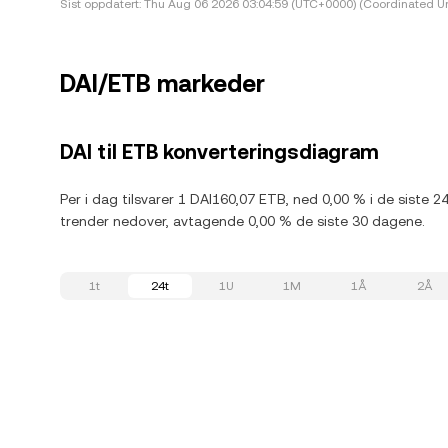
Sist oppdatert:
Thu Aug 06 2026 03:04:59 (UTC+0000) (Coordinated Un
DAI/ETB markeder
DAI til ETB konverteringsdiagram
Per i dag tilsvarer 1 DAI160,07 ETB, ned 0,00 % i de siste 2
trender nedover, avtagende 0,00 % de siste 30 dagene.
1t
24t
1U
1M
1Å
2Å