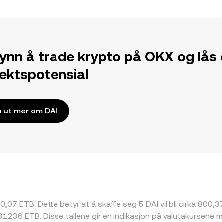
ynn å trade krypto på OKX og lås
tektspotensial
n ut mer om DAI
0,07 ETB. Dette betyr at å skaffe seg 5 DAI vil bli cirka 800,37
1236 ETB. Disse tallene gir en indikasjon på valutakursene m