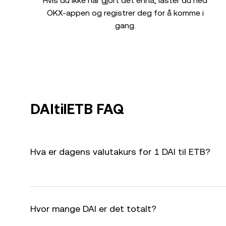
Hvis du ikke har gjort det ennå, laster du ned
OKX-appen og registrer deg for å komme i
gang.
DAItilETB FAQ
Hva er dagens valutakurs for 1 DAI til ETB?
Hvor mange DAI er det totalt?