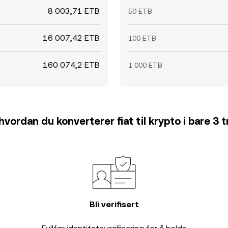
8 003,71 ETB
50 ETB
16 007,42 ETB
100 ETB
160 074,2 ETB
1 000 ETB
hvordan du konverterer fiat til krypto i bare 3 t
Bli verifisert