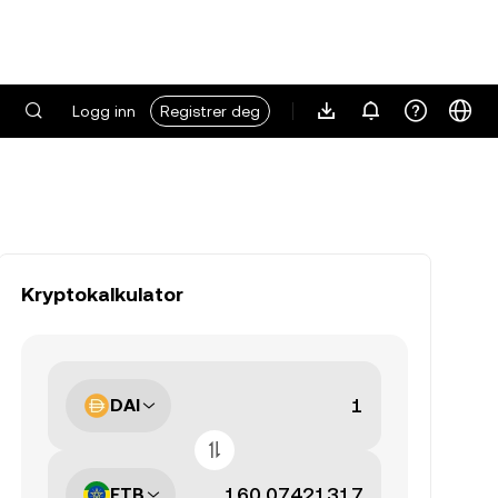
Logg inn
Registrer deg
Kryptokalkulator
DAI
ETB