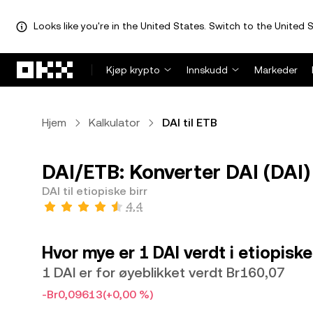
Looks like you're in the United States. Switch to the United S
Hopp over til hovedinnhold
Kjøp krypto
Innskudd
Markeder
Hjem
Kalkulator
DAI til ETB
DAI/ETB: Konverter DAI (DAI) t
DAI til etiopiske birr
4,4
Hvor mye er 1 DAI verdt i etiopiske
1 DAI er for øyeblikket verdt Br160,07
-Br0,09613
(+0,00 %)