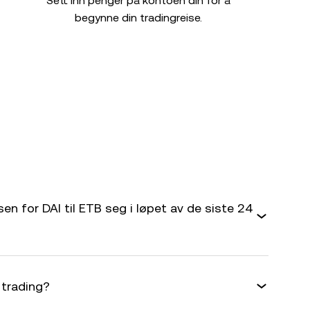
Sett inn penger på kontoen din for å
begynne din tradingreise.
en for DAI til ETB seg i løpet av de siste 24
 trading?