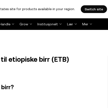
tates site for products available in your region.
Switch site
Handle
Grow
Institusjonelt
Lær
Mer
il etiopiske birr (ETB)
 birr?