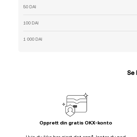
50 DAI
100 DAI
1 000 DAI
Se 
Opprett din gratis OKX-konto