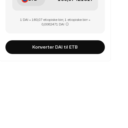
1 DAI = 160,07 etiopiske birr, 1 etiopiske birr =
0,0062471 DAI
Konverter DAI til ETB