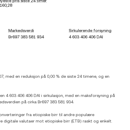
yeste pris siste 24 timer
160,28
Markedsverdi
Sirkulerende forsyning
Br697 383 581 934
4 603 406 406 DAI
07
, med
en reduksjon
på
0,00 %
de siste 24 timene, og
en
iden
4 603 406 406 DAI
i sirkulasjon, med en maksforsyning på
edsverdien på cirka
Br697 383 581 934
.
onverteringer fra
etiopiske birr
til andre populære
re digitale valutaer mot
etiopiske birr
(
ETB
) raskt og enkelt.