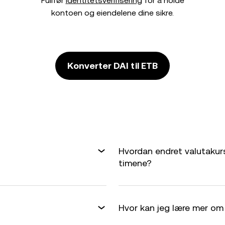
Fullfør
identitetsverifisering
for å holde
kontoen og eiendelene dine sikre.
Konverter DAI til ETB
Hvordan endret valutakurs
timene?
Hvor kan jeg lære mer om