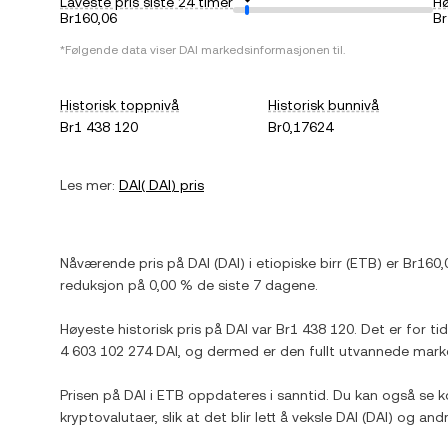
Laveste pris siste 24 timer
Hø
Br160,06
Br
*Følgende data viser
DAI
markedsinformasjonen til.
Historisk toppnivå
Historisk bunnivå
Br1 438 120
Br0,17624
Les mer:
DAI
(
DAI
) pris
Nåværende pris på
DAI
(
DAI
) i
etiopiske birr
(
ETB
) er
Br160,
reduksjon
på
0,00 %
de siste 7 dagene.
Høyeste historisk pris på
DAI
var
Br1 438 120
. Det er for t
4 603 102 274 DAI
, og dermed er den fullt utvannede mark
Prisen på
DAI
i
ETB
oppdateres i sanntid. Du kan også se k
kryptovalutaer, slik at det blir lett å veksle
DAI
(
DAI
) og and