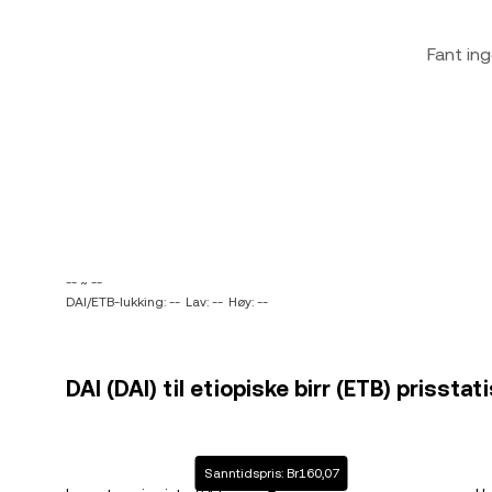
Fant ing
-- ~ --
DAI/ETB-lukking: --
Lav: --
Høy: --
DAI (DAI) til etiopiske birr (ETB) prisstat
Sanntidspris: Br160,07