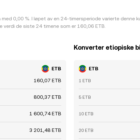
n med 0,00 %. I løpet av en 24-timersperiode varierte denne
te verdi de siste 24 timene som er 160,06 ETB.
Konverter etiopiske bir
ETB
ETB
160,07 ETB
1 ETB
800,37 ETB
5 ETB
1 600,74 ETB
10 ETB
3 201,48 ETB
20 ETB