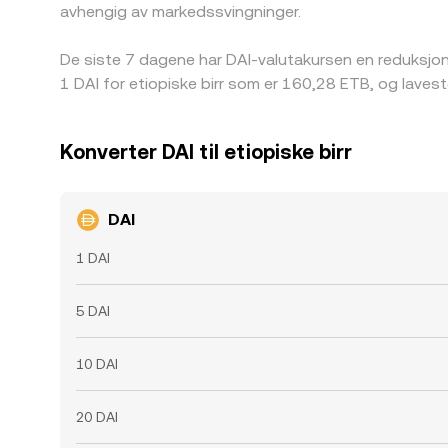
avhengig av markedssvingninger.
De siste 7 dagene har DAI-valutakursen en reduksjo
1 DAI for etiopiske birr som er 160,28 ETB, og laves
Konverter DAI til etiopiske birr
DAI
1 DAI
5 DAI
10 DAI
20 DAI