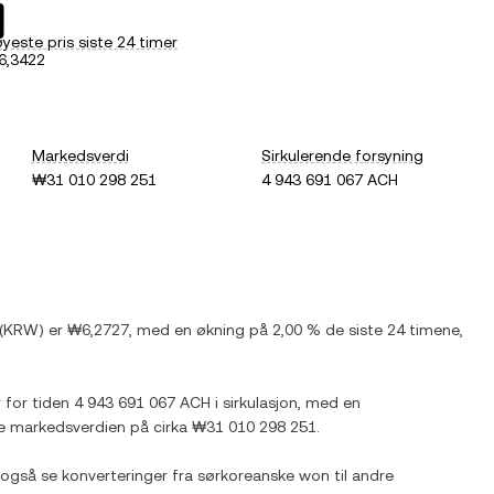
yeste pris siste 24 timer
6,3422
Markedsverdi
Sirkulerende forsyning
₩31 010 298 251
4 943 691 067 ACH
(
KRW
) er
₩6,2727
, med
en økning
på
2,00 %
de siste 24 timene,
r for tiden
4 943 691 067 ACH
i sirkulasjon, med en
de markedsverdien på cirka
₩31 010 298 251
.
 også se konverteringer fra
sørkoreanske won
til andre