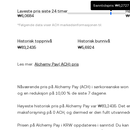
Sanntidspris: ₩6,2727
Laveste pris siste 24 timer
Hø
₩6,0684
₩
*Følgende data viser
ACH
markedsinformasjonen til.
Historisk toppnivå
Historisk bunnivå
₩83,2435
₩5,6924
Les mer:
Alchemy Pay
(
ACH
) pris
Nåværende pris på
Alchemy Pay
(
ACH
) i
sørkoreanske won
og
en reduksjon
på
10,00 %
de siste 7 dagene.
Høyeste historisk pris på
Alchemy Pay
var
₩83,2435
. Det e
maksforsyning på
0 ACH
, og dermed er den fullt utvanne
Prisen på
Alchemy Pay
i
KRW
oppdateres i sanntid. Du kan