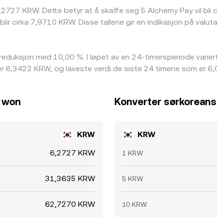
6,2727 KRW. Dette betyr at å skaffe seg 5 Alchemy Pay vil bli
ir cirka 7,9710 KRW. Disse tallene gir en indikasjon på val
reduksjon med 10,00 %. I løpet av en 24-timersperiode vari
r 6,3422 KRW, og laveste verdi de siste 24 timene som er 6
e won
Konverter sørkoreans
KRW
KRW
6,2727 KRW
1 KRW
31,3635 KRW
5 KRW
62,7270 KRW
10 KRW