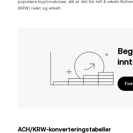
populære kryptovalutaer, slik at det blir lett å veksle
Alche
(
KRW
) raskt og enkelt.
Beg
inn
Fin
ACH/KRW-konverteringstabeller