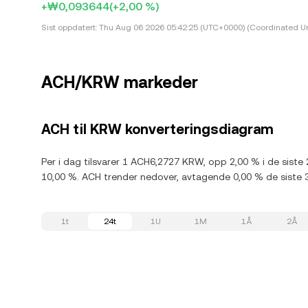
+₩0,093644
(+2,00 %)
Sist oppdatert:
Thu Aug 06 2026 05:42:25 (UTC+0000) (Coordinated Un
ACH/KRW markeder
ACH til KRW konverteringsdiagram
Per i dag tilsvarer 1 ACH6,2727 KRW, opp 2,00 % i de siste
10,00 %. ACH trender nedover, avtagende 0,00 % de siste 
1t
24t
1U
1M
1Å
2Å