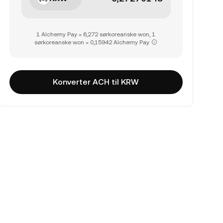
1 Alchemy Pay = 6,272 sørkoreanske won, 1
sørkoreanske won = 0,15942 Alchemy Pay
Konverter ACH til KRW