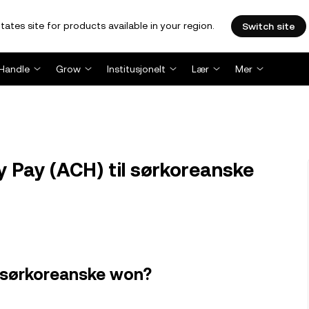
tates site for products available in your region.
Switch site
Handle
Grow
Institusjonelt
Lær
Mer
Pay (ACH) til sørkoreanske
i sørkoreanske won?