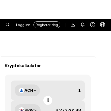
Logg inn
Registrer deg
Kryptokalkulator
ACH
KRW