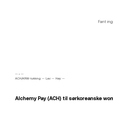
Fant ing
-- ~ --
ACH/KRW-lukking: --
Lav: --
Høy: --
Alchemy Pay (ACH) til sørkoreanske won