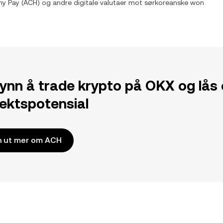
my Pay
(
ACH
) og andre digitale valutaer mot
sørkoreanske won
ynn å trade krypto på OKX og lås
tektspotensial
n ut mer om ACH