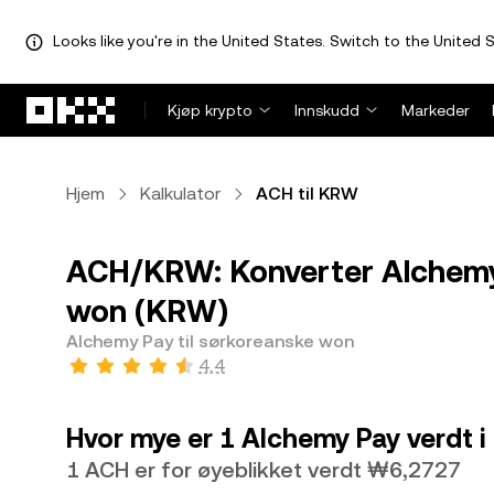
Looks like you're in the United States. Switch to the United S
Hopp over til hovedinnhold
Kjøp krypto
Innskudd
Markeder
Hjem
Kalkulator
ACH til KRW
ACH/KRW: Konverter Alchemy 
won (KRW)
Alchemy Pay til sørkoreanske won
4,4
Hvor mye er 1 Alchemy Pay verdt 
1 ACH er for øyeblikket verdt ₩6,2727