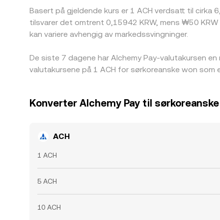
Basert på gjeldende kurs er 1 ACH verdsatt til cirka 
tilsvarer det omtrent 0,15942 KRW, mens ₩50 KRW bl
kan variere avhengig av markedssvingninger.
De siste 7 dagene har Alchemy Pay-valutakursen en 
valutakursene på 1 ACH for sørkoreanske won som e
Konverter Alchemy Pay til sørkoreansk
ACH
1 ACH
5 ACH
10 ACH