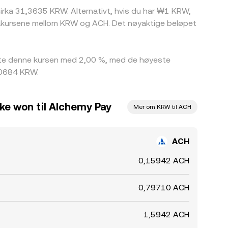
 cirka 31,3635 KRW. Alternativt, hvis du har ₩1 KRW,
utakursene mellom KRW og ACH. Det nøyaktige beløpet
erte denne kursen med 2,00 %, med de høyeste
,0684 KRW.
ke won til Alchemy Pay
Mer om KRW til ACH
ACH
0,15942 ACH
0,79710 ACH
1,5942 ACH