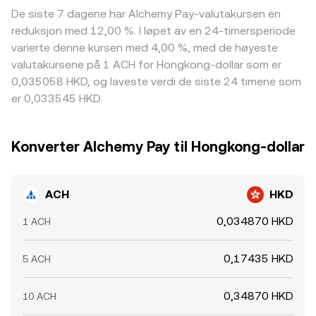
De siste 7 dagene har Alchemy Pay-valutakursen en
reduksjon med 12,00 %. I løpet av en 24-timersperiode
varierte denne kursen med 4,00 %, med de høyeste
valutakursene på 1 ACH for Hongkong-dollar som er
0,035058 HKD, og laveste verdi de siste 24 timene som
er 0,033545 HKD.
Konverter Alchemy Pay til Hongkong-dollar
ACH
HKD
0,034870 HKD
1 ACH
0,17435 HKD
5 ACH
0,34870 HKD
10 ACH