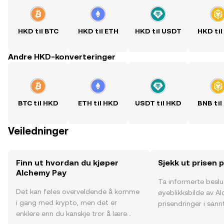
HKD til BTC
HKD til ETH
HKD til USDT
HKD til
Andre HKD-konverteringer
BTC til HKD
ETH til HKD
USDT til HKD
BNB til
Veiledninger
Finn ut hvordan du kjøper
Sjekk ut prisen 
Alchemy Pay
Ta informerte besl
Det kan føles overveldende å komme
øyeblikksbilde av A
i gang med krypto, men det er
prisendringer i sannt
enklere enn du kanskje tror å lære
fellesskapssentimen