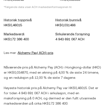
*Følgende data viser
ACH
markedsinformasjonen til.
Historisk toppnivå
Historisk bunnivå
HK$0,46015
HK$0,031466
Markedsverdi
Sirkulerende forsyning
HK$172 386 400
4 943 691 067 ACH
Les mer:
Alchemy Pay
(
ACH
) pris
Nåværende pris på
Alchemy Pay
(
ACH
) i
Hongkong-dollar
(
HKD
)
er
HK$0,034870
, med
en økning
på
4,00 %
de siste 24 timene,
og
en reduksjon
på
12,00 %
de siste 7 dagene.
Høyeste historisk pris på
Alchemy Pay
var
HK$0,46015
. Det er
for tiden
4 943 691 067 ACH
i sirkulasjon, med en
maksforsyning på
0 ACH
, og dermed er den fullt utvannede
markedsverdien på cirka
HK$172 386 400
.