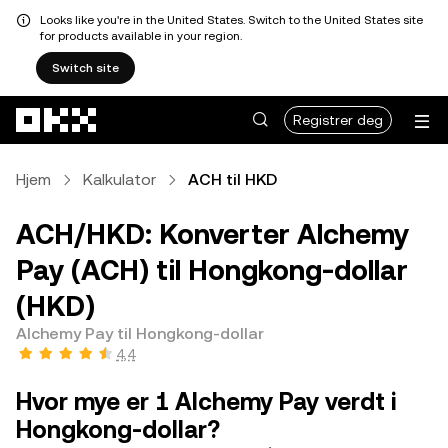
Looks like you're in the United States. Switch to the United States site
for products available in your region.
Switch site
Hopp over til hovedinnhold
Registrer deg
Hjem
Kalkulator
ACH til HKD
ACH/HKD: Konverter Alchemy
Pay (ACH) til Hongkong-dollar
(HKD)
Alchemy Pay til Hongkong-dollar
4,4
Hvor mye er 1 Alchemy Pay verdt i
Hongkong-dollar?