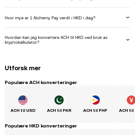
Hvor mye er 1 Alchemy Pay verdt i HKD i dag?
Hvordan kan jeg konvertere ACH til HKD ved bruk av
kryptokalkulator?
Utforsk mer
Populære ACH konverteringer
ACH til USD
ACH til PKR
ACH til PHP
ACH til
Populære HKD konverteringer