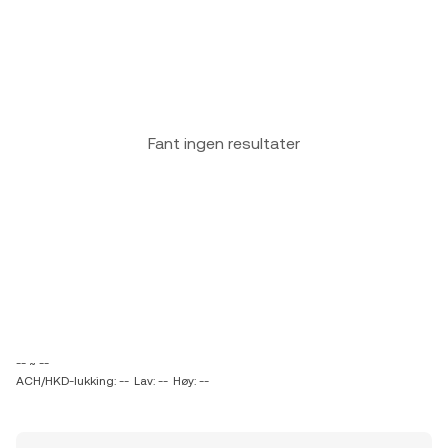
Fant ingen resultater
-- ~ --
ACH/HKD-lukking: --
Lav: --
Høy: --