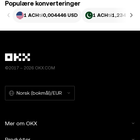
Populære konverteringer
1 ACH
til
0,004446 USD
1 ACH
til
1,234 PKR
©2017 – 2026 OKX.COM
Norsk (bokmål)/EUR
Mer om OKX
Produkter