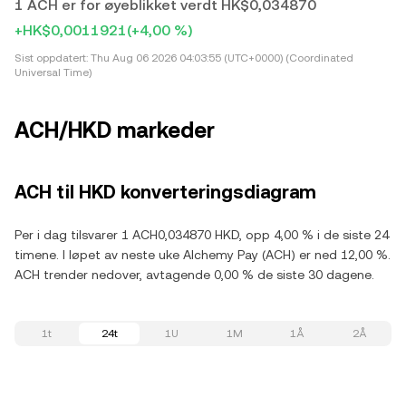
1 ACH er for øyeblikket verdt HK$0,034870
+HK$0,0011921
(+4,00 %)
Sist oppdatert:
Thu Aug 06 2026 04:03:55 (UTC+0000) (Coordinated
Universal Time)
ACH/HKD markeder
ACH til HKD konverteringsdiagram
Per i dag tilsvarer 1 ACH0,034870 HKD, opp 4,00 % i de siste 24
timene. I løpet av neste uke Alchemy Pay (ACH) er ned 12,00 %.
ACH trender nedover, avtagende 0,00 % de siste 30 dagene.
1t
24t
1U
1M
1Å
2Å