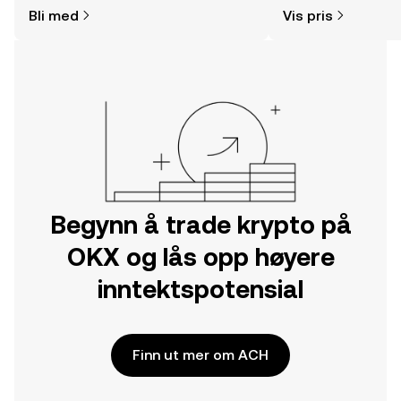
hvor og hvordan man kjøper krypto.
Bli med
Vis pris
Kom i gang med reisen din på OKX-
mobilappen eller rett her på nettet.
Begynn å trade krypto på
OKX og lås opp høyere
inntektspotensial
Finn ut mer om ACH