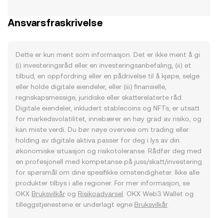
Ansvarsfraskrivelse
Dette er kun ment som informasjon. Det er ikke ment å gi
(i) investeringsråd eller en investeringsanbefaling, (ii) et
tilbud, en oppfordring eller en pådrivelse til å kjøpe, selge
eller holde digitale eiendeler, eller (iii) finansielle,
regnskapsmessige, juridiske eller skatterelaterte råd.
Digitale eiendeler, inkludert stablecoins og NFTs, er utsatt
for markedsvolatilitet, innebærer en høy grad av risiko, og
kan miste verdi. Du bør nøye overveie om trading eller
holding av digitale aktiva passer for deg i lys av din
økonomiske situasjon og risikotoleranse. Rådfør deg med
en profesjonell med kompetanse på juss/skatt/investering
for spørsmål om dine spesifikke omstendigheter. Ikke alle
produkter tilbys i alle regioner. For mer informasjon, se
OKX
Bruksvilkår
og
Risikoadvarsel
. OKX Web3 Wallet og
tilleggstjenestene er underlagt egne
Bruksvilkår
.