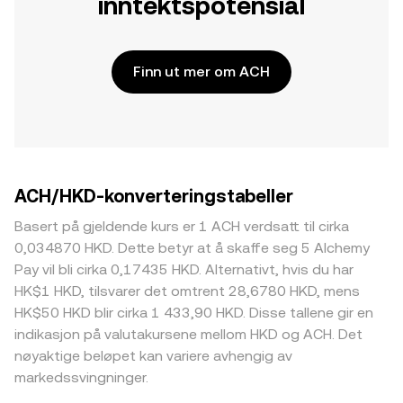
inntektspotensial
Finn ut mer om ACH
ACH/HKD-konverteringstabeller
Basert på gjeldende kurs er 1 ACH verdsatt til cirka
0,034870 HKD. Dette betyr at å skaffe seg 5 Alchemy
Pay vil bli cirka 0,17435 HKD. Alternativt, hvis du har
HK$1 HKD, tilsvarer det omtrent 28,6780 HKD, mens
HK$50 HKD blir cirka 1 433,90 HKD. Disse tallene gir en
indikasjon på valutakursene mellom HKD og ACH. Det
nøyaktige beløpet kan variere avhengig av
markedssvingninger.