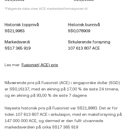
*Følgende data viser
ACE
markedsinformasjonen til.
Historisk toppnivå
Historisk bunnivå
S$21,9983
S$0,078909
Markedsverdi
Sirkulerende forsyning
S$17 365 919
107 613 807 ACE
Les mer:
Fusionist
(
ACE
) pris
Nåværende pris på
Fusionist
(
ACE
) i
singaporske dollar
(
SGD
)
er
S$0,16137
, med
en økning
på
17,00 %
de siste 24 timene,
og
en økning
på
93,00 %
de siste 7 dagene.
Høyeste historisk pris på
Fusionist
var
S$21,9983
. Det er for
tiden
107 613 807 ACE
i sirkulasjon, med en maksforsyning på
147 000 000 ACE
, og dermed er den fullt utvannede
markedsverdien på cirka
S$17 365 919
.