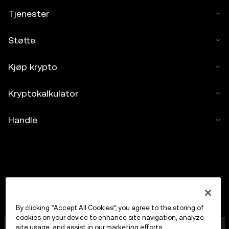
Tjenester
Støtte
Kjøp krypto
Kryptokalkulator
Handle
By clicking “Accept All Cookies”, you agree to the storing of
cookies on your device to enhance site navigation, analyze
OKX Europe Limited, som opererer under
site usage, and assist in our marketing efforts.