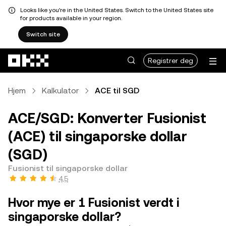
Looks like you're in the United States. Switch to the United States site
for products available in your region.
Switch site
Hopp over til hovedinnhold
Registrer deg
Hjem
Kalkulator
ACE til SGD
ACE/SGD: Konverter Fusionist
(ACE) til singaporske dollar
(SGD)
Fusionist til singaporske dollar
4,5
Hvor mye er 1 Fusionist verdt i
singaporske dollar?