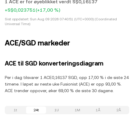
1 ACE er for øyeblikket verdt S$0,16137
+S$0,023751
(+17,00 %)
Sist oppdatert:
Sun Aug 09 2026 07:40:51 (UTC+0000) (Coordinated
Universal Time)
ACE/SGD markeder
ACE til SGD konverteringsdiagram
Per i dag tilsvarer 1 ACE0,16137 SGD, opp 17,00 % i de siste 24
timene. I løpet av neste uke Fusionist (ACE) er opp 93,00 %.
ACE trender oppover, øker 69,00 % de siste 30 dagene.
1t
24t
1U
1M
1Å
2Å