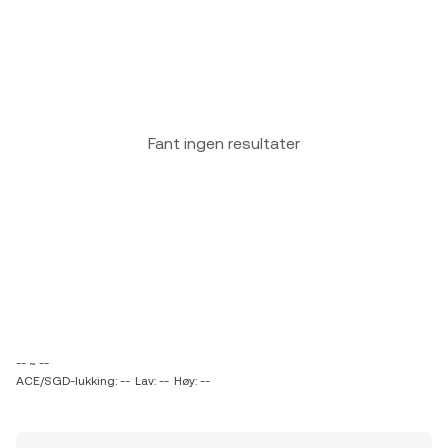
Fant ingen resultater
-- ~ --
ACE/SGD-lukking: --
Lav: --
Høy: --