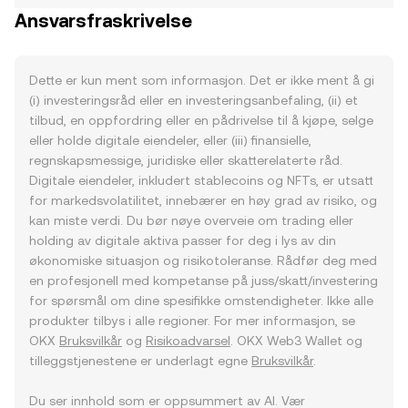
Ansvarsfraskrivelse
Dette er kun ment som informasjon. Det er ikke ment å gi
(i) investeringsråd eller en investeringsanbefaling, (ii) et
tilbud, en oppfordring eller en pådrivelse til å kjøpe, selge
eller holde digitale eiendeler, eller (iii) finansielle,
regnskapsmessige, juridiske eller skatterelaterte råd.
Digitale eiendeler, inkludert stablecoins og NFTs, er utsatt
for markedsvolatilitet, innebærer en høy grad av risiko, og
kan miste verdi. Du bør nøye overveie om trading eller
holding av digitale aktiva passer for deg i lys av din
økonomiske situasjon og risikotoleranse. Rådfør deg med
en profesjonell med kompetanse på juss/skatt/investering
for spørsmål om dine spesifikke omstendigheter. Ikke alle
produkter tilbys i alle regioner. For mer informasjon, se
OKX
Bruksvilkår
og
Risikoadvarsel
. OKX Web3 Wallet og
tilleggstjenestene er underlagt egne
Bruksvilkår
.
Du ser innhold som er oppsummert av AI. Vær