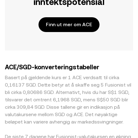
inntektspotensial
Finn ut mer om ACE
ACE/SGD-konverteringstabeller
Basert på gjeldende kurs er 1 ACE verdsatt til cirka
0,16137 SGD. Dette betyr at å skaffe seg 5 Fusionist vil
bli cirka 0,80686 SGD. Alternativt, hvis du har S$1 SGD,
tilsvarer det omtrent 6,1968 SGD, mens S$50 SGD blir
cirka 309,84 SGD. Disse tallene gir en indikasjon på
valutakursene mellom SGD og ACE. Det nøyaktige
beløpet kan variere avhengig av markedssvingninger.
De siste 7 dagene har Fusionist-valutakursen en økning