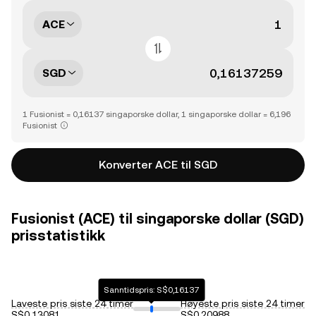
ACE
SGD
1 Fusionist = 0,16137 singaporske dollar, 1 singaporske dollar = 6,196
Fusionist
Konverter ACE til SGD
Fusionist (ACE) til singaporske dollar (SGD)
prisstatistikk
Sanntidspris: S$0,16137
Laveste pris siste 24 timer
Høyeste pris siste 24 timer
S$0,13081
S$0,20988