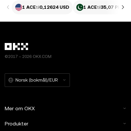
1 ACE
til
0,12624 USD
1 ACE
til
35,07 PKR
©2017 – 2026 OKX.COM
Norsk (bokmål)/EUR
Mer om OKX
Produkter