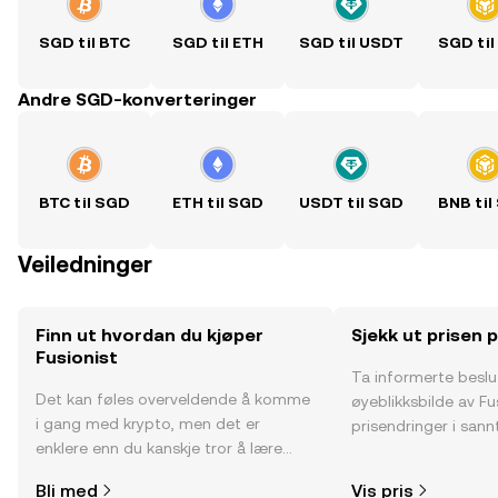
SGD til BTC
SGD til ETH
SGD til USDT
SGD til
Andre SGD-konverteringer
BTC til SGD
ETH til SGD
USDT til SGD
BNB til
Veiledninger
Finn ut hvordan du kjøper
Sjekk ut prisen 
Fusionist
Ta informerte besl
Det kan føles overveldende å komme
øyeblikksbilde av Fu
i gang med krypto, men det er
prisendringer i sannt
enklere enn du kanskje tror å lære
fellesskapssentimen
hvor og hvordan man kjøper krypto.
Bli med
Vis pris
Kom i gang med reisen din på OKX-