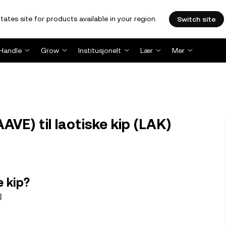
tates site for products available in your region.
Switch site
Handle
Grow
Institusjonelt
Lær
Mer
VE) til laotiske kip (LAK)
e kip?
8