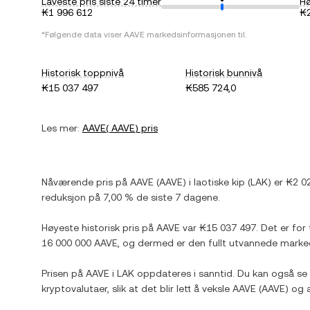
Laveste pris siste 24 timer
Hø
₭1 996 612
₭2
*Følgende data viser
AAVE
markedsinformasjonen til.
Historisk toppnivå
Historisk bunnivå
₭15 037 497
₭585 724,0
Les mer:
AAVE
(
AAVE
) pris
Nåværende pris på
AAVE
(
AAVE
) i
laotiske kip
(
LAK
) er
₭2 0
reduksjon
på
7,00 %
de siste 7 dagene.
Høyeste historisk pris på
AAVE
var
₭15 037 497
. Det er for
16 000 000 AAVE
, og dermed er den fullt utvannede marke
Prisen på
AAVE
i
LAK
oppdateres i sanntid. Du kan også se 
kryptovalutaer, slik at det blir lett å veksle
AAVE
(
AAVE
) og 