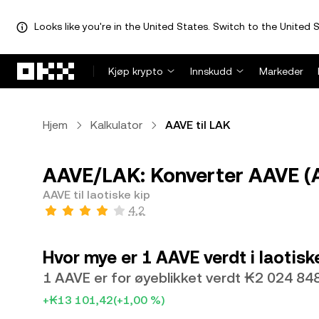
Looks like you're in the United States. Switch to the United S
Hopp over til hovedinnhold
Kjøp krypto
Innskudd
Markeder
Hjem
Kalkulator
AAVE til LAK
AAVE/LAK: Konverter AAVE (AA
AAVE til laotiske kip
4,2
Hvor mye er 1 AAVE verdt i laotisk
1 AAVE er for øyeblikket verdt ₭2 024 84
+₭13 101,42
(+1,00 %)