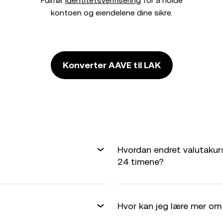
Fullfør
identitetsverifisering
for å holde
kontoen og eiendelene dine sikre.
Konverter AAVE til LAK
Hvordan endret valutakurs
24 timene?
Hvor kan jeg lære mer om