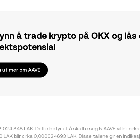
ynn å trade krypto på OKX og lås
tektspotensial
n ut mer om AAVE
 2 024 848 LAK. Dette betyr at å skaffe seg 5 AAVE vil bli cirk
LAK blir cirka 0,000024693 LAK. Disse tallene gir en indika