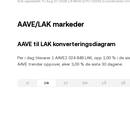
Sist oppdatert:
Fri Aug 07 2026 14:48:00 (UTC+0000) (Coordinated Uni
AAVE/LAK markeder
AAVE til LAK konverteringsdiagram
Per i dag tilsvarer 1 AAVE2 024 848 LAK, opp 1,00 % i de si
AAVE trender oppover, øker 3,00 % de siste 30 dagene.
1t
24t
1U
1M
1Å
2Å