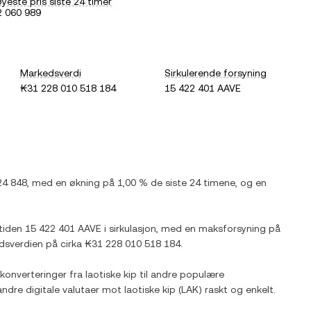
yeste pris siste 24 timer
 060 989
Markedsverdi
Sirkulerende forsyning
₭31 228 010 518 184
15 422 401 AAVE
24 848
, med
en økning
på
1,00 %
de siste 24 timene, og
en
 tiden
15 422 401 AAVE
i sirkulasjon, med en maksforsyning på
dsverdien på cirka
₭31 228 010 518 184
.
konverteringer fra
laotiske kip
til andre populære
andre digitale valutaer mot
laotiske kip
(
LAK
) raskt og enkelt.