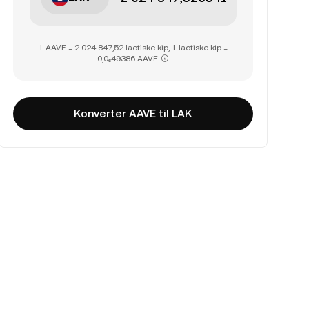
1 AAVE = 2 024 847,52 laotiske kip, 1 laotiske kip =
0,0₆49386 AAVE
Konverter AAVE til LAK