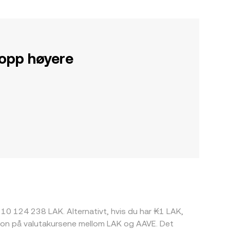
 opp høyere
a 10 124 238 LAK. Alternativt, hvis du har ₭1 LAK,
sjon på valutakursene mellom LAK og AAVE. Det