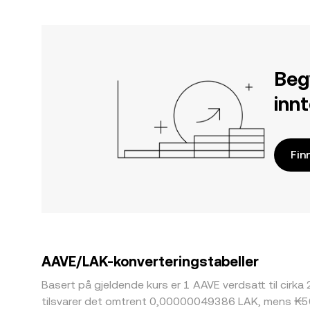
Beg
inn
Fin
AAVE/LAK-konverteringstabeller
Basert på gjeldende kurs er 1 AAVE verdsatt til cirka
tilsvarer det omtrent 0,00000049386 LAK, mens ₭50 