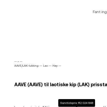
Fant ing
-- ~ --
AAVE/LAK-lukking: --
Lav: --
Høy: --
AAVE (AAVE) til laotiske kip (LAK) prisst
Sanntidspris: ₭2 024 848