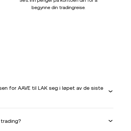
Sett inn penger på kontoen din for å
begynne din tradingreise.
en for AAVE til LAK seg i løpet av de siste
 trading?