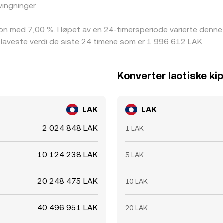
ingninger.
on med 7,00 %. I løpet av en 24-timersperiode varierte den
 laveste verdi de siste 24 timene som er 1 996 612 LAK.
Konverter laotiske kip
LAK
LAK
2 024 848 LAK
1 LAK
10 124 238 LAK
5 LAK
20 248 475 LAK
10 LAK
40 496 951 LAK
20 LAK