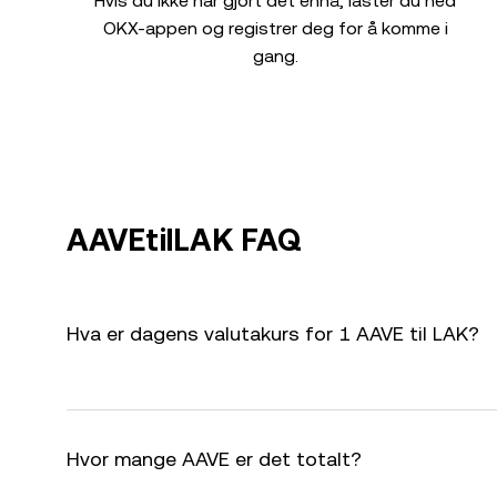
Hvis du ikke har gjort det ennå, laster du ned
OKX-appen og registrer deg for å komme i
gang.
AAVEtilLAK FAQ
Hva er dagens valutakurs for 1 AAVE til LAK?
Hvor mange AAVE er det totalt?