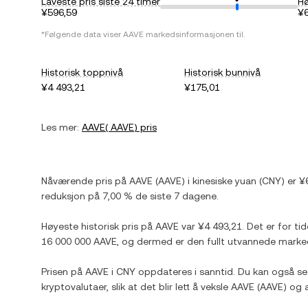
Laveste pris siste 24 timer
Hø
¥596,59
¥6
*Følgende data viser
AAVE
markedsinformasjonen til.
Historisk toppnivå
Historisk bunnivå
¥4 493,21
¥175,01
Les mer:
AAVE
(
AAVE
) pris
Nåværende pris på
AAVE
(
AAVE
) i
kinesiske yuan
(
CNY
) er
¥
reduksjon
på
7,00 %
de siste 7 dagene.
Høyeste historisk pris på
AAVE
var
¥4 493,21
. Det er for ti
16 000 000 AAVE
, og dermed er den fullt utvannede marke
Prisen på
AAVE
i
CNY
oppdateres i sanntid. Du kan også se
kryptovalutaer, slik at det blir lett å veksle
AAVE
(
AAVE
) og 