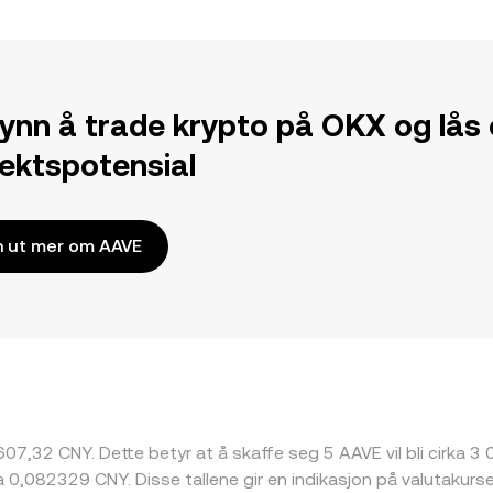
ynn å trade krypto på OKX og lås
tektspotensial
n ut mer om AAVE
607,32 CNY. Dette betyr at å skaffe seg 5 AAVE vil bli cirka 3 
 0,082329 CNY. Disse tallene gir en indikasjon på valutakur