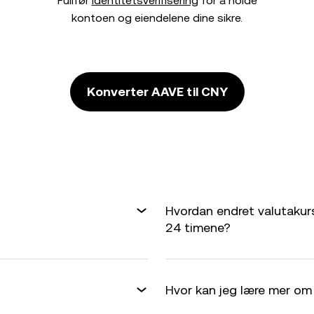
Fullfør
identitetsverifisering
for å holde
kontoen og eiendelene dine sikre.
Konverter AAVE til CNY
Hvordan endret valutakurs
24 timene?
Hvor kan jeg lære mer om