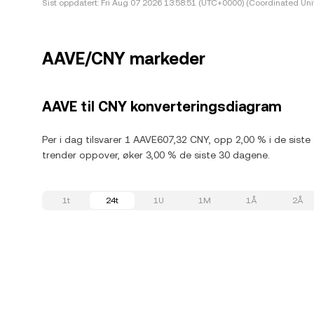
Sist oppdatert:
Fri Aug 07 2026 13:58:51 (UTC+0000) (Coordinated Uni
AAVE/CNY markeder
AAVE til CNY konverteringsdiagram
Per i dag tilsvarer 1 AAVE607,32 CNY, opp 2,00 % i de sist
trender oppover, øker 3,00 % de siste 30 dagene.
1t
24t
1U
1M
1Å
2Å