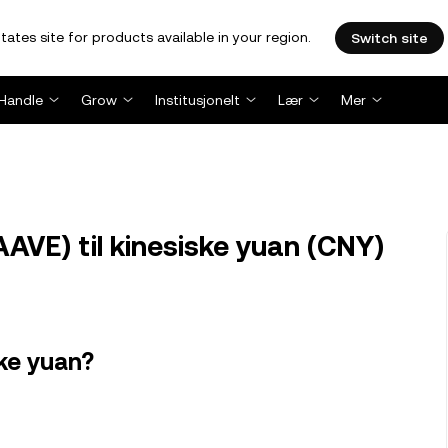
tates site for products available in your region.
Switch site
Handle
Grow
Institusjonelt
Lær
Mer
VE) til kinesiske yuan (CNY)
ske yuan?