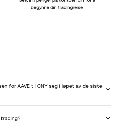
Sett inn penger på kontoen din for å
begynne din tradingreise.
en for AAVE til CNY seg i løpet av de siste
 trading?