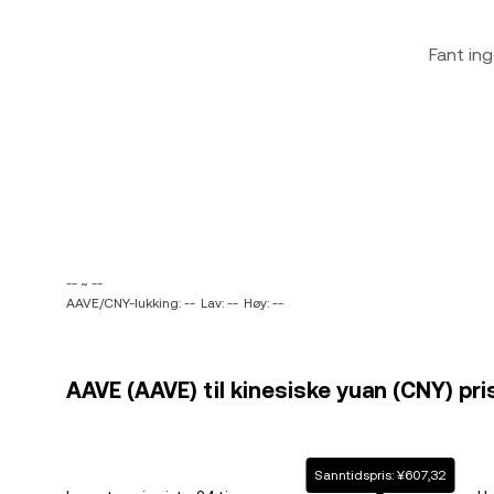
Fant ing
-- ~ --
AAVE/CNY-lukking: --
Lav: --
Høy: --
AAVE (AAVE) til kinesiske yuan (CNY) pri
Sanntidspris: ¥607,32