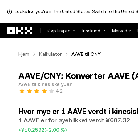
Looks like you're in the United States. Switch to the United S
Hopp over til hovedinnhold
Kjøp krypto
Innskudd
Markeder
Hjem
Kalkulator
AAVE til CNY
AAVE/CNY: Konverter AAVE (AA
AAVE til kinesiske yuan
4,2
Hvor mye er 1 AAVE verdt i kinesi
1 AAVE er for øyeblikket verdt ¥607,32
+¥10,2592
(+2,00 %)