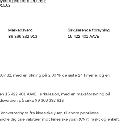
yeste pris siste 24 timer
15,82
Markedsverdi
Sirkulerende forsyning
¥9 366 332 913
15 422 401 AAVE
607,32
, med
en økning
på
2,00 %
de siste 24 timene, og
en
den
15 422 401 AAVE
i sirkulasjon, med en maksforsyning på
dsverdien på cirka
¥9 366 332 913
.
 konverteringer fra
kinesiske yuan
til andre populære
andre digitale valutaer mot
kinesiske yuan
(
CNY
) raskt og enkelt.