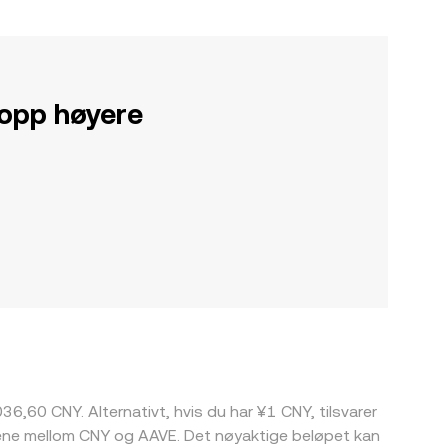
 opp høyere
036,60 CNY. Alternativt, hvis du har ¥1 CNY, tilsvarer
sene mellom CNY og AAVE. Det nøyaktige beløpet kan