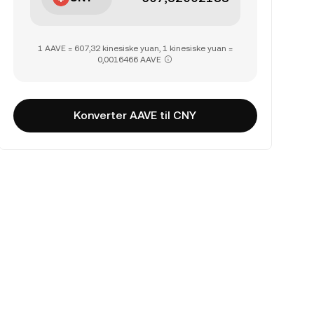
1 AAVE = 607,32 kinesiske yuan, 1 kinesiske yuan =
0,0016466 AAVE
Konverter AAVE til CNY