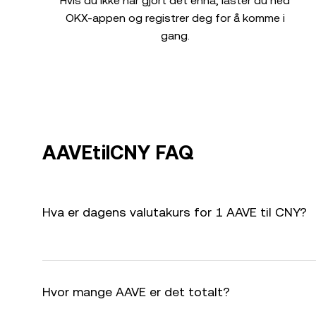
Hvis du ikke har gjort det ennå, laster du ned
OKX-appen og registrer deg for å komme i
gang.
AAVEtilCNY FAQ
Hva er dagens valutakurs for 1 AAVE til CNY?
Hvor mange AAVE er det totalt?