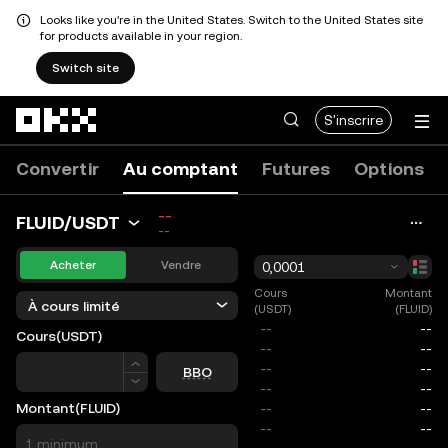
Looks like you're in the United States. Switch to the United States site
for products available in your region.
Switch site
Aller au contenu principal
S'inscrire
Convertir
Au comptant
Futures
Options
--
FLUID/USDT
--
Acheter
Vendre
0,0001
Cours
Montant
À cours limité
(USDT)
(FLUID)
Cours
(USDT)
Cours
BBO
Montant
(FLUID)