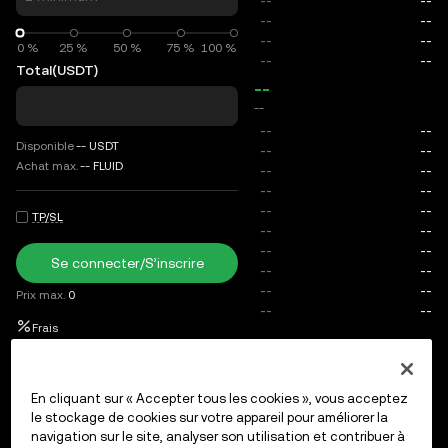
0 %
0 %
25 %
50 %
75 %
100 %
Total
(USDT)
--
--
Disponible
--
USDT
Achat max.
--
FLUID
TP/SL
Se connecter/S’inscrire
Prix max.
0
Frais
Ordres ouverts
Historique des ordres
Positions ouvertes
En cliquant sur « Accepter tous les cookies », vous acceptez
le stockage de cookies sur votre appareil pour améliorer la
navigation sur le site, analyser son utilisation et contribuer à