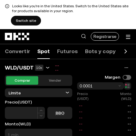
Looks like you're in the United States. Switch to the United States site
for products available in your region.
Switch site
Saltar al contenido principal
Registrarse
Convertir
Spot
Futuros
Bots y copy
Even
--
WLD/USDT
10x
--
Margen
Comprar
Vender
0.0001
Límite
Precio
Monto
(USDT)
(WLD)
Precio
(USDT)
Precio
BBO
Monto
(WLD)