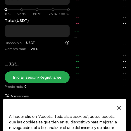
0 %
0 %
25 %
50 %
75 %
100 %
Total
(USDT)
--
--
--
USDT
Disponible
Compra máx.
--
WLD
TP/SL
Iniciar sesión/Registrarse
Precio máx.
0
Comisiones
Órdenes abiertas
Historial de órdenes
Posiciones abierta
Al hacer clic en “Aceptar todas las cookies”, usted acepta
que las cookies se guarden en su dispositivo para mejorar la
navegación del sitio, analizar el uso del mismo, y colaborar