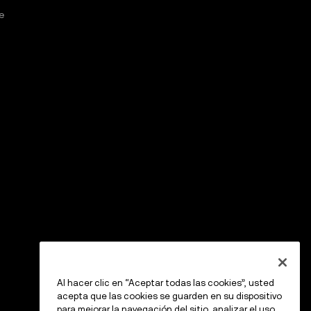
e
Al hacer clic en “Aceptar todas las cookies”, usted
acepta que las cookies se guarden en su dispositivo
para mejorar la navegación del sitio, analizar el uso