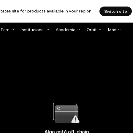
tates site for products available in your region.
Switch site
Earn
Institucional
Academia
Orbit
Más
Algo está off-chain