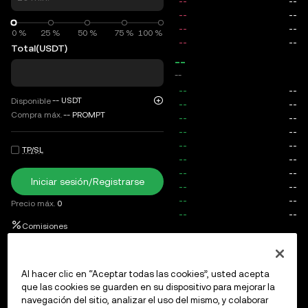
0 %
0 %
25 %
50 %
75 %
100 %
Total
(USDT)
--
--
--
USDT
Disponible
Compra máx.
--
PROMPT
TP/SL
Iniciar sesión/Registrarse
Precio máx.
0
Comisiones
Órdenes abiertas
Historial de órdenes
Posiciones abierta
Al hacer clic en “Aceptar todas las cookies”, usted acepta
que las cookies se guarden en su dispositivo para mejorar la
navegación del sitio, analizar el uso del mismo, y colaborar