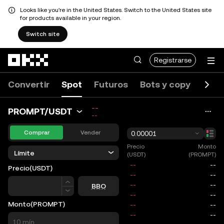
Looks like you're in the United States. Switch to the United States site
for products available in your region.
Switch site
Saltar al contenido principal
Registrarse
Convertir
Spot
Futuros
Bots y copy
Even
--
PROMPT/USDT
--
Comprar
Vender
0.00001
Precio
Monto
Límite
(USDT)
(PROMPT)
Precio
(USDT)
Precio
BBO
Monto
(PROMPT)