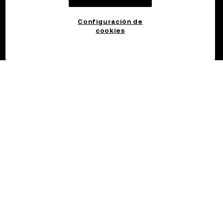
Configuración de
cookies
©2017 - 2026 OKX.COM
Español (Argentina)/USD