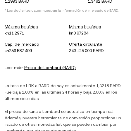
1,2993 BARD
1,3462 BARD
* Los siguientes datos muestran la información del mercado de
BARD
.
Máximo histórico
Mínimo histórico
kn11,2971
kn0,67284
Cap. del mercado
Oferta circulante
kn259.587.499
343.125.000 BARD
Leer más:
Precio de
Lombard
(
BARD
)
La tasa de
HRK
a
BARD
de hoy es actualmente
1,3218
BARD
.
Fue
baja
1,00%
en las últimas 24 horas y
baja
2,00%
en los
últimos siete días.
El precio de
kuna
a
Lombard
se actualiza en tiempo real.
Además, nuestra herramienta de conversión proporciona un
listado de otras monedas fiat que se pueden cambiar por
Lombard
y por otras criptomonedas.