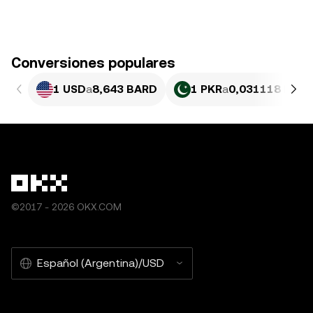
Conversiones populares
1 USD
a
8,643 BARD
1 PKR
a
0,031118 BAR
©2017 - 2026 OKX.COM
Español (Argentina)/USD