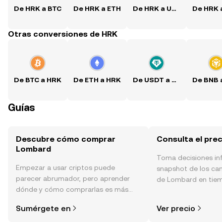
De HRK a BTC
De HRK a ETH
De HRK a USDT
Otras conversiones de HRK
De BTC a HRK
De ETH a HRK
De USDT a HRK
Guías
Descubre cómo comprar
Consulta el pre
Lombard
Toma decisiones i
Empezar a usar criptos puede
snapshot de los ca
parecer abrumador, pero aprender
de Lombard en tiemp
dónde y cómo comprarlas es más
sentimiento de la c
simple de lo que piensas. Comienza
noticias y más.
Sumérgete en
Ver precio
tu aventura en la aplicación móvil de