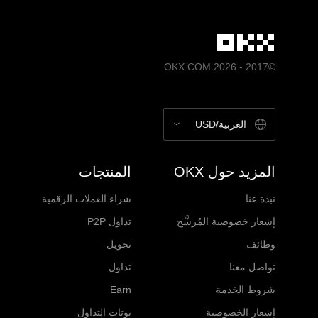
©2017 - 2026 OKX.COM
العربية/USD
المزيد حول OKX
المنتجات
نبذة عنا
شراء العملات الرقمية
إشعار خصوصية المُرشَّح
تداول P2P
وظائف
تحويل
تواصل معنا
تداول
شروط الخدمة
Earn
إشعار الخصوصية
بوتات التداول