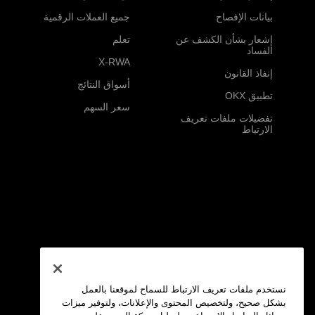
بيانات الإفصاح
جميع العملات الرقمية
إشعار بشأن الكشف عن
تعلم
الفساد
X-RWA
إنفاذ القانون
أسواق النتائج
تطبيق OKX
سعر السهم
تفضيلات ملفات تعريف
الارتباط
نستخدم ملفات تعريف الارتباط للسماح لموقعنا بالعمل
بشكل صحيح، ولتخصيص المحتوى والإعلانات، ولتوفير ميزات