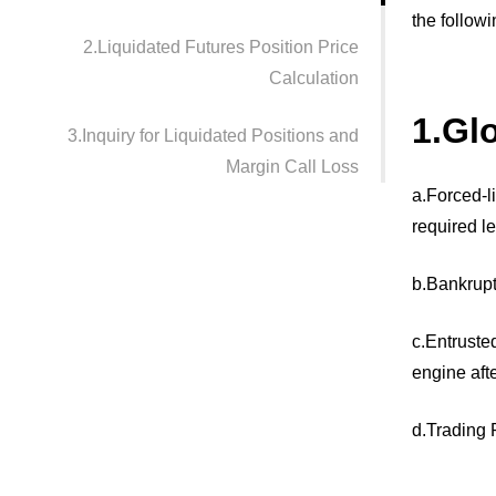
the follow
2.Liquidated Futures Position Price
Calculation
1.Gl
3.Inquiry for Liquidated Positions and
Margin Call Loss
a.Forced-l
required le
b.Bankrupt
c.Entrusted
engine afte
d.Trading P