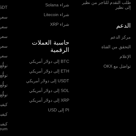
طلب التقدم للتاجر من نظير
شراء Solana
إلى نظير
SDT
شراء Litecoin
سعر itcoin
شراء XRP
الدعم
سعر hereum
سعر  Network
مركز الدعم
حاسبة العملات
سعر olana
التحقق من القناة
الرقمية
سعر RP
الإعلام
BTC إلى دولار أمريكي
توقُّع ا
تواصَل مع OKX
ETH إلى دولار أمريكي
توقُّع ا
USDT إلى دولار أمريكي
توقُّع 
SOL إلى دولار أمريكي
توقُّع سع
XRP إلى دولار أمريكي
كيفية
PI إلى USD
كيفية 
كيفي
reum