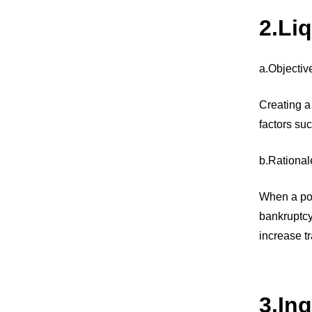
2.Li
a.Objectiv
Creating a 
factors su
b.Rational
When a posi
bankruptcy 
increase tr
3.In