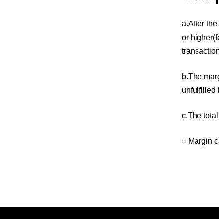
a.After th
or higher(
transaction
b.The marg
unfulfilled
c.The tota
= Margin ca