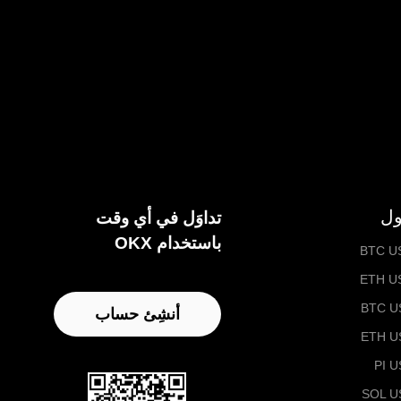
ول
تداوَل في أي وقت
باستخدام OKX
BTC U
ETH U
BTC U
أنشِئ حساب
ETH U
PI 
SOL U