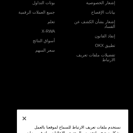
إشعار الخصوصية
بوتات التداول
بيانات الإفصاح
جميع العملات الرقمية
إشعار بشأن الكشف عن
تعلم
الفساد
X-RWA
إنفاذ القانون
أسواق النتائج
تطبيق OKX
سعر السهم
تفضيلات ملفات تعريف
الارتباط
نستخدم ملفات تعريف الارتباط للسماح لموقعنا بالعمل
بشكل صحيح، ولتخصيص المحتوى والإعلانات، ولتوفير ميزات