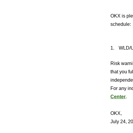
OKX is ple
schedule:
WLD/US
Risk warnin
that you f
independen
For any inq
Center
.
OKX,
July 24, 2