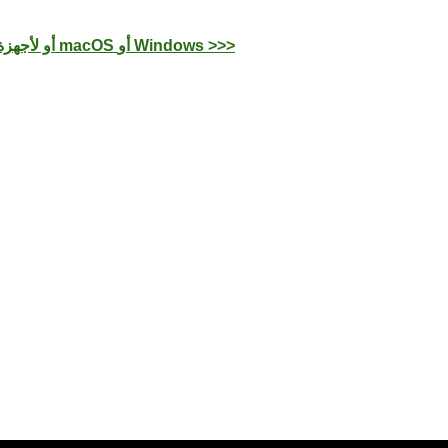
نزِّل تطبيق OKX للأجهزة العاملة بنظام iOS أو Android أو لأجهزة الكمبيوتر العاملة بنظام macOS أو Windows >>>