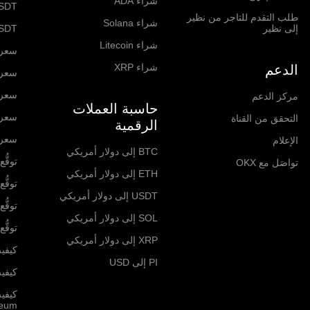
شراء ADA
SDT
طلب التقدم للتاجر من نظير
شراء Solana
إلى نظير
SDT
شراء Litecoin
سعر itcoin
شراء XRP
الدعم
سعر hereum
سعر  Network
مركز الدعم
حاسبة العملات
سعر olana
التحقق من القناة
الرقمية
سعر RP
الإعلام
BTC إلى دولار أمريكي
توقُّع ا
تواصَل مع OKX
ETH إلى دولار أمريكي
توقُّع ا
USDT إلى دولار أمريكي
توقُّع 
SOL إلى دولار أمريكي
توقُّع سع
XRP إلى دولار أمريكي
كيفية
PI إلى USD
كيفية 
كيفي
reum