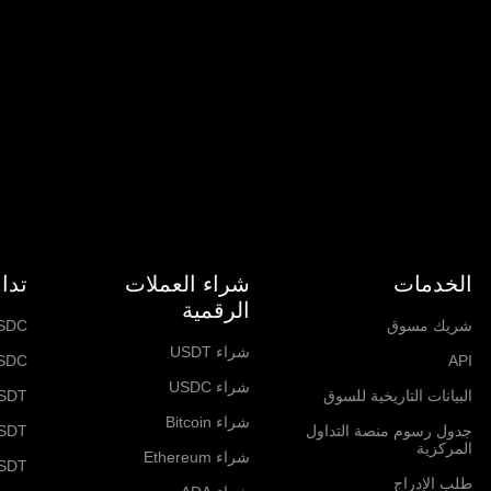
الخدمات
شراء العملات
تدا
الرقمية
شريك مسوق
SDC
شراء USDT
SDC
API
شراء USDC
البيانات التاريخية للسوق
SDT
شراء Bitcoin
جدول رسوم منصة التداول
SDT
المركزية
شراء Ethereum
USDT
طلب الإدراج