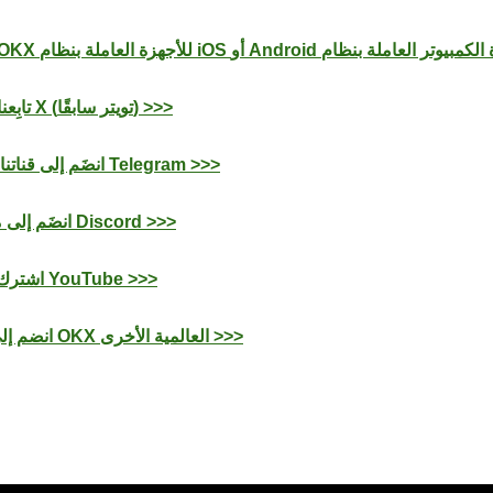
تابِعنا على منصَّة X (تويتر سابقًا) >>>
انضَم إلى قناتنا على تطبيق Telegram >>>
انضَم إلى مُخدِّمنا على Discord >>>
اشترك بقناتنا على YouTube >>>
انضم إلى مجتمعات OKX العالمية الأخرى >>>