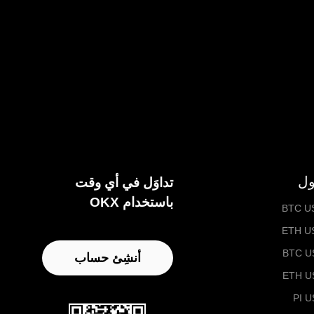
ول
تداوَل في أي وقت
باستخدام OKX
BTC U
ETH U
BTC U
أنشِئ حساب
ETH U
PI 