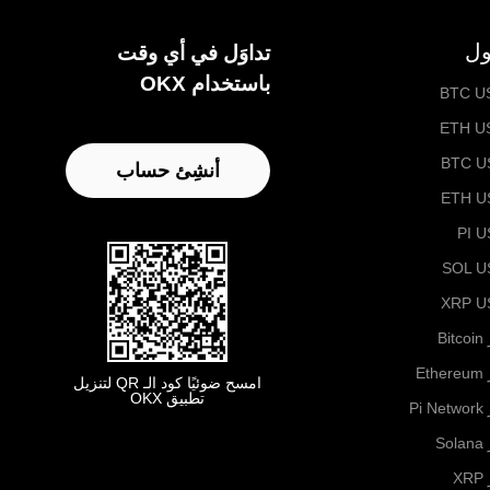
ول
تداوَل في أي وقت
باستخدام OKX
BTC U
ETH U
BTC U
أنشِئ حساب
ETH U
PI 
SOL U
XRP U
B
Et
امسح ضوئيًا كود الـ QR لتنزيل
تطبيق OKX
Pi
S
X