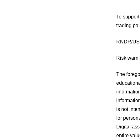
To support
trading pa
RNDR/US
Risk warni
The forego
educationa
informatio
information
is not inte
for persons
Digital ass
entire valu