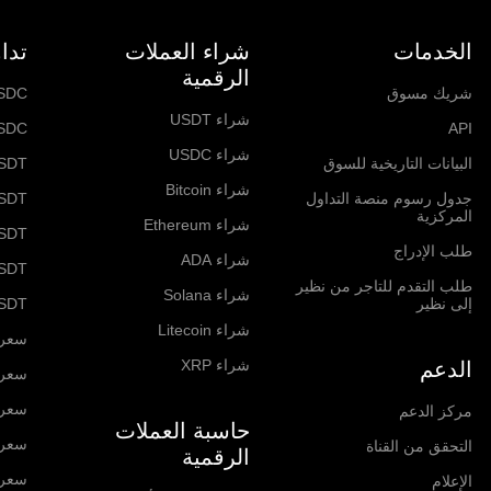
الخدمات
شراء العملات
تدا
الرقمية
شريك مسوق
SDC
شراء USDT
SDC
API
شراء USDC
البيانات التاريخية للسوق
SDT
شراء Bitcoin
جدول رسوم منصة التداول
SDT
المركزية
شراء Ethereum
USDT
طلب الإدراج
شراء ADA
SDT
طلب التقدم للتاجر من نظير
شراء Solana
إلى نظير
SDT
شراء Litecoin
سعر itcoin
شراء XRP
الدعم
سعر hereum
سعر  Network
مركز الدعم
حاسبة العملات
سعر olana
التحقق من القناة
الرقمية
سعر RP
الإعلام