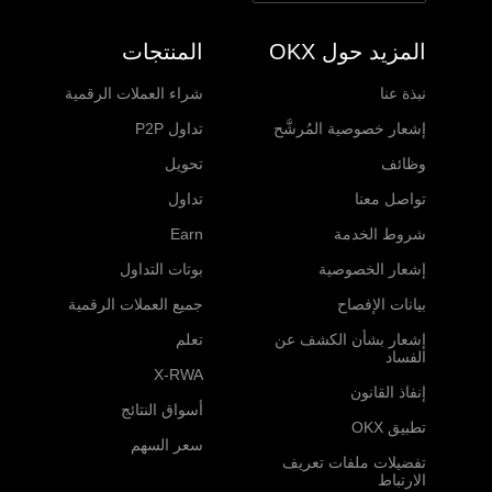
المزيد حول OKX
المنتجات
نبذة عنا
شراء العملات الرقمية
إشعار خصوصية المُرشَّح
تداول P2P
وظائف
تحويل
تواصل معنا
تداول
شروط الخدمة
Earn
إشعار الخصوصية
بوتات التداول
بيانات الإفصاح
جميع العملات الرقمية
إشعار بشأن الكشف عن
تعلم
الفساد
X-RWA
إنفاذ القانون
أسواق النتائج
تطبيق OKX
سعر السهم
تفضيلات ملفات تعريف
الارتباط