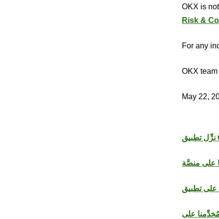
OKX is not
Risk & Co
For any inq
OKX team
May 22, 2