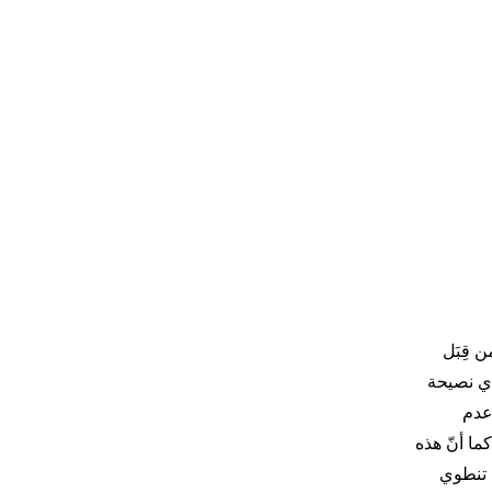
 قِبَل
ن أو أي نصيحة
بغي عدم
كما أنّ هذه
. تنطوي