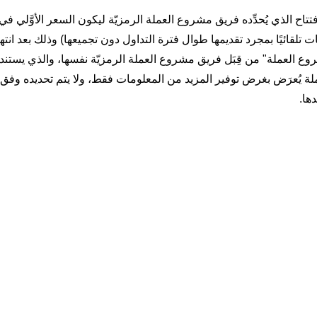
علومات تداول إضافية، ستعرض OKX سعر الافتتاح الذي يُحدِّده فريق مشروع العملة الرمزيّة ليكون السعر الأو
ت تلقائيًا بمجرد تقديمها طوال فترة التداول دون تجميعها) وذلك بعد انته
روع العملة" من قِبَل فريق مشروع العملة الرمزيّة نفسها، والذي يستند 
لة يُعرَض بغرض توفير المزيد من المعلومات فقط، ولا يتم تحديده وفق آ
ها.