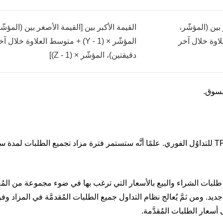
 بين (المؤشّر،
القيمة الأكبر بين [القيمة الأصغر بين (المؤشّ
وسط العلاوة خلال آخر
المؤشّر × (1 - Y) + متوسط العلاوة خلال آ
دقيقتين)، المؤشّر × (1 - Z)]
ستُستَخدَم آلية مزاد تجميع الطلبات لإدراج زوج TRUMP/USDT للتداوُل الفوري. علمًا أنَّه ستستمر فترة مزاد تجميع الطلبا
ك من تقديم طلبات الشراء والبيع بالأسعار التي ترغب بها في ضوء مجموعة من المُ
جديد. ومن ثمَّ يُعالج نظام التداول جميع الطلبات المُقدمَّة في المزاد و
أسعار الطلبات المُقدَّمة.