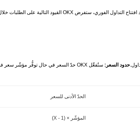
حدود السعر:
ستُفعِّل OKX حدّ السعر في حال توفُّر مؤشّر سعر
الحدّ الأدنى للسعر
المؤشّر × (1 - X)