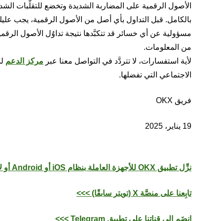
الأصول الرقمية على المضاربة الشديدة وتخضع للتقلُّبات الش
مسؤولية عن أي خسائر قد تتكبَّدها نتيجة تداوُل الأصول الرقمية
من المعلومات.
لأية استفسارات، لا تتردَّد في التواصل معنا عبر
مركز الدعم
لدى 
الاجتماعي التي تفضلها.
فريق OKX
19 يناير، 2025
نزِّل تطبيق OKX للأجهزة العاملة بنظام iOS أو Android أو لأجهزة الكمبيوتر العاملة بنظام macOS أو Windows >>>
تابِعنا على منصَّة X (تويتر سابقًا) >>>
انضَم إلى قناتنا على تطبيق Telegram >>>