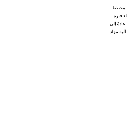
َّلي في مخطط
اء فترة
عادةً إلى
لية مزاد