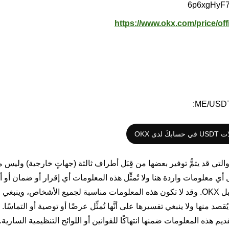
https://www.okx.com/price/off
َ لدى OKX
والتي قد يتمُّ توفير بعضها من قِبَل أطراف ثالثة (جهاتٍ خارجية) وليس من
لامية فقط. ولا تضمن OKX دقة أو اكتمال أي معلومات واردة هنا ولا تُمثِّل هذه المعلومات أي إقرار أو ضما
مالية أو استثمارية أو أي شكل آخر من أشكال المشورة من قبل OKX. وقد لا تكون هذه المعلومات مناسبة لجميع الأشخاص، وين
ُقصد منها ولا ينبغي تفسيرها على أنَّها تُمثِّل عرضًا أو توصية أو التماسًا. 
م هذه المعلومات ضمنها انتهاكًا للقوانين أو اللوائح التنظيمية السارية