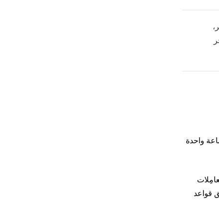
ر،
خر
ت لمدة ساعة واحدة
عامِلات
فق قواعد