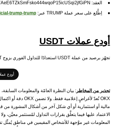
العقد: 6p6xgHyF7AeE6TZkSmFsko444wqoP15icUSqi2jfGiPN
اِطَّلع على سعر عملة TRUMP عبر:
icial-trump-trump
أودِع عملات USDT
تجهّز برصيد من عملة USDT استعدادًا للتداول الفوري بزوج ME/USDT:
أودِع عملات USDT في حسابك
تحذير من المخاطر
: بيان النظرة العامّة والمعلومات السابقة، 
OKX تُعدّ لأغراضٍ إع
الاعتماد عليها فيما يتعلَّق بقرارات التداول لمُستثمر معيَّن، ولا ي
المعلومات غير موَّجهة للأشخاص المقيمين في مناطق يُمثِّل تقدي