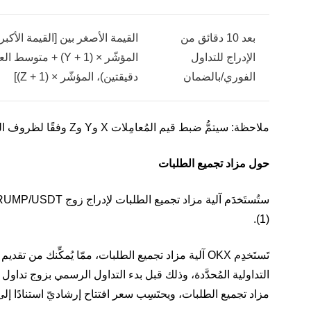
بعد 10 دقائق من
القيمة الأصغر بين [القيمة الأكبر
الإدراج للتداول
المؤشّر × (Y + 1) + مت
الفوري/بالضمان
دقيقتين)، المؤشّر × (Z + 1)]
ملاحظة: سيتمُّ ضبط قيم المُعامِلات X وY وZ وفقًا لظروف السوق.
حول مزاد تجميع الطلبات
(1).
تَستَخدِم OKX آلية مزاد تجميع الطلبات، ممّا يُمكِّن
التداولية المُحدَّدة، وذلك قبل بدء التداول الرسمي بزوج تداول 
مزاد تجميع الطلبات، ويحتَسِب سعر افتتاح إرشاديّ استنادًا إلى 