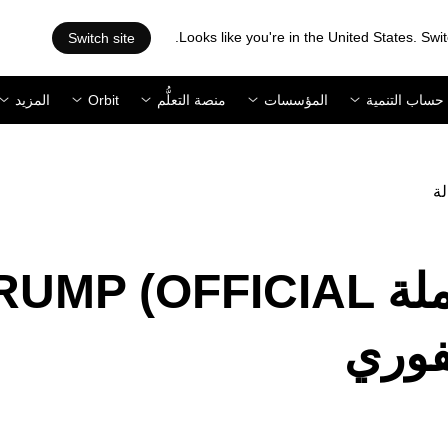
Looks like you're in the United States. Swit
Switch site
حساب التنمية
المؤسسات
منصة التعلُّم
Orbit
المزيد
لة
تَعتَزِم OKX إدراج عملة P (OFFICIAL