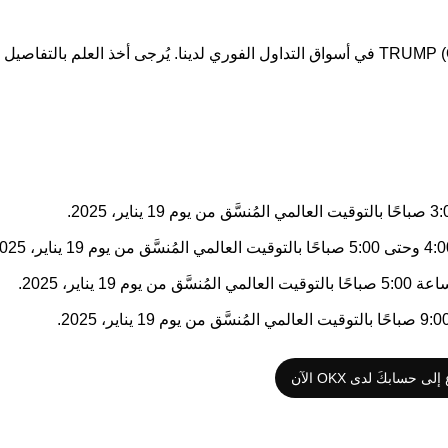
إلى حسابكَ لدى OKX الآن