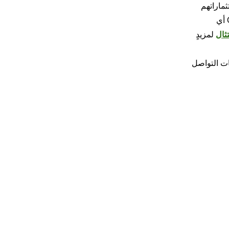
ماراتهم
بالكامل. قبل التداول بأي أصل من الأصول الرقمية، يجب عليك إجراء بحثك الخاص وتقييم مدى رغبتك في المخاطرة. ولا تتحمَّل OKX أي
ثال
لمزيدٍ
ت التواصل