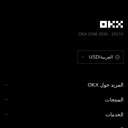
الواردة في هذا المنشور (بما في ذلك بيانات السوق والمعلومات
الإحصائية، إن وُجدت) لأغراض إعلامية عامَّة بهدف التوضيح فقط.
على الرغم من اتخاذ تدابير العناية المعقولة عند إعداد هذه البيانات
والرسوم البيانية، لا نتحمَّل أي مسؤولية أو التزام قانوني عن أي
أخطاء في الحقائق أو تلك الناتجة عن أي إغفال أو سهو فيها. تخضع
©2017 - 2026 OKX.COM
كل من محفظة OKX Web3 ومتجر الرموز غير القابلة للاستبدال
(NFT) لدى OKX لشروط خدمة منفصلة مُتاحة على
.
www.okx.com
العربية/USD
المزيد حول OKX
المنتجات
الخدمات