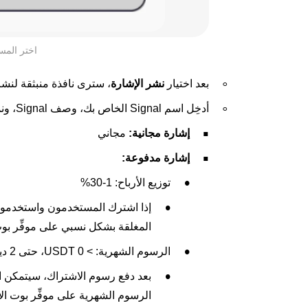
اختر المس
بعد اختيار
نشر الإشارة
، سترى نافذة منبثقة لنشر
أدخِل اسم Signal الخاص بك، وصف Signal، ونموذج الرسوم الخاص بك (مدفوع أو مجاني)
إشارة مجانية:
مجاني
إشارة مدفوعة:
توزيع الأرباح: 1-30%
إذا اشترك المستخدمون واستخدموا إ
المغلقة بشكل نسبي على موفِّر بو
الرسوم الشهرية: > 0 USDT، حتى 2 ديسمبر نقاط
الرسوم الشهرية على موفِّر بوت ا