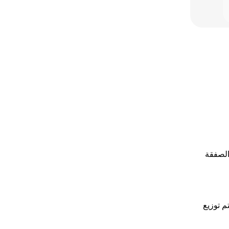
الصفقة
إشارة. كل اشتراك صالح لمدة 30 يومًا. سيتم توزيع