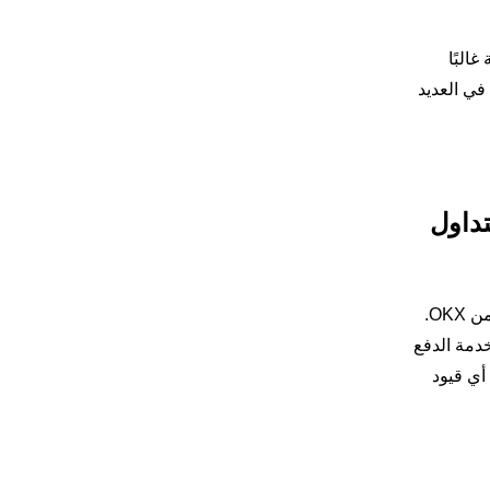
البًا
اسع في العديد
fastP على منصة التداول
ليس هناك قيود محددة على مقدار عملة USDT الذي يمكن شراؤه باستخدام fastPay على منصة التداول من نظير إلى نظير (P2P) من OKX.
مزود خدمة الدفع
أي قيود