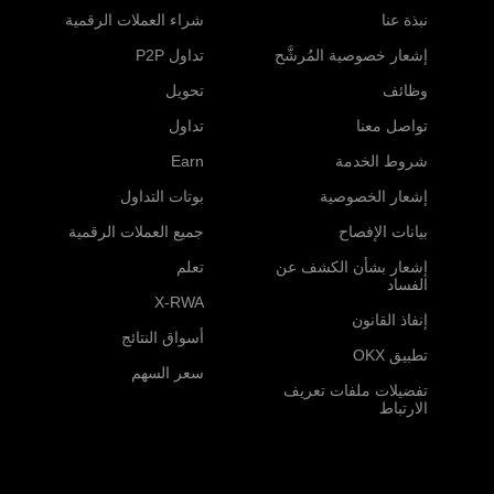
نبذة عنا
شراء العملات الرقمية
إشعار خصوصية المُرشَّح
تداول P2P
وظائف
تحويل
تواصل معنا
تداول
شروط الخدمة
Earn
إشعار الخصوصية
بوتات التداول
بيانات الإفصاح
جميع العملات الرقمية
إشعار بشأن الكشف عن
تعلم
الفساد
X-RWA
إنفاذ القانون
أسواق النتائج
تطبيق OKX
سعر السهم
تفضيلات ملفات تعريف
الارتباط