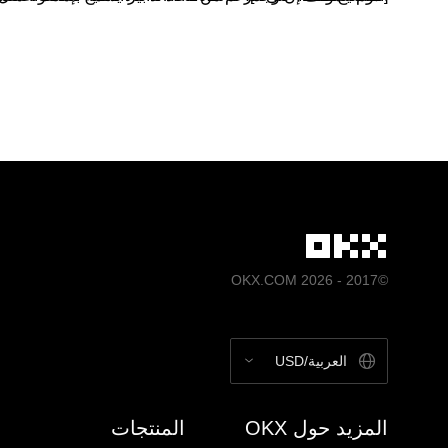
OKX لشروط خدمة منفصلة مُتاحة على
www.okx.com
.
©2017 - 2026 OKX.COM
العربية/USD
المزيد حول OKX
المنتجات