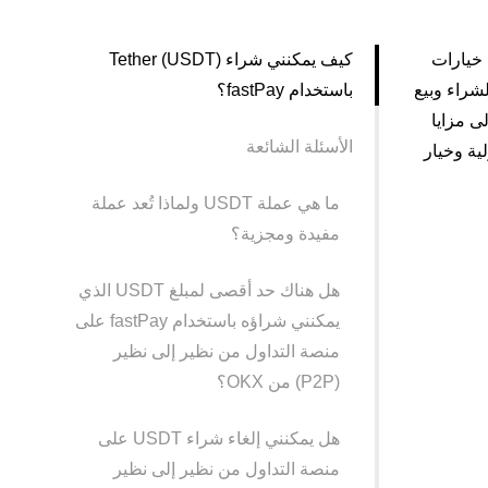
من خيارات
كيف يمكنني شراء Tether (USDT)
شراء وبيع
باستخدام fastPay؟
 إلى مزايا
الأسئلة الشائعة
ل الدفع الدولية وخيار
ما هي عملة USDT ولماذا تُعد عملة
مفيدة ومجزية؟
هل هناك حد أقصى لمبلغ USDT الذي
يمكنني شراؤه باستخدام fastPay على
منصة التداول من نظير إلى نظير
(P2P) من OKX؟
هل يمكنني إلغاء شراء USDT على
منصة التداول من نظير إلى نظير