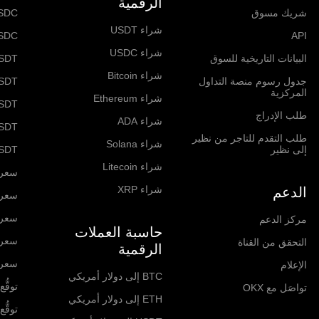
الرقمية
شريك مسوق
SDC
شراء USDT
SDC
API
شراء USDC
البيانات التاريخية للسوق
SDT
شراء Bitcoin
جدول رسوم منصة التداول
SDT
المركزية
شراء Ethereum
USDT
طلب الإدراج
شراء ADA
SDT
طلب التقدم للتاجر من نظير
شراء Solana
إلى نظير
SDT
شراء Litecoin
سعر itcoin
شراء XRP
الدعم
سعر hereum
سعر  Network
مركز الدعم
حاسبة العملات
سعر olana
التحقق من القناة
الرقمية
سعر RP
الإعلام
BTC إلى دولار أمريكي
توقُّع ا
تواصَل مع OKX
ETH إلى دولار أمريكي
توقُّع ا