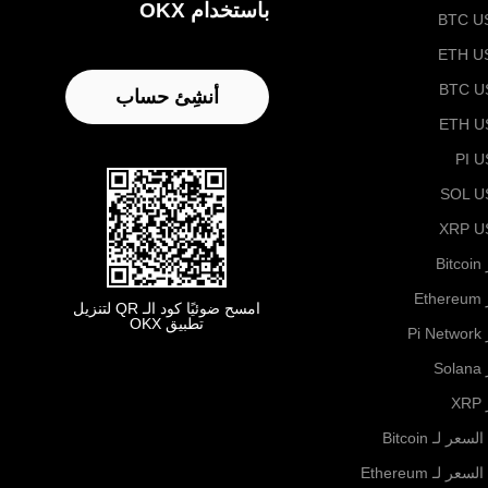
باستخدام OKX
BTC U
ETH U
BTC U
أنشِئ حساب
ETH U
PI 
SOL U
XRP U
B
Et
امسح ضوئيًا كود الـ QR لتنزيل
تطبيق OKX
Pi
S
X
لسعر لـ Bitcoin
لسعر لـ Ethereum