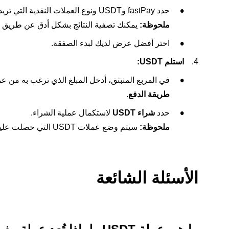
حدد fastPay وUSDT ونوع العملات النقدية التي تريدها لعرض جميع الصفقات المعروضة.
ملحوظة:
يمكنك تصفية النتائج بشكل أدق عن طريق ال
اختر أفضل عرض لديك لبدء الصفقة.
استلم USDT:
في المربع المنبثق، أدخل المبلغ الذي ترغب به من عملة USDT وطريقة الدفع التي حددتها، مع التأكد من
طريقة الدفع
.
حدد
شراء USDT
لاستكمال عملية الشراء.
ملحوظة:
سيتم وضع عملات USDT التي حصلت عليها في
الأسئلة الشائعة