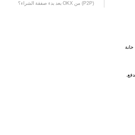
(P2P) من OKX بعد بدء صفقة الشراء؟
خانة
دفع.