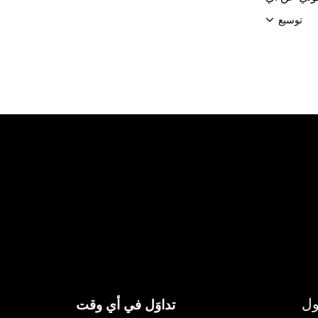
أخطاء في الحقائق أو تلك الناتجة عن أي إغفال أو سهو فيها. تخضع كل من محفظة OKX Web3 ومتجر الرموز غير القابلة للاستبدال (NFT) لدى
توسيع
ول
تداوَل في أي وقت