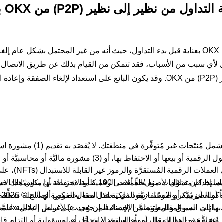
هل يمكنني إ
من المهم مراجعة وتأكيد صفقة شراء USDT الخاصة بك على OKX بعناية قبل بدء التداول، حيث أنه من غير المحتمل بشكل 
اول لأي سبب من الأسباب، فقد تتمكن من القيام بذلك عن طريق الاتصال ب
خلال نظام المراسلة الخاص بمنصة التداول من نظير إلى نظير (P2P) من OKX. وقد يكون البائع على استعداد لإلغاء الصفقة 
يُقدَّم هذا المحتوى لأغراض إعلامية بهدف التوضيح فقط، وقد يشمل مُنتَجات غير
توصية استثماريَّة، أو (2) عرضًا أو التماسًا لشراء العملات/الأصول الرقمية أو بيعها أو الاحتفاظ بها، أو (3) مشورة ما
ضريبيَّة. ينطوي الاحتفاظ بالعملات/الأصول الرقم
© 2026 OKX. تجوز إعادة نشر هذا المقال أو توزيعه كاملًا، أو استخدام مقتطفات منه بحدٍّ أقصى 100 كلمة
ا فيما إذا كان تداوُل الأصول/العملات الرقمية أو الاحتفاظ بها مناسبًا 
أو الضريبيَّة أو الاستثماريَّة الذي تتعامَل معه بخصوص أي أسئلة متعلِّ
لك بيانات السوق والمعلومات الإحصائية، إن وُجدت) لأغراض إعلامية عامَّ
ا إلى اسم المقال وتتضمَّن الإسناد المرجعي، على سبيل المثال «اسم 
عداد هذه البيانات والرسوم البيانية، لا نتحمَّل أي مسؤولية أو التزام ق