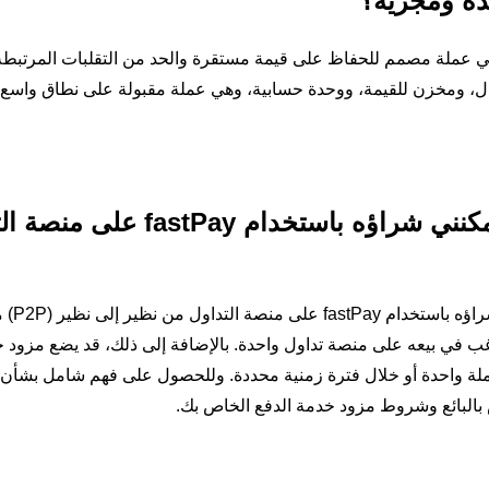
وهي عملة مصمم للحفاظ على قيمة مستقرة والحد من التقلبات المرتبطة غ
يشيع استخدام عملة USDT كوسيلة للتبادل، ومخزن للقيمة، ووحدة حسابية، وهي عملة مقبولة على نطاق و
هل هناك حد أقصى لمبلغ USDT الذي يمكنني شراؤه باستخدام ay
كون لكل بائع حد أقصى لمقدار USDT الذي يرغب في بيعه على منصة تداول واحدة. بالإضافة إلى ذلك، قد يضع 
معاملة واحدة أو خلال فترة زمنية محددة. وللحصول على فهم شامل بشأن 
بالبائع وشروط مزود خدمة الدفع الخاص بك.