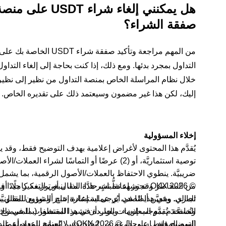
صفقة الشراء؟
التداول بمجرد بدئها. ومع ذلك، إذا كنت بحاجة إلى إلغاء التد
إليك، لكن هذا غير مضمون وسيعتمد ذلك على تقديره الخاص.
إخلاء المسؤولية
من المخاطر وقد تشهد تقلُّباتٍ حادَّة. لذا، ينبغي التفكير جيدً
المالي. وفي هذا الصدد، يُرجى استشارة خبير الشؤون القانونيَّة 
الخاصَّة. تُقدَّم المعلومات الواردة في هذا المنشور (بما في ذ
وتُستخدَم بموجب إذن». ويجب أن تشير المقتطفات المسموح به
[اسم المؤلف إن وجد]، © 2026 OKX». لا يُسمَح بإعداد أعمال مُشتقَّة من هذا المقال أو بأي استخدامات أخرى له.
التوضيح فقط. على الرغم من اتخاذ تدابير العناية المعقولة عند إ