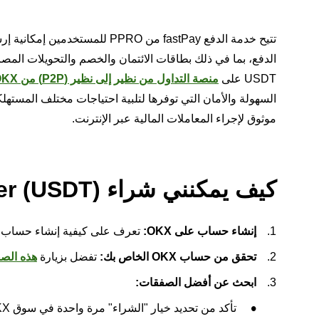
تتيح خدمة الدفع fastPay من RO
الدفع، بما في ذلك بطاقات الائتمان والخصم والتحويلات المص
USDT على
منصة التداول من نظير إلى نظير (P2P) من OKX
موثوق لإجراء المعاملات المالية عبر الإنترنت.
كيف يمكنني شراء Tether (USDT) باستخدام fastPay؟
إنشاء حساب على OKX:
تعرف على كيفية إنشاء حساب
تحقق من حساب OKX الخاص بك:
تفضل بزيارة
هذه الص
ابحث عن أفضل الصفقات:
تأكد من تحديد خيار "الشراء" مرة واحدة في سوق OKX للتداول من نظير إلى نظير (P2P).