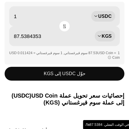
USDC
KGS
‏‏1 USD Coin = ‎‏‎87.53‏ سوم قيرغستاني‏, ‎‏1 سوم قيرغستاني = ‎‏‎0.011424‏ USD
Coin‏‏
حوِّل USDC إلى KGS
إحصائيات سعر تحويل عملة ‏USD Coin(‏USDC)
إلى عملة ‏سوم قيرغستاني (‏KGS)
وقت الفعلي: ‏‎‏‎87.5384‏‏Лв‏