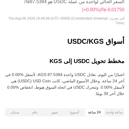
السعر الحالي لواحدة من عملة USDC هو ‏‎‏‎87.5384‏‏Лв‏
(‏‎+0.00‎%‎‏)
آخر تحديث:
Thu Aug 06 2026 16:46:56 (UTC+0000) (Coordinated Universal
Time)
أسواق USDC/KGS
مخطط تحويل USDC إلى KGS
اعتبارًا من اليوم، تعادل USDC واحدة ‏‎‏‎87.5384‏‏ KGS‏، لأسفل‏ ‏‎0.00‎%‎‏ في
آخر 24 ساعة. وخلال الأسبوع الماضي، كانت USD Coin‏ (USDC) هي
خلال آخر 30 يومًا.
ساعة واحدة
24 ساعة
أسبوع
شهر
عام
سنتان