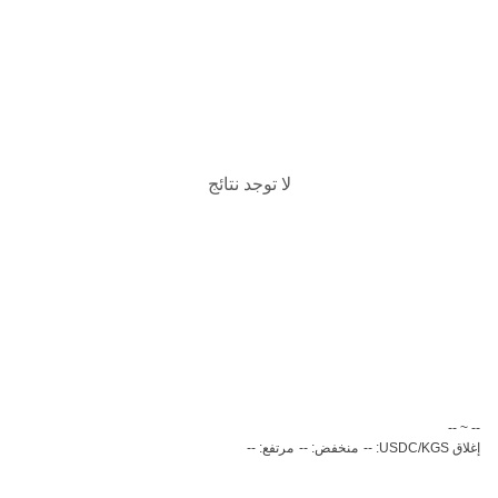
لا توجد نتائج
‏-- ~ ‎--‏
إغلاق USDC/KGS: --
منخفض: --
مرتفع: --