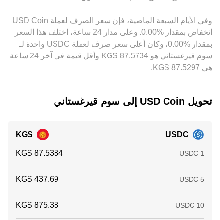
حيث يكون أعلى سعراً، ما يضغط الفروقات نحو التلاشي، لكنه ليس
آلياً ولا فورياً؛ قيود السحب، الرسوم، ومخاطر التنفيذ قد تُبقي
وفي الأيام السبعة الماضية، فإن سعر الصرف لعملة ‏USD Coin
فروقات بين المنصات لفترات متفاوتة.
‏انخفاض بمقدار ‏‏‎0.00‎%‎‏. وعلى مدار 24 ساعة، اختلف هذا السعر
بمقدار ‏‎0.00‎%‎‏، وكان أعلى سعر صرف لعملة USDC واحدة لـ
سوم قيرغستاني هو ‏‎87.5734‏‏ KGS وأقل قيمة في آخر 24 ساعة
هي ‏‎87.5297‏‏ KGS.
تحويل ‏USD Coin إلى ‏سوم قيرغستاني
KGS
USDC