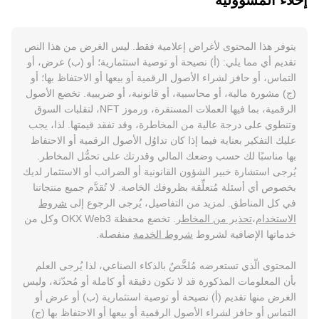
إخلاء المسؤولية
يتوفر هذا المحتوى لأغراض إعلامية فقط. ليس الغرض من هذا النص
تقديم أي مما يلي: (أ) نصيحة أو توصية استثمارية؛ أو (ب) عرض، أو
التماس، أو حافز لشراء الأصول الرقمية أو بيعها أو الاحتفاظ بها؛ أو
(ج) مشورة مالية، أو محاسبية، أو قانونية، أو ضريبية. تخضع الأصول
الرقمية، بما فيها العملات المستقرة، ورموز NFT، لتقلبات السوق
وتنطوي على درجة عالية من المخاطرة، وقد تفقد قيمتها. لذا، يجب
عليك التفكير بعناية فيما إذا كان تداوُل الأصول الرقمية أو الاحتفاظ
بها مناسبًا لك حسب وضعك المالي وقدرتك على تحمُّل المخاطر.
يُرجى استشارة خبير الشؤون القانونية أو الضرائب أو الاستثمار لديك
بخصوص أي أسئلة مُتعلِّقة بظروفك الخاصة. لا تُقدَّم جميع منتجاتنا
في كل المناطق. لمزيد من التفاصيل، يُرجى الرجوع إلى
شروط
الاستخدام
،
تحذير من المخاطر
. تخضع محفظة OKX Web3 وكل من
خدماتها الإضافية لشروط
شروط الخدمة
منفصلة.
المحتوى الّذي تستعرضه مُلخَّصٌ بالذكاء الصناعي، لذا يُرجى العلم
بأن المعلومات المذكورة قد لا تكون دقيقة أو كاملة أو مُحدّثة، وليس
الغرض منها تقديم (أ) نصيحة أو توصية استثمارية (ب) أو عرض أو
التماس أو حافز لشراء الأصول الرقمية أو بيعها أو الاحتفاظ بها (ج)