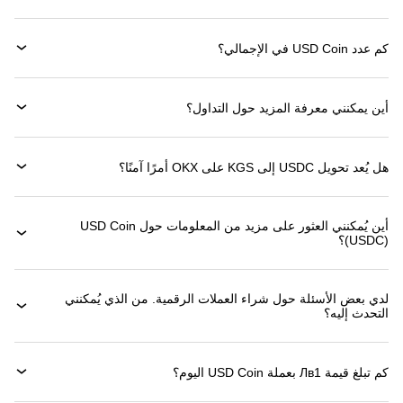
كم عدد USD Coin في الإجمالي؟
أين يمكنني معرفة المزيد حول التداول؟
هل يُعد تحويل USDC إلى KGS على OKX أمرًا آمنًا؟
أين يُمكنني العثور على مزيد من المعلومات حول ‏USD Coin
(‏USDC)؟
لدي بعض الأسئلة حول شراء العملات الرقمية. من الذي يُمكنني
التحدث إليه؟
كم تبلغ قيمة 1‏Лв بعملة ‏USD Coin اليوم؟