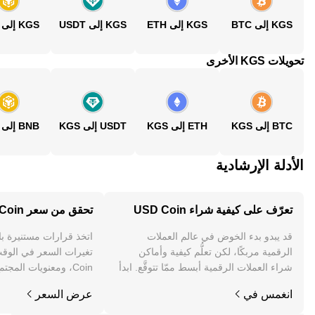
KGS إلى BTC
KGS إلى ETH
KGS إلى USDT
KGS إلى BNB
تحويلات KGS الأخرى
BTC إلى KGS
ETH إلى KGS
USDT إلى KGS
BNB إلى KGS
الأدلة الإرشادية
تعرّف على كيفية شراء USD Coin
تحقق من سعر USD Coin
قد يبدو بدء الخوض في عالم العملات
اتخذ قرارات مستنيرة ب
الرقمية مربكًا، لكن تعلُّم كيفية وأماكن
شراء العملات الرقمية أبسط ممّا تتوقَّع. ابدأ
Coin، ومعنويات المجتمع والأخبار والمزيد.
رحلتك على تطبيق OKX للجوال، أو هنا على
انغمس في
عرض السعر
الويب.