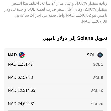
‏زيادة بمقدار ‏‏‎4.00‎%‎‏. وعلى مدار 24 ساعة، اختلف هذا السعر
المنصات، ومخاطر التنفيذ، لذلك قد تبقى فروق طفيفة قائمة بين
تضيف تقلبات قصيرة الأجل فوق هذه المحركات الهيكلية.
الأسواق.
بمقدار ‏‎2.00‎%‎‏، وكان أعلى سعر صرف لعملة SOL واحدة لـ دولار
ناميبي هو ‏‎1,240.02‏‏ NAD وأقل قيمة في آخر 24 ساعة هي
تحويل ‏Solana إلى ‏دولار ناميبي
NAD
SOL