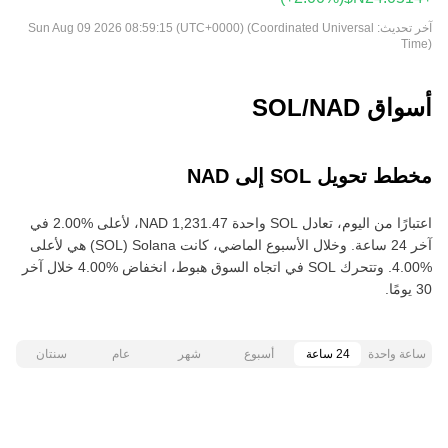
آخر تحديث:
Sun Aug 09 2026 08:59:15 (UTC+0000) (Coordinated Universal
Time)
أسواق SOL/NAD
مخطط تحويل SOL إلى NAD
اعتبارًا من اليوم، تعادل SOL واحدة ‏‎‏‎1,231.47‏‏ NAD‏، لأعلى‏ ‏‎2.00‎%‎‏ في
آخر 24 ساعة. وخلال الأسبوع الماضي، كانت Solana‏ (SOL) هي لأعلى‏
‏‎4.00‎%‎‏. وتتحرك SOL في اتجاه السوق هبوط‏، انخفاض‏ ‏‎4.00‎%‎‏ خلال آخر
30 يومًا.
ساعة واحدة
24 ساعة
أسبوع
شهر
عام
سنتان