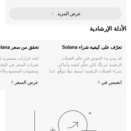
جذب المتداولين في عالم التمويل ا
عرض المزيد
الأدلة الإرشادية
تعرّف على كيفية شراء Solana
تحقق من سعر Solana
قد يبدو بدء الخوض في عالم العملات
اتخذ قرارات مستنيرة ب
الرقمية مربكًا، لكن تعلُّم كيفية وأماكن
شراء العملات الرقمية أبسط ممّا تتوقَّع. ابدأ
ومعنويات المجتمع والأخب
رحلتك على تطبيق OKX للجوال، أو هنا على
انغمس في
عرض السعر
الويب.