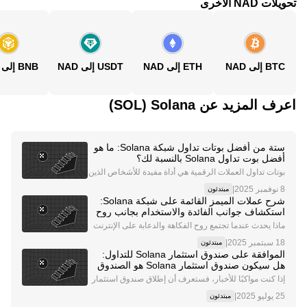
تحويلات NAD الأخرى
BTC إلى NAD
ETH إلى NAD
USDT إلى NAD
BNB إلى NAD
اعرف المزيد عن‏ Solana (‏SOL)
ستة من أفضل بوتات تداول شبكة Solana: ما هو
أفضل بوت تداول Solana بالنسبة لك؟
بوتات تداول العملات الرقمية هي أداة مفيدة للأشخاص الذين
يرغبون في تحقيق المزيد من الراحة وأتمتة أنشطة التداول ال
|
مبتدئون
خاصة بهم. إذ تتيح لك هذه التقنية برمجة استراتيجية التداول ا
شرح عملات الميمز القائمة على شبكة Solana:
لخاصة بك وترك البوتات لتتولى
استكشاف جوانب الفائدة والاستخدام بجانب روح
الدعابة والمرح في هذه العملات
ماذا يحدث عندما تجتمع روح الفكاهة والدعابة على الإنترنت
مع تكنولوجيا البلوكشين؟ الجواب، النتيجة هي عملات الميم
|
مبتدئون
ز، تلك الأصول الرقمية القوية التي غالبًا ما تجتذب اهتمامًا ج
الموافقة على صندوق استثمار Solana للتداول:
ديًا بسبب تقلب أسعارها. واليوم
هل سيكون صندوق استثمار Solana هو الصندوق
التالي مع إطلاق صندوق SOL للتداول الفوري؟
إذا كنت مواكبًا للأخبار، فستعرف أن إطلاق صندوق استثمار
Bitcoin للتداول الفوري كان حدثًا كبيرًا هزّ عالم العملات الر
|
مبتدئون
قمية. فقد نجحت الموافقة الرسمية على إنشاء الصندوق في