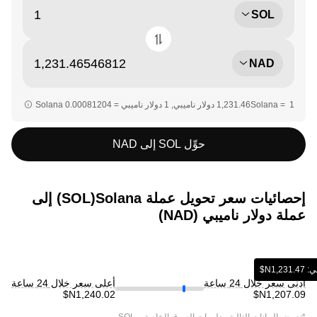
SOL
NAD
حوِّل SOL إلى NAD
إحصائيات سعر تحويل عملة ‏Solana(‏SOL) إلى
عملة ‏دولار ناميبي (‏NAD)
‏‏N$‏
أدنى سعر خلال 24 ساعة
أعلى سعر خلال 24 ساعة