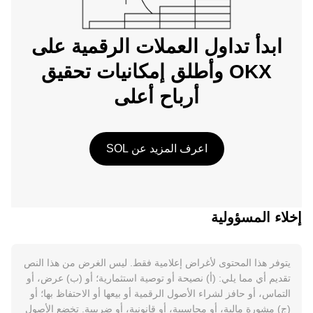
ابدأ تداول العملات الرقمية على
OKX وأطلق إمكانيات تحقيق
أرباح أعلى
اعرف المزيد عن SOL
إخلاء المسؤولية
يتوفر هذا المحتوى لأغراض إعلامية فقط. ليس الغرض من هذا النص
تقديم أي مما يلي: (أ) نصيحة أو توصية استثمارية؛ أو (ب) عرض، أو
التماس، أو حافز لشراء الأصول الرقمية أو بيعها أو الاحتفاظ بها؛ أو
(ج) مشورة مالية، أو محاسبية، أو قانونية، أو ضريبية. تخضع الأصول