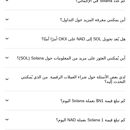
كم عدد Solana في الإجمالي؟
أين يمكنني معرفة المزيد حول التداول؟
هل يُعد تحويل SOL إلى NAD على OKX أمرًا آمنًا؟
أين يُمكنني العثور على مزيد من المعلومات حول ‏Solana (‏SOL)؟
لدي بعض الأسئلة حول شراء العملات الرقمية. من الذي يُمكنني
التحدث إليه؟
كم تبلغ قيمة 1‏N$ بعملة ‏Solana اليوم؟
كم تبلغ قيمة 1 ‏Solana بعملة ‏NAD اليوم؟