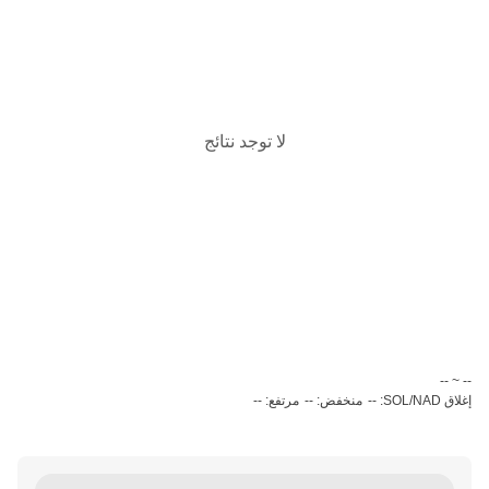
لا توجد نتائج
‏-- ~ ‎--‏
إغلاق SOL/NAD: --
منخفض: --
مرتفع: --