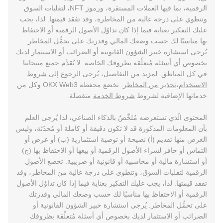
الرقمية، بما فيها العملات المستقرة، ورموز NFT، لتقلبات السوق
وتنطوي على درجة عالية من المخاطرة، وقد تفقد قيمتها. لذا، يجب
عليك التفكير بعناية فيما إذا كان تداوُل الأصول الرقمية أو الاحتفاظ
بها مناسبًا لك حسب وضعك المالي وقدرتك على تحمُّل المخاطر.
يُرجى استشارة خبير الشؤون القانونية أو الضرائب أو الاستثمار لديك
بخصوص أي أسئلة مُتعلِّقة بظروفك الخاصة. لا تُقدَّم جميع منتجاتنا
في كل المناطق. لمزيد من التفاصيل، يُرجى الرجوع إلى
شروط
الاستخدام
،
تحذير من المخاطر
. تخضع محفظة OKX Web3 وكل من
خدماتها الإضافية لشروط
شروط الخدمة
منفصلة.
المحتوى الّذي تستعرضه مُلخَّصٌ بالذكاء الصناعي، لذا يُرجى العلم
بأن المعلومات المذكورة قد لا تكون دقيقة أو كاملة أو مُحدّثة، وليس
الغرض منها تقديم (أ) نصيحة أو توصية استثمارية (ب) أو عرض أو
التماس أو حافز لشراء الأصول الرقمية أو بيعها أو الاحتفاظ بها (ج)
أو استشارة مالية أو محاسبية أو قانونية أو ضريبية. تخضع الأصول
الرقمية لتقلبات السوق، وتنطوي على درجة عالية من المخاطر، وقد
تفقد قيمتها. لذا، يجب عليك التفكير بعناية فيما إذا كان تداوُل الأصول
الرقمية أو الاحتفاظ بها مناسبًا لك حسب وضعك المالي وقدرتك
على تحمُّل المخاطر. يُرجى استشارة خبير الشؤون القانونية أو
الضرائب أو الاستثمار لديك بخصوص أي أسئلة مُتعلِّقة بظروفك