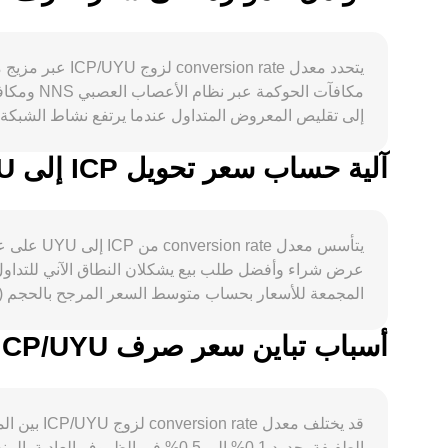
آلية حساب سعر تحويل ICP إلى UYU
في تقييم ICP مقوماً بالـ UYU. 
يتأسس مع
عرض شراء وأفضل طلب بيع يشكلان النطاق الآني للتداول،
تزيد من التقلبات قصيرة الأجل وتنعكس مباشرة على معدل conversion rate لزوج P/UYU
أسباب تباين سعر صرف ICP/UYU بين المنصات المختلفة
conversion rate لزوج ICP/UYU في أي لحظة.
قد يختلف 