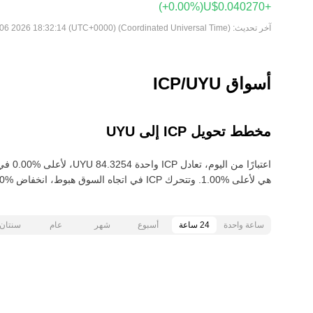
(‏‎+0.00‎%‎‏)
آخر تحديث:
Thu Aug 06 2026 18:32:14 (UTC+0000) (Coordinated Universal Time)
أسواق ICP/UYU
مخطط تحويل ICP إلى UYU
هي لأعلى‏ ‏‎1.00‎%‎‏. وتتحرك ICP في اتجاه السوق هبوط‏، انخفاض‏ ‏‎5.00‎%‎‏ خلال آخر 30 يومًا.
ساعة واحدة
24 ساعة
أسبوع
شهر
عام
سنتان