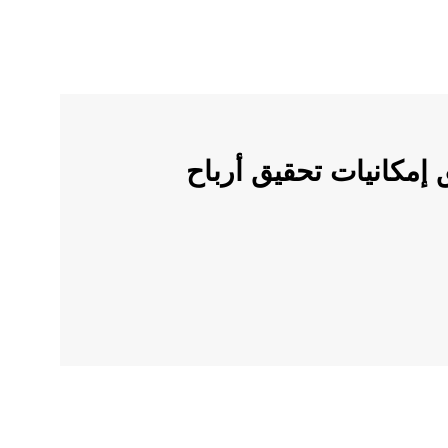
ملات الرقمية على OKX وأطلق إمكانيات تحقيق أرباح