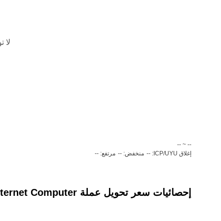
لا ت
‏-- ~ ‎--‏
إغلاق ICP/UYU: --
منخفض: --
مرتفع: --
إحصائيات سعر تحويل عملة ‏Internet Computer(‏ICP) إلى عملة ‏بيزو اوروغواي (‏UYU)