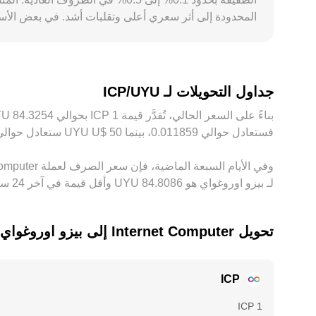
تماماً بسبب تكاليف التحويل، اختلاف سرعات التسوية، وحد
جداول التحويلات لـ ICP/UYU
فستعادل حوالي ‏‏‎0.011859‏، بينما 50 ‏$U ‏UYU ستعادل حوالي ‏‏‎0.59294‏. توفر هذه الأرقام مؤشرًا لسعر الصرف بين ‏UYU و‏ICP، وقد يختلف المبلغ الدقيق حسب تقلُّبات السوق.
لـ بيزو اوروغواي هو ‏‎84.8086‏‏ UYU وأقل قيمة في آخر 24 ساعة هي ‏‎83.3992‏‏ UYU.
تحويل ‏Internet Computer إلى ‏بيزو اوروغواي
ICP