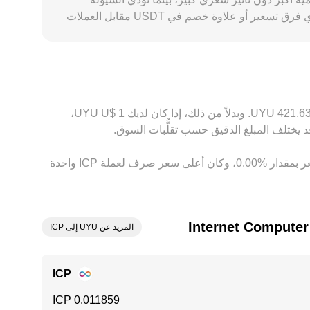
المحدودة إلى أثر سعري أعلى وتقلبات أشد. في بعض الأسواق، يُسعَّر ICP أساساً مقابل USDT ثم يُحوَّل إلى UYU، ما يعني أن أي فرق تسعير أو علاوة خصم في USDT مقابل العملات
المحلية ينعكس ضمنياً في سعر ICP/UYU المعروض. قد تظهر أيضاً فروقات جغرافية وتنظيمية — مثل اختلاف تكاليف الإيداع والسحب بالـ UYU، أو سياسات اعرف عميلك، أو تفضيلات
اوات محلية. تعمل المراجحة عبر شراء ICP من المنصات الأرخص وبيعه على الأغلى على تقليص هذه الفوارق، لكنها لا تلغيها
بناءً على السعر الحالي، تُقدَّر قيمة 1 ‏ICP بحوالي ‏‏‎84.3254‏ ‏UYU. وهذا يعني أن الحصول على 5 ‏Internet Computer سيعادل حوالي ‏‏‎421.63‏ ‏UYU. وبدلاً من ذلك، إذا كان لديك 1 ‏$U ‏UYU،
وفي الأيام السبعة الماضية، فإن سعر الصرف لعملة ‏Internet Computer ‏زيادة بمقدار ‏‏‎1.00‎%‎‏. وعلى مدار 24 ساعة، اختلف هذا السعر بمقدار ‏‎0.00‎%‎‏، وكان أعلى سعر صرف لعملة ICP واحدة
المزيد عن UYU إلى ICP
ICP