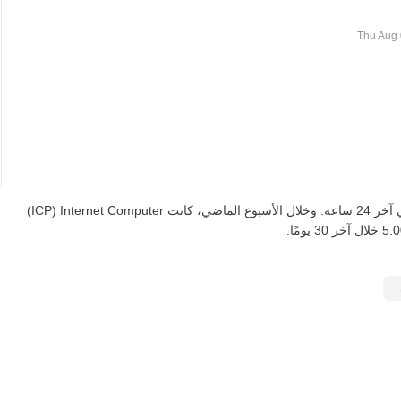
اعتبارًا من اليوم، تعادل ICP واحدة ‏‎‏‎84.3254‏‏ UYU‏، لأعلى‏ ‏‎0.00‎%‎‏ في آخر 24 ساعة. وخلال الأسبوع الماضي، كانت Internet Computer‏ (ICP)