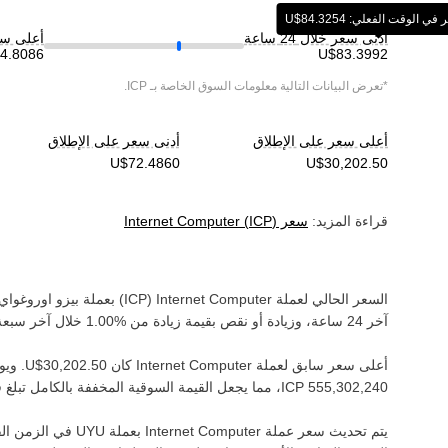
 الوقت الفعلي: ‏‎‏‎84.3254‏‏$U‏
أدنى سعر خلال 24 ساعة
أعلى سعر خ
*تعرض البيانات التالية معلومات السوق الخاصة بـ
ICP
.
أعلى سعر على الإطلاق
أدنى سعر على الإطلاق
قراءة المزيد:
سعر
)
ICP
(
Internet Computer
السعر الحالي لعملة ‏
Internet Computer
(‏
ICP
) بعملة ‏
بيزو اوروغواي
آخر 24 ساعة، وزيادة أو نقص بقيمة ‏
زيادة
من ‏
خلال آخر سبعة 
أعلى سعر سابق لعملة ‏
Internet Computer
كان ‏
. ويوج
، مما يجعل القيمة السوقية المخففة بالكامل تبلغ قي
يتم تحديث سعر عملة ‏
Internet Computer
بعملة ‏
UYU
في الزمن الفع