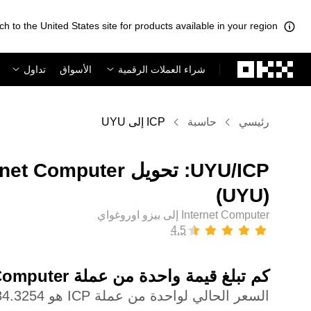
ch to the United States site for products available in your region.
لتخطي إلى المحتوى الأساسي
شراء العملات الرقمية
الأسواق
تداول
رئيسي
حاسبة
ICP إلى UYU
(‏UYU)
Internet Computer إلى بيزو اوروغواي
كم تبلغ قيمة واحدة من عملة ‏Internet Computer بعملة ‏بيزو اوروغواي؟
السعر الحالي لواحدة من عملة ICP هو ‏‎‏‎84.3254‏‏$U‏