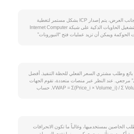
يتحدد معدل conversion rate لزوج ICP/UYU عبر مزيج من محددات العرض والطلب الخاصة بـ ICP وعوامل سوق أوسع. على جانب العرض، يتم إصدار ICP بشكل مستمر لتغطية
مكافآت الحوكمة عبر نظام الأعصاب العصبي NNS ومكافآت مزودي العقد، بينما يؤدي حرق ICP لتحويله إلى “Cycles” اللازمة لتشغيل الحاويات الذكية على شبكة Internet Computer
” في ICP، لكن نسب المكافآت تتغير وفق سياسات الحوكمة ويمكن أن تزيد عمليات فتح “النيورونات”
طويلة الأجل أو تسريع فترات الذوبان من احتمالات المعروض القابل للبيع. على جانب الطلب، يرتفع الاهتمام بـ ICP عندما يتوسع استخدام التطبيقات اللامركزية على Internet Computer،
وعند زيادة استهلاك “Cycles” للحوسبة، أو في فترات إطلاق مشاريع SNS، أو مع تبني ميزات السلسلة الرئيسية مثل التكامل المباشر مع بيتكوين عبر Chain Key وظهور أصول مثل
ckBTC التي تعزز نشاط النظام. من الناحية الكلية، يتحرك ICP غالباً باتجاه بيتكوين في الأجل القصير، بينما تؤثر قوة البيزو الأوروغوياني UYU، وأسعار الفائدة، وشهية المخاطرة العالمية
لتداول، أو توجيهات استضافة العقد والمكافآت في الولايات
ى — قد تُحدث تحركات مفاجئة في ICP، في حين يمكن أن تؤثر ضوابط القنوات المحلية لإيداع/سحب الـ UYU في فروقات التسعير محلياً. تقنياً، تلعب ديناميكيات
خر تطابق بين عرض بائع وطلب مشتري السعر الفعلي للحظة التنفيذ. أفضل
ارات ICP، وتدفقات الحيتان على السلسلة (مثل فك قفل نيورونات كبيرة أو تحويلات نحو البورصات) يمكن أن
” مرجعي. عند النظر عبر منصات متعددة، تقوم الجهات
المجمعة للأسعار بحساب متوسط السعر المرجح بالحجم (VWAP) لإعطاء وزن أكبر للمنصات الأعلى سيولة، وفق الصيغة: VWAP = Σ(Price_i × Volume_i) / Σ Volume_i. حساب
التحويل بسيط بعد معرفة المعدل: قيمة الـ UYU = كمية ICP × المعدل، وبالعكس كمية ICP = قيمة الـ UYU ÷ المعدل. بالإضافة إلى ذلك، يتمتع ICP بسيولة ملحوظة على منصات
مقايضات لامركزية على Internet Computer مثل AMMs، حيث يحكم منحنى الصانع الآلي للسوق العلاقة بين الأصول وفق x × y = k، ويكون السعر اللحظي تقريباً مساوياً لـ y/x داخل
المجمع، ثم يُنقل هذا التسعير إلى الأسواق المركزية عبر المراجحة. هذه الطبقات — آخر صفقة منفذة، دفتر الأوامر والسبريد، متوسط VWAP، وآليات AMM — تتفاعل معاً لتحديد معدل
يعكس العرض والطلب الخاصين بمستخدميها، وغالباً ما تكون الانحرافات
السيولة العميقة في عقود ICP والسبوت تحتمل صدمات حجمية أكبر دون تأثير سعري كبير، بينما تؤدي السيولة