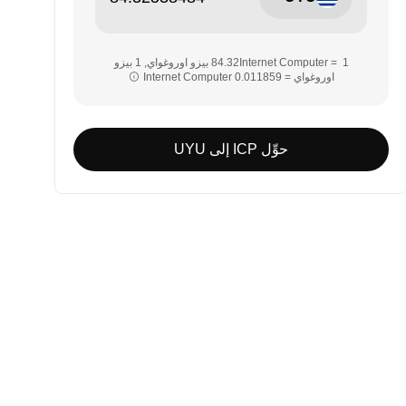
‏‏1 Internet Computer = ‎‏‎84.32‏ بيزو اوروغواي‏, ‎‏1 بيزو
اوروغواي = ‎‏‎0.011859‏ Internet Computer‏‏
حوِّل ICP إلى UYU