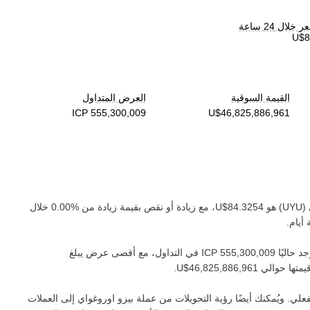
لال 24 ساعة
القيمة السوقية
العرض المتداول
(‏
UYU
) هو ‏
، مع زيادة أو نقص بقيمة ‏
زيادة
من ‏
خلال
أيام.
د حاليًا ‏
في التداول، مع أقصى عرض يبلغ
متها حوالي ‏
.
لي. ويُمكنك أيضًا رؤية التحويلات من عملة ‏
بيزو اوروغواي
إلى العملات