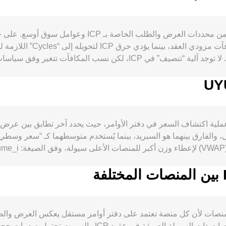
إلى تقليص المعروض المتداول عندما يرتفع نشاط الشبكة. لا توجد آلية “تنصيف
كما أن المستجدات التنظيمية — مثل سياسات تصنيف الأصول الرقمية، قواعد الطرح وا
القضائية الكبر
دل conversion rate من ICP إلى UYU على عملية اكتشاف السعر في دفتر الأوامر، حيث يحدد آ
المشتقات دوراً مهماً: معدلات التمويل في عقود ICP الدائمة، تواريخ انتهاء خي
 والفارق بينهما هو السبريد، بينما يُستخدم متوسطهما كـ “سعر وسطي
IC.
معدل conversion rate لزوج ICP/UYU بين المنصات لأن كل منصة تعتمد على دفتر أوامر مستقل 
الطفيفة بحدود 0.1% إلى 0.5% في الظروف العادية. المنصات ذات 