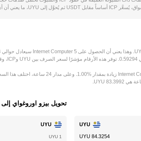
المستثمرين المحليين تجاه أصول مثل ICP — فتؤدي إلى عل
ود السيولة، ما يبقي بعض الاختلافات قائمة عبر البورصات.
تحويل ‏بيزو اوروغواي إلى ‏Internet Computer
UYU
UYU