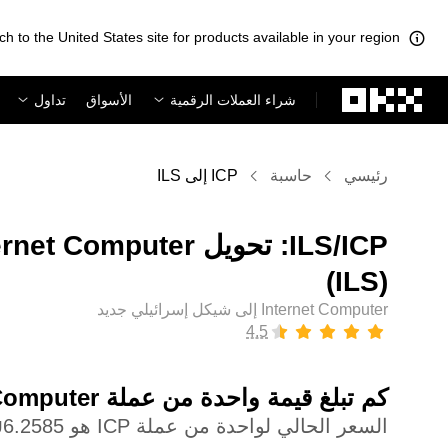
ch to the United States site for products available in your region.
لتخطي إلى المحتوى الأساسي
شراء العملات الرقمية
الأسواق
تداول
رئيسي
حاسبة
ICP إلى ILS
(‏ILS)
Internet Computer إلى شيكل إسرائيلي جديد
كم تبلغ قيمة واحدة من عملة ‏Internet Computer بعملة ‏شيكل إسرائيلي جديد؟
السعر الحالي لواحدة من عملة ICP هو ‏‎‏‎6.2585‏‏₪‏