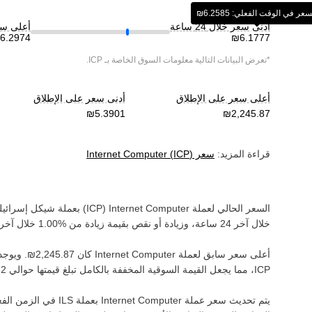
عر في الوقت الفعلي: ‏‎‏‎6.2585‏‏₪‏
أدنى سعر خلال 24 ساعة
أعلى سعر خ
*تعرض البيانات التالية معلومات السوق الخاصة بـ
ICP
.
أعلى سعر على الإطلاق
أدنى سعر على الإطلاق
قراءة المزيد:
سعر
)
ICP
(
Internet Computer
السعر الحالي لعملة ‏
Internet Computer
(‏
ICP
) بعملة ‏
شيكل إسرائيل
خلال آخر 24 ساعة، وزيادة أو نقص بقيمة ‏
زيادة
من ‏
خلال آخر 
أعلى سعر سابق لعملة ‏
Internet Computer
كان ‏
. ويوجد ح
ICP‏
، مما يجعل القيمة السوقية المخففة بالكامل تبلغ قيمتها حوالي ‏
يتم تحديث سعر عملة ‏
Internet Computer
بعملة ‏
ILS
في الزمن الفعل