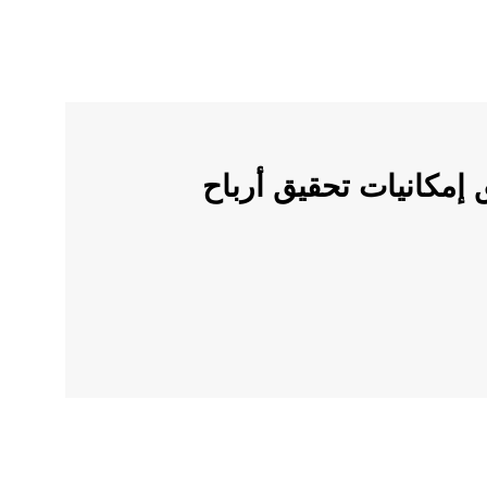
ملات الرقمية على OKX وأطلق إمكانيات تحقيق أرباح