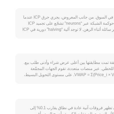
يتحدد مسار ICP/ILS عبر مجموعة عوامل متداخلة مرتبطة بأساسيات شبكة Internet Computer والسياق الكلي والسلوك الفني في السوق. من جانب المعروض، يجري حرق ICP عندما
يُحوَّل إلى “cycles” لدفع تكاليف تنفيذ العقود الذكية على الشبكة، ما يقلل المعروض المتداول عند ارتفاع الاستخدام. في المقابل، حوكمة الشبكة عبر “neurons” تشجّع على تجميد ICP
لفترات طويلة لقاء مكافآت، ما يخفف ضغط البيع لكنه يزيد الإصدار عبر المكافآت بمرور الوقت، مع بقاء جزء كبير من الرموز غير سائلة أثناء الرهن. لا توجد آلية “halving” دورية في ICP
مثل بيتكوين، لكن جداول الحوافز لمزوّدي العقد والمكافآت قد تؤثر على وتيرة الإصدار الصافي. على جانب الطلب، نشاط منظومة Internet Computer هو المحرك الأساسي: ازدياد عدد
“canisters”، نمو بروتوكولات DeFi على ICPSwap وSonic، وإطلاقات SNS، إضافةً إلى استخدام ميزات مثل التكامل مع بيتكوين وإيثريوم عبر chain‑key (مثل ckBTC وckETH)، كلها
 من الناحية الكلية، يتأثر ICP عادةً باتجاه بيتكوين في الأجل القصير، حيث يدفع الزخم العام للسوق واسع المخاطر
الأسعار صعوداً أو هبوطاً. قوة أو ضعف الشيكل الإسرائيلي تؤثر مباشرة على ICP/ILS: عند ثبات سعر ICP بالدولار، يؤدي شيكل أقوى إلى انخفاض قيمة ICP مقاسة بالشيكل والعكس
ُحدث التطورات الخاصة بتصنيف الأصول الرقمية أو
عر عند آخر صفقة تمت مطابقتها بين أعلى عرض شراء وأدنى طلب بيع.
توجيهات هيئات مثل سلطة الأوراق المالية الإسرائيلية، ومتطلبات الامتثال وممرات الإيداع والسحب بالشيكل، أثراً على سهولة الوصول إلى ICP محلياً، بينما يمكن لقرارات دولية حول
اللحظي. عبر منصات متعددة، تقوم الجهات المجمِّعة
. فنياً، تؤثر معدلات التمويل في عقود ICP الدائمة، وفروقات الأساس بين السوق الفوري والمشتقات، ومواعيد إغلاق الخيارات
بحساب متوسط السعر المرجح بالحجم (VWAP) لإعطاء وزن أكبر للمنصات الأعلى تداولاً، وفق الصيغة: VWAP = Σ(Price_i × Volume_i) / Σ Volume_i. على مستوى التحويل البسيط،
حيثما توفرت، على التقلبات القصيرة الأجل. كذلك تؤدي تدفقات “الحيتان” بين المحافظ والبورصات، وسيولة دفاتر الأوامر في منصات محددة، وتجزؤ السيولة بين البورصات وDEXs على
يمكن حساب القيمة بالشيكل وفق المعادلة: قيمة ILS = كمية ICP × conversion rate، كما يمكن عكسها: كمية ICP = قيمة ILS / conversion rate. أما في البورصات اللامركزية حيث
ولة ملحوظة، فتحدد صانعات السوق الآلية السعر وفق معادلة حاصل الضرب الثابت x × y = k، حيث يمثل x وy احتياطيي الزوج في مجمع السيولة، ويكون السعر اللحظي
تقريباً مساوياً لـ y/x عند تجاهل الرسوم، ومع تزايد حجم الصفقة يتغير التوازن داخل المجمع ما يؤدي إلى تأثير سعري. كل هذه الآليات—من آخر صفقة في دفتر الأوامر إلى VWAP
يختلف ICP/ILS بين البورصات لأن كل منصة تعتمد على دفتر أوامر مستقل يعكس تدفق المشترين والبائعين لديها، لذلك يمكن أن تظهر فروقات آنية عادة في نطاق يقارب 0.1% إلى
ض الأثر السعري للصفقات الكبيرة وأصبح السعر أقرب