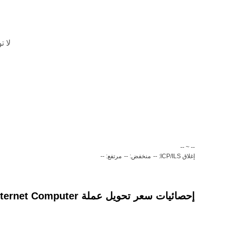
لا ت
‏-- ~ ‎--‏
إغلاق ICP/ILS: --
منخفض: --
مرتفع: --
إحصائيات سعر تحويل عملة ‏Internet Computer(‏ICP) إلى عملة ‏شيكل إسرائيلي جديد (‏ILS)