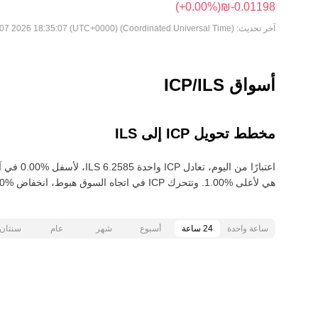
(‏‎+0.00‎%‎‏)
آخر تحديث:
Fri Aug 07 2026 18:35:07 (UTC+0000) (Coordinated Universal Time)
أسواق ICP/ILS
مخطط تحويل ICP إلى ILS
هي لأعلى‏ ‏‎1.00‎%‎‏. وتتحرك ICP في اتجاه السوق هبوط‏، انخفاض‏ ‏‎5.00‎%‎‏ خلال آخر 30 يومًا.
ساعة واحدة
24 ساعة
أسبوع
شهر
عام
سنتان