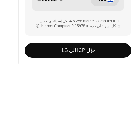
‏‏1 Internet Computer = ‎‏‎6.258‏ شيكل إسرائيلي جديد‏, ‎‏1
شيكل إسرائيلي جديد = ‎‏‎0.15978‏ Internet Computer‏‏
حوِّل ICP إلى ILS