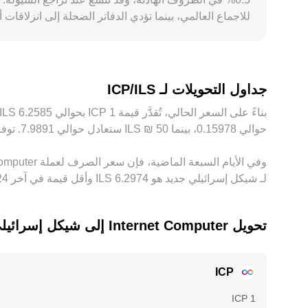
هذه الفروقات، ما يساهم في تقارب الأسعار، لكنه ليس مثالياً بس
جداول التحويلات لـ ICP/ILS
حوالي ‏‏‎0.15978‏، بينما 50 ‏₪ ‏ILS ستعادل حوالي ‏‏‎7.9891‏. توفر هذه الأرقام مؤشرًا لسعر الصرف بين ‏ILS و‏ICP، وقد يختلف المبلغ الدقيق حسب تقلُّبات السوق.
لـ شيكل إسرائيلي جديد هو ‏‎6.2974‏‏ ILS وأقل قيمة في آخر 24 ساعة هي ‏‎6.1777‏‏ ILS.
تحويل ‏Internet Computer إلى ‏شيكل إسرائيلي جديد
ICP