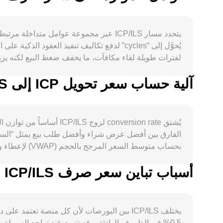
آلية حساب سعر تحويل ICP إلى ILS
صحيح. كما تلعب توقعات السيولة العالمية، أسعار الفائدة،
يُشتق conversion rate
الفارق بين أفضل عرض شراء وأفضل طلب بيع يمثل “السبريد”
Internet Computer، إلى حركات لحظية قد ترفع أو تخفض conversion rate بين ICP وILS.
أسباب تباين سعر صرف ICP/ILS بين المنصات المختلفة
وعلاقات AMM—تتفاعل لتحديد ICP/ILS عند أي لحظة.
0.5% في الظروف الهادئة، وقد تتسع عند تراجع السيولة.