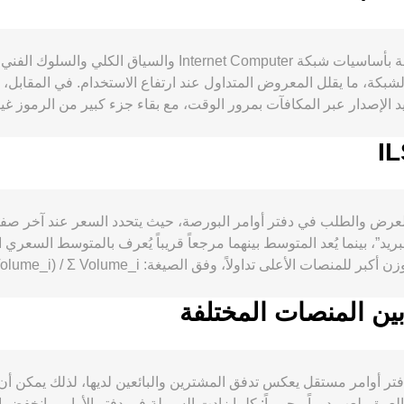
تعزز الحاجة إلى ICP للحكم وتمويل التشغيل، ما ينعكس على الطلب.
 وميل المستثمرين للمخاطرة دوراً في تحديد شهية الشراء. تنظيمياً، ت
 لزوج ICP/ILS أساساً من توازن العرض والطلب في دفتر أوامر البورصة، حيث يتحدد الس
، بينما يُعد المتوسط بينهما مرجعاً قريباً يُعرف بالمتوسط السعري 
إدراج المشتقات أو منتجات المؤشرات أن تغيّر عمق السيولة
يمتلك ICP سي
 العمق يلعب دوراً محورياً: كلما زادت السيولة في دفتر الأوامر، انخف