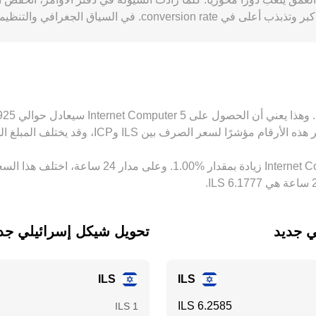
للاجماع العالمي، بينما تؤدي الدفاتر الضحلة إلى انزلاقات أكبر وت
ICP/USD ثم يُحوَّل إلى ILS؛ وعليه، أي علاوة أو خصم في USDT مقابل الدولار ينعكس في السعر ال
بب تكاليف التحويل، فروقات السيولة، وأوقات التسوية، ما يترك قدراً من الاخت
تحويل ‏شيكل إسرائيلي جديد إلى ‏omputer
ILS
ILS