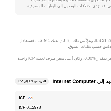
ذبذب أعلى في conversion rate. في السياق الجغرافي والتنظيمي، قد تؤدي اختلافات الوصول إلى البوابات المصرفية
بالشيكل أو امتثال المنصات للمتطلبات المحلية إلى علاوات أو خصومات على ICP/ILS في السوق الإسرائيلي مقارنةً بمناطق أخرى. كذلك، كثير من التسعير يبدأ من أزواج ICP/USDT أو
نهائي المقوَّم بالشيكل. يقوم الوسطاء والمتداولون بالتحكيم بين المنصات لالتقاط
لاف بين منصات ICP/ILS في أي وقت.
بناءً على السعر الحالي، تُقدَّر قيمة 1 ‏ICP بحوالي ‏‏‎6.2585‏ ‏ILS. وهذا يعني أن الحصول على 5 ‏Internet Computer سيعادل حوالي ‏‏‎31.2925‏ ‏ILS. وبدلاً من ذلك، إذا كان لديك 1 ‏₪ ‏ILS، فستعادل
وفي الأيام السبعة الماضية، فإن سعر الصرف لعملة ‏Internet Computer ‏زيادة بمقدار ‏‏‎1.00‎%‎‏. وعلى مدار 24 ساعة، اختلف هذا السعر بمقدار ‏‎0.00‎%‎‏، وكان أعلى سعر صرف لعملة ICP واحدة
Internet C
المزيد عن ILS إلى ICP
ICP