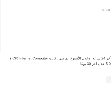
اعتبارًا من اليوم، تعادل ICP واحدة ‏‎‏‎6.2585‏‏ ILS‏، لأسفل‏ ‏‎0.00‎%‎‏ في آخر 24 ساعة. وخلال الأسبوع الماضي، كانت Internet Computer‏ (ICP)