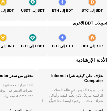
BDT إلى BTC
BDT إلى ETH
BDT إلى USDT
BDT إلى BNB
تحويلات BDT الأخرى
BTC إلى BDT
ETH إلى BDT
USDT إلى BDT
BNB إلى BDT
الأدلة الإرشادية
تعرّف على كيفية شراء Internet
تحقق من سعر Internet Computer
Computer
اتخذ قرارات مستنيرة ب
قد يبدو بدء الخوض في عالم العملات
الرقمية مربكًا، لكن تعلُّم كيفية وأماكن
Computer، ومعنوي
شراء العملات الرقمية أبسط ممّا تتوقَّع. ابدأ
والمزيد.
رحلتك على تطبيق OKX للجوال، أو هنا على
انغمس في
عرض السعر