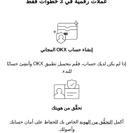
عملات رقمية في 3 خطوات فقط
إنشاء حساب OKX المجاني
إذا لم يكن لديك حساب، فقُم بتحميل تطبيق OKX وأنشِئ حسابًا
للبدء.
تحقَّق من هويتك
أكمل
التحقُّق من الهوية
الخاص بك للحفاظ على أمان حسابك
وأصولك.