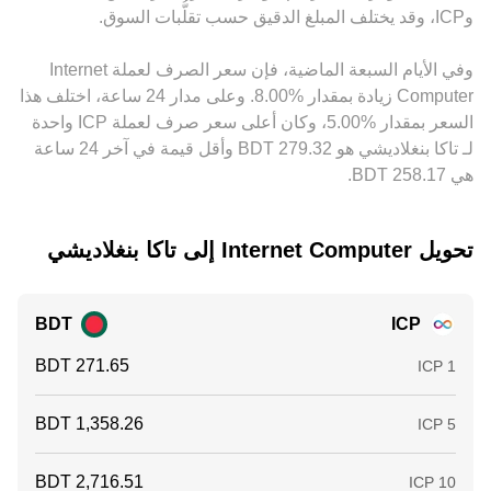
تضييق هذه الفروقات بنقل السيولة بين المنصات، لكن الاحتكاكات
كلها قد تغير التوازن اللحظي بين العرض والطلب وتؤثر على الوتيرة
و‏ICP، وقد يختلف المبلغ الدقيق حسب تقلُّبات السوق.
مثل رسوم السحب والإيداع، أوقات التسوية، حدود الحساب، أو
التي يتحرك بها conversion rate.
الفروقات التنظيمية تمنع التوحيد الفوري، ما يُبقي اختلافات طفيفة
وفي الأيام السبعة الماضية، فإن سعر الصرف لعملة ‏Internet
في conversion rate قائمة عبر الأسواق.
Computer ‏زيادة بمقدار ‏‏‎8.00‎%‎‏. وعلى مدار 24 ساعة، اختلف هذا
السعر بمقدار ‏‎5.00‎%‎‏، وكان أعلى سعر صرف لعملة ICP واحدة
لـ تاكا بنغلاديشي هو ‏‎279.32‏‏ BDT وأقل قيمة في آخر 24 ساعة
هي ‏‎258.17‏‏ BDT.
تحويل ‏Internet Computer إلى ‏تاكا بنغلاديشي
BDT
ICP