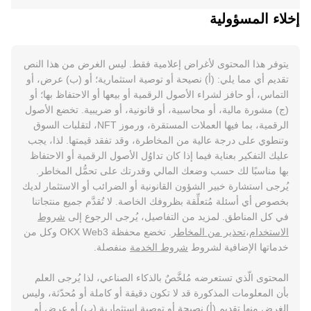
إخلاء المسؤولية
يتوفر هذا المحتوى لأغراض إعلامية فقط. ليس الغرض من هذا النص
تقديم أي مما يلي: (أ) نصيحة أو توصية استثمارية؛ أو (ب) عرض، أو
التماس، أو حافز لشراء الأصول الرقمية أو بيعها أو الاحتفاظ بها؛ أو
(ج) مشورة مالية، أو محاسبية، أو قانونية، أو ضريبية. تخضع الأصول
الرقمية، بما فيها العملات المستقرة، ورموز NFT، لتقلبات السوق
وتنطوي على درجة عالية من المخاطرة، وقد تفقد قيمتها. لذا، يجب
عليك التفكير بعناية فيما إذا كان تداوُل الأصول الرقمية أو الاحتفاظ
بها مناسبًا لك حسب وضعك المالي وقدرتك على تحمُّل المخاطر.
يُرجى استشارة خبير الشؤون القانونية أو الضرائب أو الاستثمار لديك
بخصوص أي أسئلة مُتعلِّقة بظروفك الخاصة. لا تُقدَّم جميع منتجاتنا
في كل المناطق. لمزيد من التفاصيل، يُرجى الرجوع إلى
شروط
الاستخدام
،
تحذير من المخاطر
. تخضع محفظة OKX Web3 وكل من
خدماتها الإضافية لشروط
شروط الخدمة
منفصلة.
المحتوى الّذي تستعرضه مُلخَّصٌ بالذكاء الصناعي، لذا يُرجى العلم
بأن المعلومات المذكورة قد لا تكون دقيقة أو كاملة أو مُحدّثة، وليس
الغرض منها تقديم (أ) نصيحة أو توصية استثمارية (ب) أو عرض أو