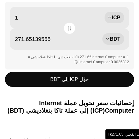
ICP
BDT
‏‏1 Internet Computer = ‎‏‎271.65‏ تاكا بنغلاديشي‏, ‎‏1 تاكا بنغلاديشي =
حوِّل ICP إلى BDT
إحصائيات سعر تحويل عملة ‏Internet
Computer(‏ICP) إلى عملة ‏تاكا بنغلاديشي (‏BDT)
‏‎‏‎271.65‏‏Tk‏