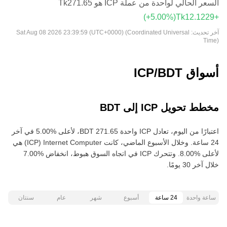
السعر الحالي لواحدة من عملة ICP هو ‏‎‏‎271.65‏‏Tk‏
(‏‎+5.00‎%‎‏)
آخر تحديث:
Sat Aug 08 2026 23:39:59 (UTC+0000) (Coordinated Universal
Time)
أسواق ICP/BDT
مخطط تحويل ICP إلى BDT
اعتبارًا من اليوم، تعادل ICP واحدة ‏‎‏‎271.65‏‏ BDT‏، لأعلى‏ ‏‎5.00‎%‎‏ في آخر
24 ساعة. وخلال الأسبوع الماضي، كانت Internet Computer‏ (ICP) هي
خلال آخر 30 يومًا.
ساعة واحدة
24 ساعة
أسبوع
شهر
عام
سنتان