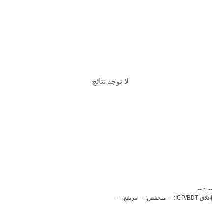
لا توجد نتائج
‏-- ~ ‎--‏
إغلاق ICP/BDT: --
منخفض: --
مرتفع: --