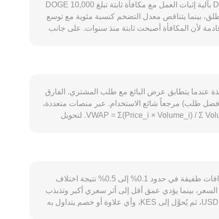
يتأثر الــ DOGE/KES conversion rate بمزيج من العوامل الخاصة بدوجكوين والسياق الكلي. على جانب العرض، يعمل Dogecoin بآلية إثبات العمل مع مكافأة ثابتة تبلغ 10,000 DOGE
هذا يجعل العرض تضخمياً من حيث العدد المطلق، بينما يتناقص معدل التضخم كنسبة مئوية مع توسع
ادمة لأن المكافأة أصبحت ثابتة منذ سنوات. على جانب
 موجات الاهتمام عبر وسائل التواصل والمشاهير، وكذلك
. كما أن إدراجات أو شطب DOGE في المنصات الكبرى، وحجم السيولة في الأزواج الرئيسية، تؤثر في سرعة تدفق رأس
المال. يرتبط DOGE عادةً باتجاه بيتكوين في الأجل القصير، لذا فإن تحركات BTC واتساع شهية المخاطرة العالمية تنعكس على DOGE. على المستوى المحلي، قوة أو ضعف الشيلينغ
الكيني تؤثر في القيمة المقومة بـ KES، إذ يمكن لتغيرات التضخم في كينيا وسياسة البنك المركزي وتذبذب USD/KES أن تغيّر التسعير النسبي حتى لو ظل سعر DOGE بالدولار ثابتاً.
المدفوعات يمكن أن تؤثر في السيولة المحلية وممرات
آخر صفقة منفذة عندما يتطابق عرض البائع مع طلب المشتري. الفارق
يراً، العوامل الفنية في السوق مثل معدلات التمويل لعقود DOGE الدائمة، واستحقاقات الخيارات، وتدفقات الحيتان على البورصات أو على
ضل طلب) مرجعاً شائع الاستخدام. عبر منصات متعددة،
تُستخدم منهجية متوسط السعر المرجّح بالحجم (VWAP) لإعطاء وزن أكبر للأسعار المنفذة بأحجام أكبر، ويُحسب كما يلي: VWAP = Σ(Price_i × Volume_i) / Σ Volume_i. لتحويل
بسيط بين الوحدات، تُحسب القيمة بـ KES عبر: KES Value = DOGE Amount × rate، ويمكن عكس العملية لحساب كمية DOGE من قيمة بـ KES عبر: DOGE Amount = KES
ى سيولة لامركزية لـ DOGE المغلف على شبكات مثل BNB Chain أو Ethereum، قد يلعب صانعو السوق الآليون دوراً في اكتشاف السعر وفق معادلة
price = y/، ويتغير مع كل مقايضة بحسب تأثير السعر. جميع هذه الآليات—من آخر صفقة في دفتر الأوامر،
لا يتطابق DOGE/KES conversion rate تماماً عبر جميع المنصات لأن كلاً منها يعتمد على دفتر أوامر مستقل. غالباً ما تظهر انحرافات طفيفة في حدود 0.1% إلى 0.5% نتيجة اختلاف
 السعر، بينما يؤدي عمق أقل إلى أثر سعري أكبر وتذبذب
أعلى مقارنة بالإجماع العالمي. كما أن التسعير غير المباشر يؤثر في النتيجة؛ في العديد من الأسواق يُسعَّر DOGE أساساً مقابل USDT، ثم يُحوَّل إلى KES، وأي علاوة أو خصم يتداول به
فية وتنظيمية فروقاً محلية، مثل قيود التحويلات، أو تكاليف الإيداع والسحب، أو