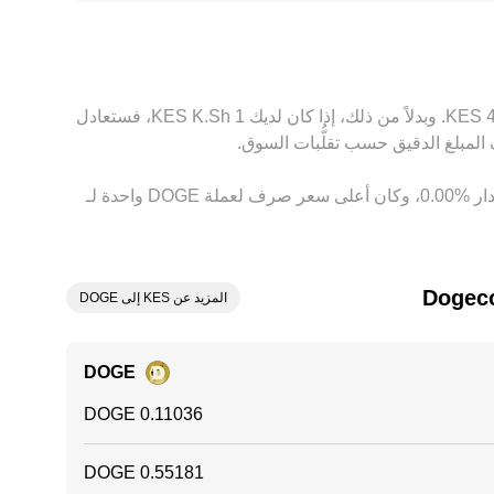
الضرائب، ما يرفع أو يخفض السعر النسبي على منصة معينة تخدم متداولين في كينيا مقارنةً بمنصات عالمية. يعمل نشاط المراجحة على تقليص هذه الفوارق عبر شراء DOGE حيث
بعض الفروقات قائمة في الزمن الحقيقي.
بناءً على السعر الحالي، تُقدَّر قيمة 1 ‏DOGE بحوالي ‏‏‎9.0611‏ ‏KES. وهذا يعني أن الحصول على 5 ‏Dogecoin سيعادل حوالي ‏‏‎45.3054‏ ‏KES. وبدلاً من ذلك، إذا كان لديك 1 ‏K.Sh ‏KES، فستعادل
وفي الأيام السبعة الماضية، فإن سعر الصرف لعملة ‏Dogecoin ‏انخفاض بمقدار ‏‏‎0.00‎%‎‏. وعلى مدار 24 ساعة، اختلف هذا السعر بمقدار ‏‎0.00‎%‎‏، وكان أعلى سعر صرف لعملة DOGE واحدة لـ
المزيد عن KES إلى DOGE
DOGE