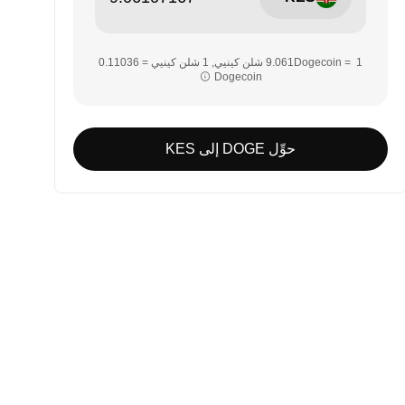
Dogecoin‏‏
حوِّل DOGE إلى KES