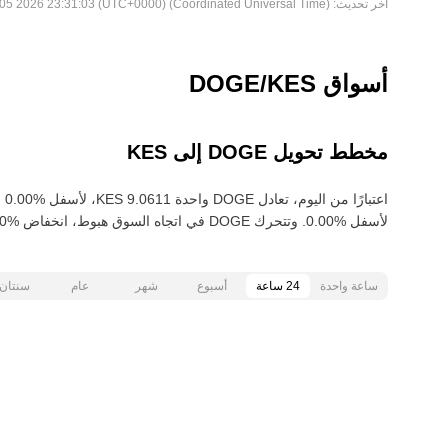
آخر تحديث:
Wed Aug 05 2026 23:31:03 (UTC+0000) (Coordinated Universal Time)
أسواق DOGE/KES
مخطط تحويل DOGE إلى KES
لأسفل‏ ‏‎0.00‎%‎‏. وتتحرك DOGE في اتجاه السوق هبوط‏، انخفاض‏ ‏‎9.00‎%‎‏ خلال آخر 30 يومًا.
ساعة واحدة
24 ساعة
أسبوع
شهر
عام
سنتان