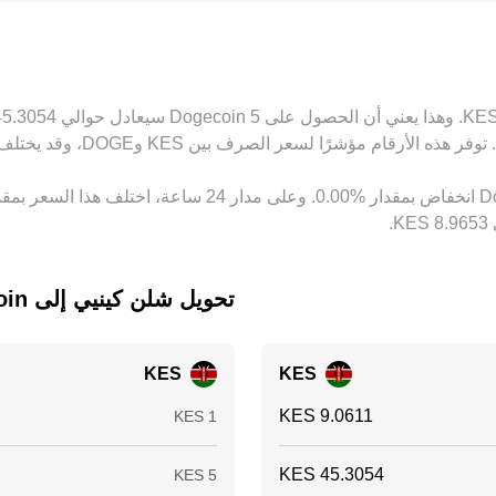
 تكاليف الرسوم، وأوقات التسوية، وحدود السحب والإيداع، ما يبقي 
تحويل ‏شلن كينيي إلى ‏Dogecoin
KES
KES