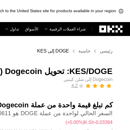
ch to the United States site for products available in your region.
لتخطي إلى المحتوى الأساسي
شراء العملات الرقمية
الأسواق
تداول
رئيسي
حاسبة
DOGE إلى KES
Dogecoin إلى شلن كينيي
كم تبلغ قيمة واحدة من عملة ‏Dogecoin بعملة ‏شلن كينيي؟
السعر الحالي لواحدة من عملة DOGE هو ‏‎‏‎9.0611‏‏K.Sh‏
(‏‎+0.00‎%‎‏)