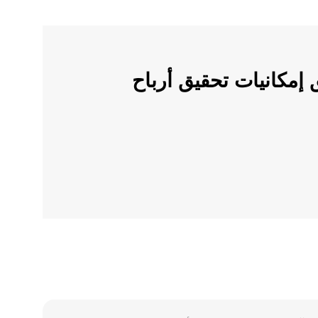
ملات الرقمية على OKX وأطلق إمكانيات تحقيق أرباح