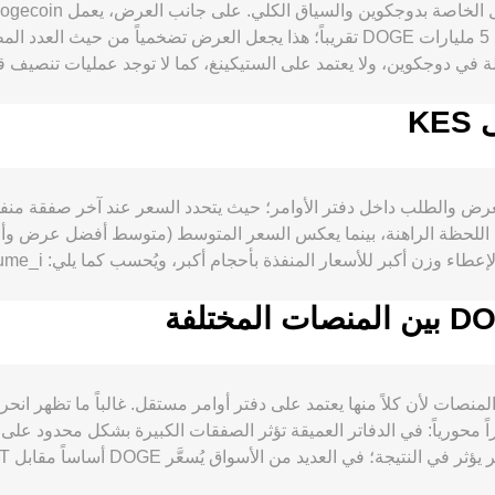
لكل كتلة تقريباً كل دقيقة، ما يعني إصداراً سنوياً في حدود 5 مليارات DOGE تقريباً؛ 
 في دوجكوين، ولا يعتمد على الستيكينغ، كما لا توجد عمليات تنصيف ق
فيفة مثل الإكراميات والمدفوعات الصغيرة وتبني التجار، بالإضافة إلى
توفر DOGE كأصل مغلف على شبكات أخرى للتداول اللامركزي
ول الافتراضية، توجيهات ضرائب الكريبتو، أو القيود على الإعلانات و
DOGE/KES أساساً من توازن العرض والطلب داخل دفتر الأوامر؛ حيث يتحدد السعر عند 
الإيداع والسحب، سواء عالمياً أو في كينيا. أخ
للحظة الراهنة، بينما يعكس السعر المتوسط (متوسط أفضل عرض وأف
ينعكس مباشرة على DOGE/KES conversion rate.
Value / rate. في حال الاستناد إل
الاحتياطيات x × y = k، حيث يتحدد السعر اللحظي تقريباً بنسبة الاحتياطيات x
 محورياً: في الدفاتر العميقة تؤثر الصفقات الكبيرة بشكل محدود على
USDT مقابل الدولار يمكن أن يتسرب إلى السعر النهائي المقوّم بـ KES. قد تُضيف اعتبارات جغرا