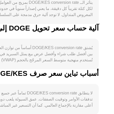
المعروض المتداول. لا توجد آلية حرق مدمجة على السلسلة
الطلب، يتأثر السعر بنشاط المجتمع وحالات الاستخدام الخ
آلية حساب سعر تحويل DOGE إلى KES
التطورات التنظيمية مهمة أيضاً: قواعد ترخيص مزودي الأص
يُشتق  conversion rate
بين أفضل طلب شراء وأفضل عرض بيع يمثل السبريد في ا
السلسلة، قد تضيف تقلبات قصيرة الأجل فوق هذه المحركات الهيكلية، ما 
أسباب تباين سعر صرف DOGE/KES بين المنصات المختلفة
إلى VWAP عبر مجمّعات البيانات، إلى صيغ AMM—تتداخل لتوليد DOGE/KES conversion rate المستخدم في التسعير الفوري وعمليات التحويل.
تدفقات الأوامر وتوقيت الصفقات. عمق السيولة يلعب دوراً