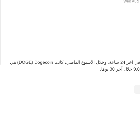
اعتبارًا من اليوم، تعادل DOGE واحدة ‏‎‏‎9.0611‏‏ KES‏، لأسفل‏ ‏‎0.00‎%‎‏ في آخر 24 ساعة. وخلال الأسبوع الماضي، كانت Dogecoin‏ (DOGE) هي