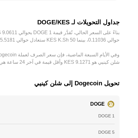
يكون أرخص وبيعه حيث يكون أعلى، لكنه ليس مثالياً بسبب
جداول التحويلات لـ DOGE/KES
حوالي ‏‏‎0.11036‏، بينما 50 ‏K.Sh ‏KES ستعادل حوالي ‏‏‎5.5181‏. توفر هذه الأرقام مؤشرًا لسعر الصرف بين ‏KES و‏DOGE، وقد يختلف المبلغ الدقيق حسب تقلُّبات السوق.
شلن كينيي هو ‏‎9.1271‏‏ KES وأقل قيمة في آخر 24 ساعة هي ‏‎8.9653‏‏ KES.
تحويل ‏Dogecoin إلى ‏شلن كينيي
DOGE