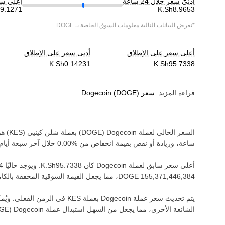
أدنى سعر خلال 24 ساعة
أعلى سعر خ
*تعرض البيانات التالية معلومات السوق الخاصة بـ
DOGE
.
أعلى سعر على الإطلاق
أدنى سعر على الإطلاق
قراءة المزيد:
سعر
)
DOGE
(
Dogecoin
السعر الحالي لعملة ‏
Dogecoin
(‏
DOGE
) بعملة ‏
شلن كينيي
(‏
KES
) هو
ساعة، وزيادة أو نقص بقيمة ‏
انخفاض
من ‏
خلال آخر سبعة أيام.
أعلى سعر سابق لعملة ‏
Dogecoin
كان ‏
. ويوجد حاليًا ‏
، مما يجعل القيمة السوقية المخففة بالكامل
يتم تحديث سعر عملة ‏
Dogecoin
بعملة ‏
KES
في الزمن الفعلي. ويُمكن
الشائعة الأخرى، مما يجعل من السهل استبدال عملة ‏
Dogecoin
(‏
GE