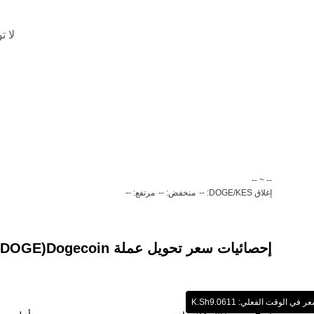
لا ت
‏-- ~ ‎--‏
إغلاق DOGE/KES: --
منخفض: --
مرتفع: --
إحصائيات سعر تحويل عملة ‏Dogecoin(‏DOGE) إلى عملة ‏شلن كينيي (‏KES)
 في الوقت الفعلي: ‏‎‏‎9.0611‏‏K.Sh‏