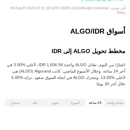
آخر تحديث:
Fri Aug 07 2026 07:31:38 (UTC+0000) (Coordinated Universal
Time)
أسواق ALGO/IDR
مخطط تحويل ALGO إلى IDR
اعتبارًا من اليوم، تعادل ALGO واحدة ‏‎‏‎1,606.94‏‏ IDR‏، لأعلى‏ ‏‎3.00‎%‎‏ في
آخر 24 ساعة. وخلال الأسبوع الماضي، كانت Algorand‏ (ALGO) هي
خلال آخر 30 يومًا.
ساعة واحدة
24 ساعة
أسبوع
شهر
عام
سنتان