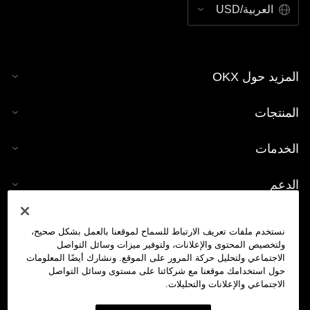
العربية/USD
المزيد حول OKX
المنتجات
الخدمات
الدعم
شراء العملات الرقمية
نستخدم ملفات تعريف الارتباط للسماح لموقعنا بالعمل بشكل صحيح،
ولتخصيص المحتوى والإعلانات، ولتوفير ميزات وسائل التواصل
حاسبة العملات الرقمية
الاجتماعي ولتحليل حركة المرور على الموقع. ونشارك أيضًا المعلومات
حول استخدامك موقعنا مع شركائنا على مستوى وسائل التواصل
الاجتماعي والإعلانات والتحليلات.
تداول