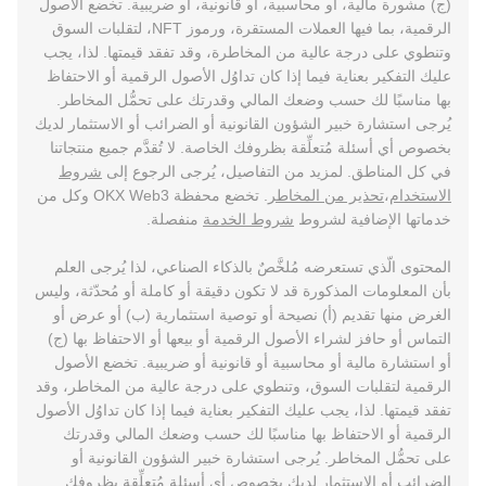
(ج) مشورة مالية، أو محاسبية، أو قانونية، أو ضريبية. تخضع الأصول
الرقمية، بما فيها العملات المستقرة، ورموز NFT، لتقلبات السوق
وتنطوي على درجة عالية من المخاطرة، وقد تفقد قيمتها. لذا، يجب
عليك التفكير بعناية فيما إذا كان تداوُل الأصول الرقمية أو الاحتفاظ
بها مناسبًا لك حسب وضعك المالي وقدرتك على تحمُّل المخاطر.
يُرجى استشارة خبير الشؤون القانونية أو الضرائب أو الاستثمار لديك
بخصوص أي أسئلة مُتعلِّقة بظروفك الخاصة. لا تُقدَّم جميع منتجاتنا
في كل المناطق. لمزيد من التفاصيل، يُرجى الرجوع إلى
شروط
الاستخدام
،
تحذير من المخاطر
. تخضع محفظة OKX Web3 وكل من
خدماتها الإضافية لشروط
شروط الخدمة
منفصلة.
المحتوى الّذي تستعرضه مُلخَّصٌ بالذكاء الصناعي، لذا يُرجى العلم
بأن المعلومات المذكورة قد لا تكون دقيقة أو كاملة أو مُحدّثة، وليس
الغرض منها تقديم (أ) نصيحة أو توصية استثمارية (ب) أو عرض أو
التماس أو حافز لشراء الأصول الرقمية أو بيعها أو الاحتفاظ بها (ج)
أو استشارة مالية أو محاسبية أو قانونية أو ضريبية. تخضع الأصول
الرقمية لتقلبات السوق، وتنطوي على درجة عالية من المخاطر، وقد
تفقد قيمتها. لذا، يجب عليك التفكير بعناية فيما إذا كان تداوُل الأصول
الرقمية أو الاحتفاظ بها مناسبًا لك حسب وضعك المالي وقدرتك
على تحمُّل المخاطر. يُرجى استشارة خبير الشؤون القانونية أو
الضرائب أو الاستثمار لديك بخصوص أي أسئلة مُتعلِّقة بظروفك