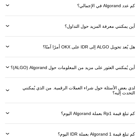
كم عدد Algorand في الإجمالي؟
أين يمكنني معرفة المزيد حول التداول؟
هل يُعد تحويل ALGO إلى IDR على OKX أمرًا آمنًا؟
أين يُمكنني العثور على مزيد من المعلومات حول ‏Algorand (‏ALGO)؟
لدي بعض الأسئلة حول شراء العملات الرقمية. من الذي يُمكنني
التحدث إليه؟
كم تبلغ قيمة 1‏Rp بعملة ‏Algorand اليوم؟
كم تبلغ قيمة 1 ‏Algorand بعملة ‏IDR اليوم؟