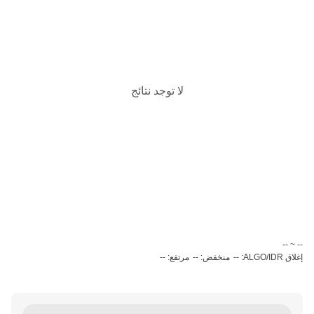
لا توجد نتائج
‏-- ~ ‎--‏
إغلاق ALGO/IDR: --
منخفض: --
مرتفع: --