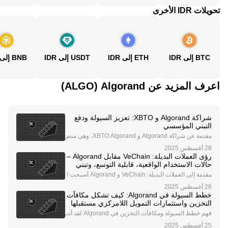
تحويلات IDR الأخرى
BTC إلى IDR
ETH إلى IDR
USDT إلى IDR
BNB إلى IDR
اعرف المزيد عن‏ Algorand (‏ALGO)
شراكة Algorand و XBTO: تعزيز السيولة ودفع
التبني المؤسسي
مقدمة عن شراكة Algorand و XBTO Algorand، وهي منص
ة بلوكتشين رائدة تشتهر بآلية الإجماع Pure Proof-of-Stak
e (PPoS)، دخلت في شراكة استراتيجية مع XBTO، وهي ش
رؤى العملات البديلة: VeChain مقابل Algorand –
ركة عالمية رائدة في إدارة الأصول الرقمية المؤسسي
حالات الاستخدام الواقعية، قابلية التوسع، وتبني
المؤسسات
مقدمة إلى العملات البديلة: VeChain و Algorand أصبحت ا
لعملات البديلة جزءًا لا يتجزأ من نظام العملات الرقمية، حيث
تقدم حلولًا مبتكرة للتحديات الواقعية. من بين أبرز العملات ال
خطط السيولة في Algorand: كيف تشكل مكافآت
بديلة VeChain (VET) و Algora
التخزين واستثمارات التمويل اللامركزي مستقبلها
فهم خطط السيولة ومكافآت التخزين في Algorand لقد أثب
تت Algorand نفسها كبلوكشين عالي الأداء، مستفيدة من آل