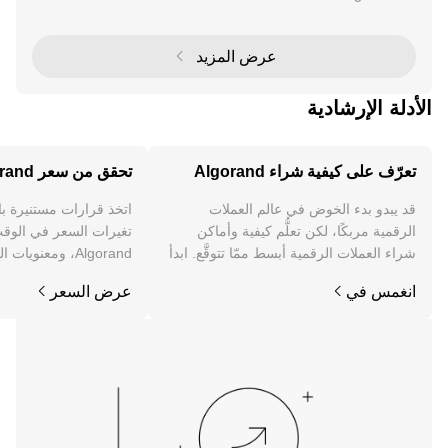
ية الإجماع "الدليل النقي على الحصة" (PPoS) لتقديم حلول
سيولة مبتكرة. مع التركيز على الوصول، الاس
عرض المزيد
الأدلة الإرشادية
تعرّف على كيفية شراء Algorand
تحقق من سعر Algorand
قد يبدو بدء الخوض في عالم العملات
اتخذ قرارات مستنيرة ب
الرقمية مربكًا، لكن تعلُّم كيفية وأماكن
تغيرات السعر في الوقت
شراء العملات الرقمية أبسط ممّا تتوقَّع. ابدأ
Algorand، ومعنويا
رحلتك على تطبيق OKX للجوال، أو هنا على
والمزيد.
انغمس في
عرض السعر
الويب.