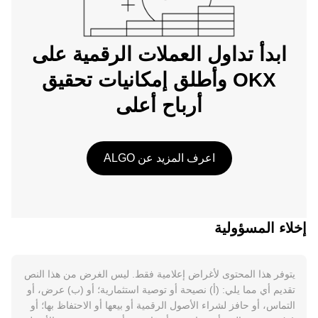
ابدأ تداول العملات الرقمية على
OKX وأطلق إمكانيات تحقيق
أرباح أعلى
اعرف المزيد عن ALGO
إخلاء المسؤولية
يتوفر هذا المحتوى لأغراض إعلامية فقط. ليس الغرض من هذا النص
تقديم أي مما يلي: (أ) نصيحة أو توصية استثمارية؛ أو (ب) عرض، أو
التماس، أو حافز لشراء الأصول الرقمية أو بيعها أو الاحتفاظ بها؛ أو