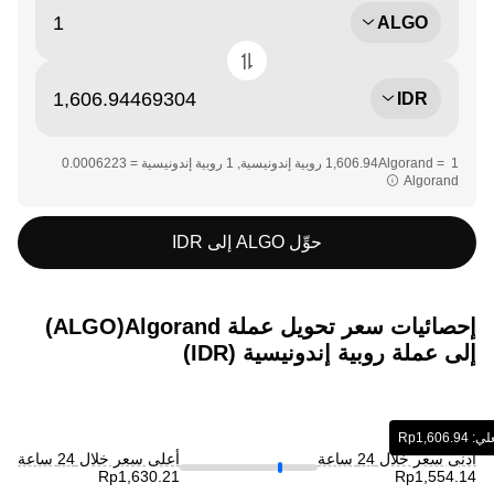
ALGO
IDR
Algorand‏‏
حوِّل ALGO إلى IDR
إحصائيات سعر تحويل عملة ‏Algorand(‏ALGO)
إلى عملة ‏روبية إندونيسية (‏IDR)
‎1‏‏Rp‏
أدنى سعر خلال 24 ساعة
أعلى سعر خلال 24 ساعة