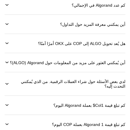
كم عدد Algorand في الإجمالي؟
أين يمكنني معرفة المزيد حول التداول؟
هل يُعد تحويل ALGO إلى COP على OKX أمرًا آمنًا؟
أين يُمكنني العثور على مزيد من المعلومات حول ‏Algorand (‏ALGO)؟
لدي بعض الأسئلة حول شراء العملات الرقمية. من الذي يُمكنني
التحدث إليه؟
كم تبلغ قيمة 1‏Col$ بعملة ‏Algorand اليوم؟
كم تبلغ قيمة 1 ‏Algorand بعملة ‏COP اليوم؟