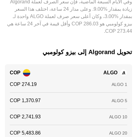
وفي الأيام السبعة الماضية، فإن سعر الصرف لعملة ‏Algorand
منخفض وبيعه حيث السعر مرتفع ثم تسوية الفروق بالـ COP أو عبر
الفروقات في التمويل أو تظهر أوامر كبيرة على دفاتر الأوامر.
‏زيادة بمقدار ‏‏‎9.00‎%‎‏. وعلى مدار 24 ساعة، اختلف هذا السعر
جسور USDT، لكنه ليس مثالياً بسبب تكاليف السحب والإيداع،
أوقات التحويل، وحدود المخاطر، ما يترك مجالاً لفوارق تسعيرية
بمقدار ‏‎3.00‎%‎‏، وكان أعلى سعر صرف لعملة ALGO واحدة لـ
مستمرة على المدى القصير. نتيجةً لذلك، قد ترى اختلافات ملحوظة
بيزو كولومبي هو ‏‎286.03‏‏ COP وأقل قيمة في آخر 24 ساعة هي
في conversion rate بين منصة وأخرى قبل أن تعيد تدفقات
التحكيم توحيد الأسعار نسبياً.
تحويل ‏Algorand إلى ‏بيزو كولومبي
COP
ALGO