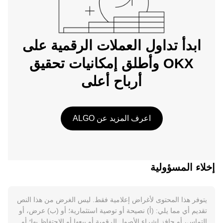
ابدأ تداول العملات الرقمية على
OKX وأطلق إمكانيات تحقيق
أرباح أعلى
اعرف المزيد عن ALGO
إخلاء المسؤولية
يتوفر هذا المحتوى لأغراض إعلامية فقط. ليس الغرض من هذا النص
تقديم أي مما يلي: (أ) نصيحة أو توصية استثمارية؛ أو (ب) عرض، أو
التماس، أو حافز لشراء الأصول الرقمية أو بيعها أو الاحتفاظ بها؛ أو