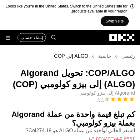
Looks like you're in the United States. Switch to the United States site for
products available in your region.
Switch site
التخطي إلى المحتوى الأساسي
إنشاء حساب
رئيسي
حاسبة
ALGO إلى COP
‏ALGO/‏COP: تحويل ‏Algorand
(‏ALGO) إلى ‏بيزو كولومبي (‏COP)
Algorand إلى بيزو كولومبي
كم تبلغ قيمة واحدة من عملة ‏Algorand
بعملة ‏بيزو كولومبي؟
السعر الحالي لواحدة من عملة ALGO هو ‏‎‏‎274.19‏‏Col$‏
(‏‎‎-3.00‎%‎‏)