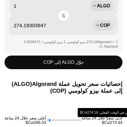
ALGO
COP
Algorand‏‏
حوِّل ALGO إلى COP
إحصائيات سعر تحويل عملة ‏Algorand(‏ALGO)
إلى عملة ‏بيزو كولومبي (‏COP)
 الوقت الفعلي: ‏‎‏‎274.19‏‏Col$‏
أدنى سعر خلال 24 ساعة
أعلى سعر خلال 24 ساعة