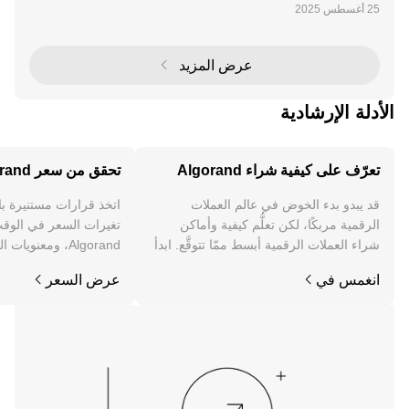
تت Algorand نفسها كبلوكشين عالي الأداء، مستفيدة من آل
ية الإجماع "الدليل النقي على الحصة" (PPoS) لتقديم حلول
سيولة مبتكرة. مع التركيز على الوصول، الاس
عرض المزيد
الأدلة الإرشادية
تعرّف على كيفية شراء Algorand
تحقق من سعر Algorand
قد يبدو بدء الخوض في عالم العملات
اتخذ قرارات مستنيرة ب
الرقمية مربكًا، لكن تعلُّم كيفية وأماكن
تغيرات السعر في الوقت
شراء العملات الرقمية أبسط ممّا تتوقَّع. ابدأ
Algorand، ومعنويا
رحلتك على تطبيق OKX للجوال، أو هنا على
والمزيد.
انغمس في
عرض السعر
الويب.