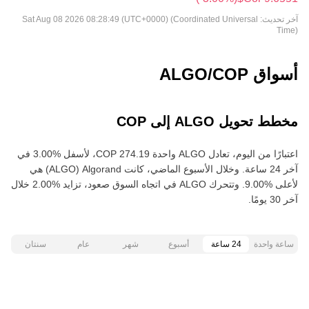
آخر تحديث:
Sat Aug 08 2026 08:28:49 (UTC+0000) (Coordinated Universal
Time)
أسواق ALGO/COP
مخطط تحويل ALGO إلى COP
اعتبارًا من اليوم، تعادل ALGO واحدة ‏‎‏‎274.19‏‏ COP‏، لأسفل‏ ‏‎3.00‎%‎‏ في
آخر 24 ساعة. وخلال الأسبوع الماضي، كانت Algorand‏ (ALGO) هي
لأعلى‏ ‏‎9.00‎%‎‏. وتتحرك ALGO في اتجاه السوق صعود‏، تزايد‏ ‏‎2.00‎%‎‏ خلال
آخر 30 يومًا.
ساعة واحدة
24 ساعة
أسبوع
شهر
عام
سنتان