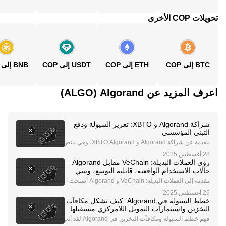
تحويلات COP الأخرى
BTC إلى COP
ETH إلى COP
USDT إلى COP
BNB إلى COP
اعرف المزيد عن‏ Algorand (‏ALGO)
شراكة Algorand و XBTO: تعزيز السيولة ودفع
التبني المؤسسي
مقدمة عن شراكة Algorand و XBTO Algorand، وهي منص
ة بلوكتشين رائدة تشتهر بآلية الإجماع Pure Proof-of-Stak
e (PPoS)، دخلت في شراكة استراتيجية مع XBTO، وهي ش
رؤى العملات البديلة: VeChain مقابل Algorand –
ركة عالمية رائدة في إدارة الأصول الرقمية المؤسسي
حالات الاستخدام الواقعية، قابلية التوسع، وتبني
المؤسسات
مقدمة إلى العملات البديلة: VeChain و Algorand أصبحت ا
لعملات البديلة جزءًا لا يتجزأ من نظام العملات الرقمية، حيث
تقدم حلولًا مبتكرة للتحديات الواقعية. من بين أبرز العملات ال
خطط السيولة في Algorand: كيف تشكل مكافآت
بديلة VeChain (VET) و Algora
التخزين واستثمارات التمويل اللامركزي مستقبلها
فهم خطط السيولة ومكافآت التخزين في Algorand لقد أثب