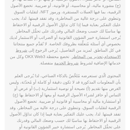
(ج) مشورة مالية، أو محاسبية، أو قانونية، أو ضريبية. تخضع الأصول
الرقمية، بما فيها العملات المستقرة، ورموز NFT، لتقلبات السوق
وتنطوي على درجة عالية من المخاطرة، وقد تفقد قيمتها. لذا، يجب
عليك التفكير بعناية فيما إذا كان تداوُل الأصول الرقمية أو الاحتفاظ
بها مناسبًا لك حسب وضعك المالي وقدرتك على تحمُّل المخاطر.
يُرجى استشارة خبير الشؤون القانونية أو الضرائب أو الاستثمار لديك
بخصوص أي أسئلة مُتعلِّقة بظروفك الخاصة. لا تُقدَّم جميع منتجاتنا
في كل المناطق. لمزيد من التفاصيل، يُرجى الرجوع إلى
شروط
الاستخدام
،
تحذير من المخاطر
. تخضع محفظة OKX Web3 وكل من
خدماتها الإضافية لشروط
شروط الخدمة
منفصلة.
المحتوى الّذي تستعرضه مُلخَّصٌ بالذكاء الصناعي، لذا يُرجى العلم
بأن المعلومات المذكورة قد لا تكون دقيقة أو كاملة أو مُحدّثة، وليس
الغرض منها تقديم (أ) نصيحة أو توصية استثمارية (ب) أو عرض أو
التماس أو حافز لشراء الأصول الرقمية أو بيعها أو الاحتفاظ بها (ج)
أو استشارة مالية أو محاسبية أو قانونية أو ضريبية. تخضع الأصول
الرقمية لتقلبات السوق، وتنطوي على درجة عالية من المخاطر، وقد
تفقد قيمتها. لذا، يجب عليك التفكير بعناية فيما إذا كان تداوُل الأصول
الرقمية أو الاحتفاظ بها مناسبًا لك حسب وضعك المالي وقدرتك
على تحمُّل المخاطر. يُرجى استشارة خبير الشؤون القانونية أو