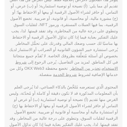
تقديم أي مما يلي: (أ) نصيحة أو توصية استثمارية؛ أو (ب) عرض، أو
التماس، أو حافز لشراء الأصول الرقمية أو بيعها أو الاحتفاظ بها؛ أو
(ج) مشورة مالية، أو محاسبية، أو قانونية، أو ضريبية. تخضع الأصول
الرقمية، بما فيها العملات المستقرة، ورموز NFT، لتقلبات السوق
وتنطوي على درجة عالية من المخاطرة، وقد تفقد قيمتها. لذا، يجب
عليك التفكير بعناية فيما إذا كان تداوُل الأصول الرقمية أو الاحتفاظ
بها مناسبًا لك حسب وضعك المالي وقدرتك على تحمُّل المخاطر.
يُرجى استشارة خبير الشؤون القانونية أو الضرائب أو الاستثمار لديك
بخصوص أي أسئلة مُتعلِّقة بظروفك الخاصة. لا تُقدَّم جميع منتجاتنا
في كل المناطق. لمزيد من التفاصيل، يُرجى الرجوع إلى
شروط
الاستخدام
،
تحذير من المخاطر
. تخضع محفظة OKX Web3 وكل من
خدماتها الإضافية لشروط
شروط الخدمة
منفصلة.
المحتوى الّذي تستعرضه مُلخَّصٌ بالذكاء الصناعي، لذا يُرجى العلم
بأن المعلومات المذكورة قد لا تكون دقيقة أو كاملة أو مُحدّثة، وليس
الغرض منها تقديم (أ) نصيحة أو توصية استثمارية (ب) أو عرض أو
التماس أو حافز لشراء الأصول الرقمية أو بيعها أو الاحتفاظ بها (ج)
أو استشارة مالية أو محاسبية أو قانونية أو ضريبية. تخضع الأصول
الرقمية لتقلبات السوق، وتنطوي على درجة عالية من المخاطر، وقد
تفقد قيمتها. لذا، يجب عليك التفكير بعناية فيما إذا كان تداوُل الأصول