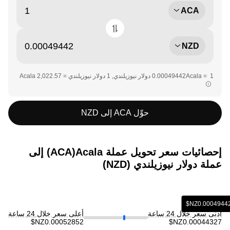
ACA
NZD
حوِّل ACA إلى NZD
إحصائيات سعر تحويل عملة ‏Acala(‏ACA) إلى
عملة ‏دولار نيوزيلندي (‏NZD)
أدنى سعر خلال 24 ساعة
أعلى سعر خلال 24 ساعة