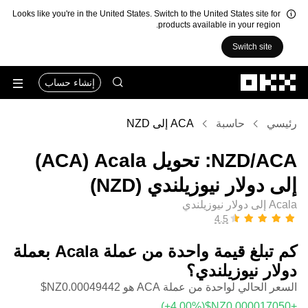
Looks like you're in the United States. Switch to the United States site for
products available in your region.
Switch site
التخطي إلى المحتوى الأساسي
إنشاء حساب
رئيسي
حاسبة
ACA إلى NZD
‏ACA/‏NZD: تحويل ‏Acala (‏ACA)
إلى ‏دولار نيوزيلندي (‏NZD)
Acala إلى دولار نيوزيلندي
كم تبلغ قيمة واحدة من عملة ‏Acala بعملة
‏دولار نيوزيلندي؟
السعر الحالي لواحدة من عملة ACA هو ‏‎‏‎0.00049442‏‏NZ$‏
(‏‎+4.00‎%‎‏)