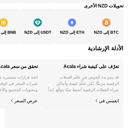
تحويلات NZD الأخرى
BTC إلى NZD
ETH إلى NZD
USDT إلى NZD
BNB إلى NZD
الأدلة الإرشادية
تعرّف على كيفية شراء Acala
تحقق من سعر Acala
قد يبدو بدء الخوض في عالم العملات
اتخذ قرارات مستنيرة ب
الرقمية مربكًا، لكن تعلُّم كيفية وأماكن
شراء العملات الرقمية أبسط ممّا تتوقَّع. ابدأ
ومعنويات المجتمع والأخب
رحلتك على تطبيق OKX للجوال، أو هنا على
انغمس في
عرض السعر
الويب.