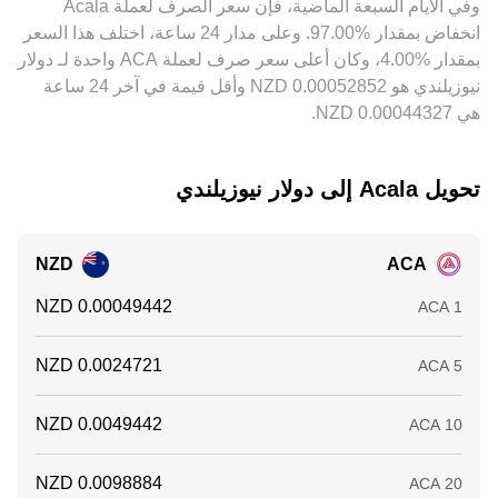
وفي الأيام السبعة الماضية، فإن سعر الصرف لعملة ‏Acala
والإيداع أو خلال فترات التقلب الشديد.
‏انخفاض بمقدار ‏‏‎97.00‎%‎‏. وعلى مدار 24 ساعة، اختلف هذا السعر
بمقدار ‏‎4.00‎%‎‏، وكان أعلى سعر صرف لعملة ACA واحدة لـ دولار
نيوزيلندي هو ‏‎0.00052852‏‏ NZD وأقل قيمة في آخر 24 ساعة
هي ‏‎0.00044327‏‏ NZD.
تحويل ‏Acala إلى ‏دولار نيوزيلندي
NZD
ACA