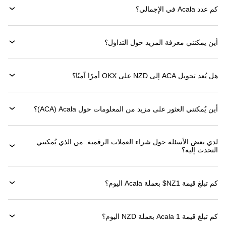
كم عدد Acala في الإجمالي؟
أين يمكنني معرفة المزيد حول التداول؟
هل يُعد تحويل ACA إلى NZD على OKX أمرًا آمنًا؟
أين يُمكنني العثور على مزيد من المعلومات حول ‏Acala (‏ACA)؟
لدي بعض الأسئلة حول شراء العملات الرقمية. من الذي يُمكنني
التحدث إليه؟
كم تبلغ قيمة 1‏NZ$ بعملة ‏Acala اليوم؟
كم تبلغ قيمة 1 ‏Acala بعملة ‏NZD اليوم؟