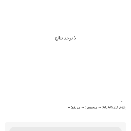
لا توجد نتائج
‏-- ~ ‎--‏
إغلاق ACA/NZD: --
منخفض: --
مرتفع: --