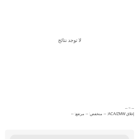
لا توجد نتائج
‏-- ~ ‎--‏
إغلاق ACA/ZMW: --
منخفض: --
مرتفع: --