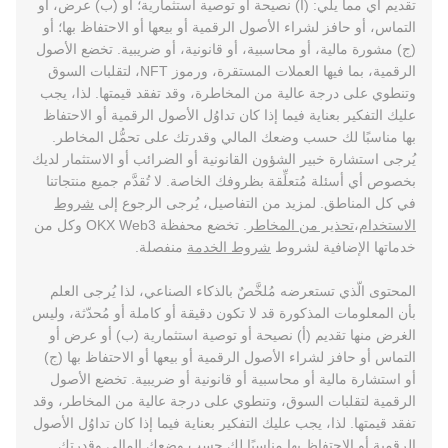
تقديم أي مما يلي: (أ) نصيحة أو توصية استثمارية؛ أو (ب) عرض، أو
التماس، أو حافز لشراء الأصول الرقمية أو بيعها أو الاحتفاظ بها؛ أو
(ج) مشورة مالية، أو محاسبية، أو قانونية، أو ضريبية. تخضع الأصول
الرقمية، بما فيها العملات المستقرة، ورموز NFT، لتقلبات السوق
وتنطوي على درجة عالية من المخاطرة، وقد تفقد قيمتها. لذا، يجب
عليك التفكير بعناية فيما إذا كان تداوُل الأصول الرقمية أو الاحتفاظ
بها مناسبًا لك حسب وضعك المالي وقدرتك على تحمُّل المخاطر.
يُرجى استشارة خبير الشؤون القانونية أو الضرائب أو الاستثمار لديك
بخصوص أي أسئلة مُتعلِّقة بظروفك الخاصة. لا تُقدَّم جميع منتجاتنا
في كل المناطق. لمزيد من التفاصيل، يُرجى الرجوع إلى
شروط
الاستخدام
،
تحذير من المخاطر
. تخضع محفظة OKX Web3 وكل من
خدماتها الإضافية لشروط
شروط الخدمة
منفصلة.
المحتوى الّذي تستعرضه مُلخَّصٌ بالذكاء الصناعي، لذا يُرجى العلم
بأن المعلومات المذكورة قد لا تكون دقيقة أو كاملة أو مُحدّثة، وليس
الغرض منها تقديم (أ) نصيحة أو توصية استثمارية (ب) أو عرض أو
التماس أو حافز لشراء الأصول الرقمية أو بيعها أو الاحتفاظ بها (ج)
أو استشارة مالية أو محاسبية أو قانونية أو ضريبية. تخضع الأصول
الرقمية لتقلبات السوق، وتنطوي على درجة عالية من المخاطر، وقد
تفقد قيمتها. لذا، يجب عليك التفكير بعناية فيما إذا كان تداوُل الأصول
الرقمية أو الاحتفاظ بها مناسبًا لك حسب وضعك المالي وقدرتك