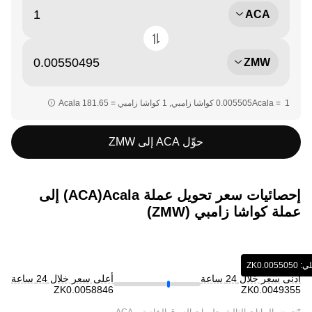
ACA
ZMW
حوِّل ACA إلى ZMW
إحصائيات سعر تحويل عملة ‏Acala(‏ACA) إلى
عملة ‏كواشا زامبي (‏ZMW)
‎‏‏ZK‏
أدنى سعر خلال 24 ساعة
أعلى سعر خلال 24 ساعة