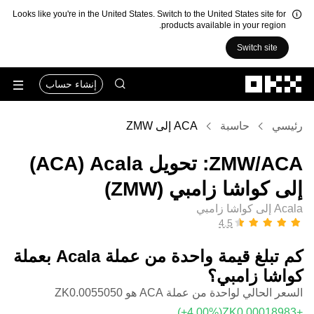
Looks like you're in the United States. Switch to the United States site for
products available in your region.
Switch site
التخطي إلى المحتوى الأساسي
إنشاء حساب
رئيسي
حاسبة
ACA إلى ZMW
‏ACA/‏ZMW: تحويل ‏Acala (‏ACA)
إلى ‏كواشا زامبي (‏ZMW)
Acala إلى كواشا زامبي
كم تبلغ قيمة واحدة من عملة ‏Acala بعملة
‏كواشا زامبي؟
السعر الحالي لواحدة من عملة ACA هو ‏‎‏‎0.0055050‏‏ZK‏
(‏‎+4.00‎%‎‏)