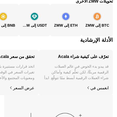
تحويلات ZMW الأخرى
BTC إلى ZMW
ETH إلى ZMW
USDT إلى ZMW
BNB إلى ZMW
الأدلة الإرشادية
تعرّف على كيفية شراء Acala
تحقق من سعر Acala
قد يبدو بدء الخوض في عالم العملات
اتخذ قرارات مستنيرة ب
الرقمية مربكًا، لكن تعلُّم كيفية وأماكن
شراء العملات الرقمية أبسط ممّا تتوقَّع. ابدأ
ومعنويات المجتمع والأخب
رحلتك على تطبيق OKX للجوال، أو هنا على
انغمس في
عرض السعر
الويب.