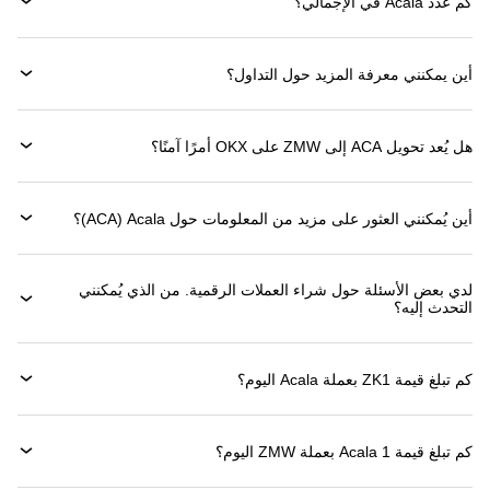
كم عدد Acala في الإجمالي؟
أين يمكنني معرفة المزيد حول التداول؟
هل يُعد تحويل ACA إلى ZMW على OKX أمرًا آمنًا؟
أين يُمكنني العثور على مزيد من المعلومات حول ‏Acala (‏ACA)؟
لدي بعض الأسئلة حول شراء العملات الرقمية. من الذي يُمكنني
التحدث إليه؟
كم تبلغ قيمة 1‏ZK بعملة ‏Acala اليوم؟
كم تبلغ قيمة 1 ‏Acala بعملة ‏ZMW اليوم؟