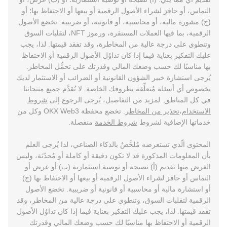
التماس، أو حافز لشراء الأصول الرقمية أو بيعها أو الاحتفاظ بها؛ أو
(ج) مشورة مالية، أو محاسبية، أو قانونية، أو ضريبية. تخضع الأصول
الرقمية، بما فيها العملات المستقرة، ورموز NFT، لتقلبات السوق
وتنطوي على درجة عالية من المخاطرة، وقد تفقد قيمتها. لذا، يجب
عليك التفكير بعناية فيما إذا كان تداوُل الأصول الرقمية أو الاحتفاظ
بها مناسبًا لك حسب وضعك المالي وقدرتك على تحمُّل المخاطر.
يُرجى استشارة خبير الشؤون القانونية أو الضرائب أو الاستثمار لديك
بخصوص أي أسئلة مُتعلِّقة بظروفك الخاصة. لا تُقدَّم جميع منتجاتنا
في كل المناطق. لمزيد من التفاصيل، يُرجى الرجوع إلى
شروط
الاستخدام
،
تحذير من المخاطر
. تخضع محفظة OKX Web3 وكل من
خدماتها الإضافية لشروط
شروط الخدمة
منفصلة.
المحتوى الّذي تستعرضه مُلخَّصٌ بالذكاء الصناعي، لذا يُرجى العلم
بأن المعلومات المذكورة قد لا تكون دقيقة أو كاملة أو مُحدّثة، وليس
الغرض منها تقديم (أ) نصيحة أو توصية استثمارية (ب) أو عرض أو
التماس أو حافز لشراء الأصول الرقمية أو بيعها أو الاحتفاظ بها (ج)
أو استشارة مالية أو محاسبية أو قانونية أو ضريبية. تخضع الأصول
الرقمية لتقلبات السوق، وتنطوي على درجة عالية من المخاطر، وقد
تفقد قيمتها. لذا، يجب عليك التفكير بعناية فيما إذا كان تداوُل الأصول
الرقمية أو الاحتفاظ بها مناسبًا لك حسب وضعك المالي وقدرتك