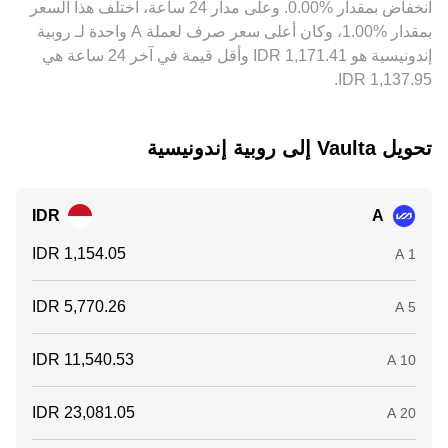
‏انخفاض بمقدار ‏‏‎0.00‎%‎‏. وعلى مدار 24 ساعة، اختلف هذا السعر
الشبكات، ومحدودية الحدود القصوى للسحب قد تؤخر اتساق
الأسعار وتُبقي على فروقات مؤقتة.
بمقدار ‏‎1.00‎%‎‏، وكان أعلى سعر صرف لعملة A واحدة لـ روبية
إندونيسية هو ‏‎1,171.41‏‏ IDR وأقل قيمة في آخر 24 ساعة هي
تحويل ‏Vaulta إلى ‏روبية إندونيسية
IDR
A