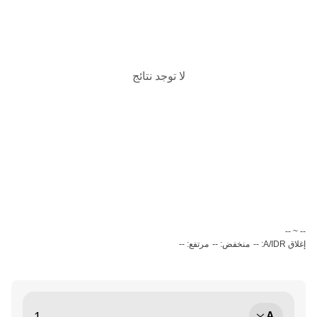
لا توجد نتائج
‏-- ~ ‎--‏
إغلاق A/IDR: --
منخفض: --
مرتفع: --
A