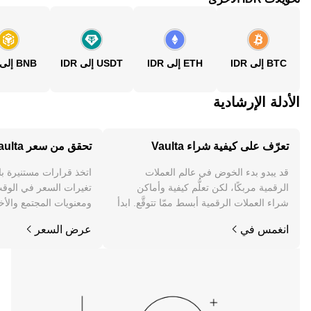
BTC إلى IDR
ETH إلى IDR
USDT إلى IDR
BNB إلى IDR
الأدلة الإرشادية
تعرّف على كيفية شراء Vaulta
تحقق من سعر Vaulta
قد يبدو بدء الخوض في عالم العملات
اتخذ قرارات مستنيرة ب
الرقمية مربكًا، لكن تعلُّم كيفية وأماكن
شراء العملات الرقمية أبسط ممّا تتوقَّع. ابدأ
ومعنويات المجتمع والأخب
رحلتك على تطبيق OKX للجوال، أو هنا على
انغمس في
عرض السعر
الويب.