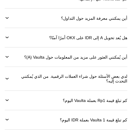
أين يمكنني معرفة المزيد حول التداول؟
هل يُعد تحويل A إلى IDR على OKX أمرًا آمنًا؟
أين يُمكنني العثور على مزيد من المعلومات حول ‏Vaulta (‏A)؟
لدي بعض الأسئلة حول شراء العملات الرقمية. من الذي يُمكنني
التحدث إليه؟
كم تبلغ قيمة 1‏Rp بعملة ‏Vaulta اليوم؟
كم تبلغ قيمة 1 ‏Vaulta بعملة ‏IDR اليوم؟