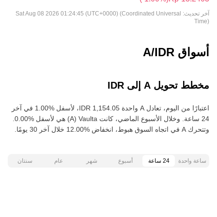
آخر تحديث:
Sat Aug 08 2026 01:24:45 (UTC+0000) (Coordinated Universal
Time)
أسواق A/IDR
مخطط تحويل A إلى IDR
اعتبارًا من اليوم، تعادل A واحدة ‏‎‏‎1,154.05‏‏ IDR‏، لأسفل‏ ‏‎1.00‎%‎‏ في آخر
24 ساعة. وخلال الأسبوع الماضي، كانت Vaulta‏ (A) هي لأسفل‏ ‏‎0.00‎%‎‏.
وتتحرك A في اتجاه السوق هبوط‏، انخفاض‏ ‏‎12.00‎%‎‏ خلال آخر 30 يومًا.
ساعة واحدة
24 ساعة
أسبوع
شهر
عام
سنتان