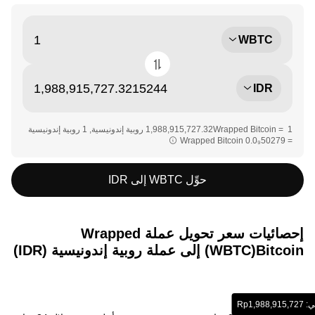
WBTC
IDR
‏‏1 Wrapped Bitcoin = ‎‏‎1,988,915,727.32‏ روبية إندونيسية‏, ‎‏1 روبية إندونيسية
= ‎‏‎0.0₉50279‏ Wrapped Bitcoin‏‏
حوِّل WBTC إلى IDR
إحصائيات سعر تحويل عملة ‏Wrapped
Bitcoin(‏WBTC) إلى عملة ‏روبية إندونيسية (‏IDR)
‏‏Rp‏