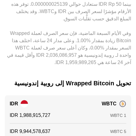
مقابل الدولار قد يتسرّب إلى السعر النهائي لزوج WBTC/IDR.
بينما 50 ‏Rp ‏IDR ستعادل حوالي ‏‏‎0.000000025139‏. توفر هذه
يعمل التحكيم بين المنصات على تضييق هذه الفروقات عبر شراء
الأرقام مؤشرًا لسعر الصرف بين ‏IDR و‏WBTC، وقد يختلف
WBTC حيث يكون أرخص وبيعه حيث يكون أعلى، لكنه ليس مثالياً
المبلغ الدقيق حسب تقلُّبات السوق.
بسبب رسوم الشبكات، أوقات التحويل بين السلاسل، قيود الإيداع
والسحب، وتقلبات السوق اللحظية، ما يجعل الاختلافات قائمة على
وفي الأيام السبعة الماضية، فإن سعر الصرف لعملة ‏Wrapped
نحو متقطع.
Bitcoin ‏زيادة بمقدار ‏‏‎1.00‎%‎‏. وعلى مدار 24 ساعة، اختلف هذا
السعر بمقدار ‏‎0.00‎%‎‏، وكان أعلى سعر صرف لعملة WBTC
واحدة لـ روبية إندونيسية هو ‏‎2,036,086,957‏‏ IDR وأقل قيمة في
آخر 24 ساعة هي ‏‎1,959,989,265‏‏ IDR.
تحويل ‏Wrapped Bitcoin إلى ‏روبية إندونيسية
IDR
WBTC