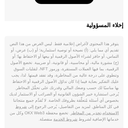
إخلاء المسؤولية
يتوفر هذا المحتوى لأغراض إعلامية فقط. ليس الغرض من هذا النص
تقديم أي مما يلي: (أ) نصيحة أو توصية استثمارية؛ أو (ب) عرض، أو
التماس، أو حافز لشراء الأصول الرقمية أو بيعها أو الاحتفاظ بها؛ أو
(ج) مشورة مالية، أو محاسبية، أو قانونية، أو ضريبية. تخضع الأصول
الرقمية، بما فيها العملات المستقرة، ورموز NFT، لتقلبات السوق
وتنطوي على درجة عالية من المخاطرة، وقد تفقد قيمتها. لذا، يجب
عليك التفكير بعناية فيما إذا كان تداوُل الأصول الرقمية أو الاحتفاظ
بها مناسبًا لك حسب وضعك المالي وقدرتك على تحمُّل المخاطر.
يُرجى استشارة خبير الشؤون القانونية أو الضرائب أو الاستثمار لديك
بخصوص أي أسئلة مُتعلِّقة بظروفك الخاصة. لا تُقدَّم جميع منتجاتنا
في كل المناطق. لمزيد من التفاصيل، يُرجى الرجوع إلى
شروط
الاستخدام
،
تحذير من المخاطر
. تخضع محفظة OKX Web3 وكل من
خدماتها الإضافية لشروط
شروط الخدمة
منفصلة.