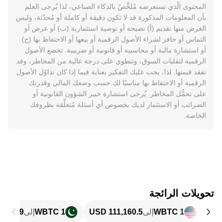
المحتوى الّذي تستعرضه مُلخَّصٌ بالذكاء الصناعي، لذا يُرجى العلم
بأن المعلومات المذكورة قد لا تكون دقيقة أو كاملة أو مُحدّثة، وليس
الغرض منها تقديم (أ) نصيحة أو توصية استثمارية (ب) أو عرض أو
التماس أو حافز لشراء الأصول الرقمية أو بيعها أو الاحتفاظ بها (ج)
أو استشارة مالية أو محاسبية أو قانونية أو ضريبية. تخضع الأصول
الرقمية لتقلبات السوق، وتنطوي على درجة عالية من المخاطر، وقد
تفقد قيمتها. لذا، يجب عليك التفكير بعناية فيما إذا كان تداوُل الأصول
الرقمية أو الاحتفاظ بها مناسبًا لك حسب وضعك المالي وقدرتك
على تحمُّل المخاطر. يُرجى استشارة خبير الشؤون القانونية أو
الضرائب أو الاستثمار لديك بخصوص أي أسئلة مُتعلِّقة بظروفك
الخاصة.
تحويلات الرائجة
1 WBTC
إلى
1 WBTC
إلى