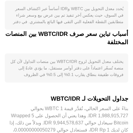
لكن أحداث شبكة بيتكوين مثل تقليص الإصدار في “الهافينغ” تؤثر
يُحدد معدل التحويل بين WBTC وIDR أساساً عبر اكتشاف السعر
على المعروض الأساسي من BTC وبالتالي على ديناميكية سكّ
في السوق، حيث يعكس آخر تنفيذ تم بين عرض بيع وسعر شراء
WBTC. أما الطلب، فينبع من استخدام WBTC كنسخة متوافقة مع
متطابقين النقطة الفعلية التي التقى فيها البائع بالمشتري. في دفتر
ERC-20 تُستعمل كضمان في بروتوكولات الإقراض، وتوفير
الأوامر، تمثل العروض (الطلبات بالبيع) والطلبات (الطلبات بالشراء)
السيولة، والتداول على منصات التمويل اللامركزي، إضافة إلى كونه
أسباب تباين سعر صرف WBTC/IDR بين المنصات
النطاق السعري الفوري، بينما يحدد الفارق بين أفضل طلب شراء
جسراً يسهل نقل تعرض BTC عبر شبكات متعددة. نشاط منظومة
المختلفة
وأفضل عرض بيع “السبريد”، ويعد متوسطهما سعراً وسطياً مرجعياً.
الإيثريوم وواجهات الجسور والاعتماد المؤسسي على WBTC كممثل
عبر منصات متعددة، قد يُستخدم متوسط السعر المرجّح بالحجم
لبِتكوين يرفع الحاجة له، بينما تقلص استخدامات DeFi أو تراجع
(VWAP) لإعطاء وزن أكبر للأسعار المترافقة مع أحجام تداول أعلى،
الحوافز يخفف الضغط الشرائي. من الناحية الكلية، يتحرك WBTC
ويُحسب وفق الصيغة: VWAP = Σ(السعر_i × الحجم_i) / Σ الحجم_i.
يختلف معدل التحويل لزوج WBTC/IDR بين منصات التداول لأن كل
غالباً مع اتجاه BTC لأنه قابل للتحويل واحداً لواحد، فيما تؤثر قوة
حساب التحويل بسيط عند التنفيذ: قيمة IDR = كمية WBTC × معدل
منصة تُسعّر اعتماداً على دفتر أوامر مستقل، ما يؤدي عادةً إلى
الروبية الإندونيسية والسياسات النقدية المحلية وتغيرات شهية
التحويل، وبالعكس كمية WBTC = قيمة IDR ÷ معدل التحويل. وإذا
فروقات طفيفة بنطاق يقارب 0.1% إلى 0.5% في الظروف
المخاطرة عالمياً على القيمة المحوّلة عند تسعير WBTC/IDR.
كان لـ WBTC سيولة معتبرة على منصات تداول لامركزي تعتمد
الطبيعية. عمق السيولة يلعب دوراً حاسماً: في الدفاتر العميقة تؤثر
تنظيمياً، أي تغييرات في قواعد حفظ الأصول المشفرة، وإرشادات
صُنّاع السوق الآليين، فإن الأسعار تُستمد من دالة الحفظ x × y = k
الأوامر الكبيرة أقل في السعر، بينما في الدفاتر الضحلة قد يؤدي
التعامل مع رموز تمثل بيتكوين على السلاسل، أو قرارات محلية في
في مجمعات الأصول، حيث يقارب السعر النِّسبي بين الأصلين نسبة
نفس الحجم إلى انزلاق سعري أكبر وبالتالي ابتعاد السعر المحلي
إندونيسيا بشأن الضرائب والامتثال على تداولات الأصول المشفرة قد
جداول التحويلات لـ WBTC/IDR
y/x داخل المجمع، ما يربط سعر WBTC السلسلي بالسعر المُقتبس
عن السعر الإجمالي. يمكن أن تظهر علاوات أو خصومات جغرافية
تؤثر في السيولة وتكاليف التحويل لزوج WBTC/IDR. وعلى الصعيد
لـ WBTC/IDR عبر قنوات التحكيم. في جميع الحالات، يجمع مزوّدو
وتنظيمية، خصوصاً عندما تختلف تكاليف الامتثال أو ضرائب التداول
التقني، تمويل عقود بيتكوين الدائمة، وتواريخ إغلاق خيارات BTC،
بناءً على السعر الحالي، تُقدَّر قيمة 1 ‏WBTC بحوالي
الأسعار بيانات الصفقات الفعلية ودفاتر الأوامر لتحديد معدل التحويل
أو قيود التحويلات، ما ينعكس في تسعير WBTC/IDR محلياً. كذلك،
وتدفقات “الحيتان” مثل سك أو حرق كميات كبيرة من WBTC على
‏‏‎1,988,915,727‏ ‏IDR. وهذا يعني أن الحصول على 5 ‏Wrapped
المعروض لزوج WBTC/IDR في اللحظة.
على منصات كثيرة يُسعّر WBTC مقابل USDT أولاً، ثم يُحوّل إلى
عناوين الأمناء، وحركات السيولة بين البورصات وプروتوكولات
Bitcoin سيعادل حوالي ‏‏‎9,944,578,637‏ ‏IDR. وبدلاً من ذلك، إذا
IDR، ولذلك فإن أي فرق تسعيري في أساس USDT مقابل IDR أو
AMM تضيف تقلبات قصيرة الأجل فوق هذه العوامل الهيكلية.
كان لديك 1 ‏Rp ‏IDR، فستعادل حوالي ‏‏‎0.00000000050279‏،