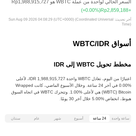
السعر الحالي لواحدة من عملة WBTC هو ‏‎‏‎1,988,915,727‏‏Rp‏
(‏‎+0.00‎%‎‏)
آخر تحديث:
Sun Aug 09 2026 04:08:29 (UTC+0000) (Coordinated Universal
Time)
أسواق WBTC/IDR
مخطط تحويل WBTC إلى IDR
اعتبارًا من اليوم، تعادل WBTC واحدة ‏‎‏‎1,988,915,727‏‏ IDR‏، لأعلى‏
‏‎0.00‎%‎‏ في آخر 24 ساعة. وخلال الأسبوع الماضي، كانت Wrapped
Bitcoin‏ (WBTC) هي لأعلى‏ ‏‎1.00‎%‎‏. وتتحرك WBTC في اتجاه السوق
هبوط‏، انخفاض‏ ‏‎5.00‎%‎‏ خلال آخر 30 يومًا.
ساعة واحدة
24 ساعة
أسبوع
شهر
عام
سنتان