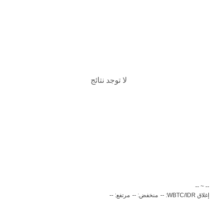
لا توجد نتائج
‏-- ~ ‎--‏
إغلاق WBTC/IDR: --
منخفض: --
مرتفع: --