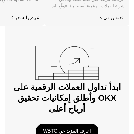
d Bitcoin
شراء العملات الرقمية أبسط ممّا تتوقَّع. ابدأ
والأخبار والمزيد.
رحلتك على تطبيق OKX للجوال، أو هنا على
انغمس في
عرض السعر
الويب.
ابدأ تداول العملات الرقمية على
OKX وأطلق إمكانيات تحقيق
أرباح أعلى
اعرف المزيد عن WBTC