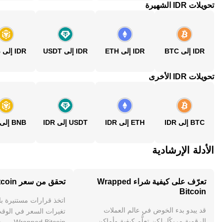
تحويلات IDR الشهيرة
IDR إلى BTC
IDR إلى ETH
IDR إلى USDT
IDR إلى BNB
تحويلات IDR الأخرى
BTC إلى IDR
ETH إلى IDR
USDT إلى IDR
BNB إلى IDR
الأدلة الإرشادية
تعرّف على كيفية شراء Wrapped
تحقق من سعر Wrapped Bitcoin
Bitcoin
اتخذ قرارات مستنيرة ب
قد يبدو بدء الخوض في عالم العملات
تغيرات السعر في الوقت
الرقمية مربكًا، لكن تعلُّم كيفية وأماكن