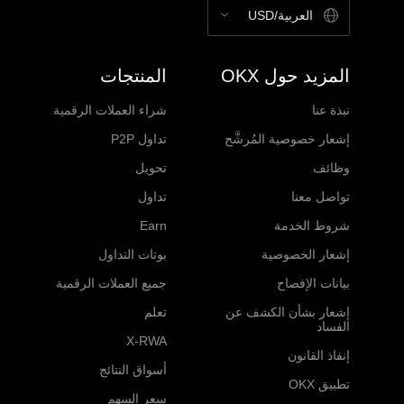
العربية/USD
المزيد حول OKX
المنتجات
نبذة عنا
شراء العملات الرقمية
إشعار خصوصية المُرشَّح
تداول P2P
وظائف
تحويل
تواصل معنا
تداول
شروط الخدمة
Earn
إشعار الخصوصية
بوتات التداول
بيانات الإفصاح
جميع العملات الرقمية
إشعار بشأن الكشف عن
تعلم
الفساد
X-RWA
إنفاذ القانون
أسواق النتائج
تطبيق OKX
سعر السهم