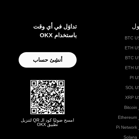
ول
تداوَل في أي وقت
باستخدام OKX
BTC U
ETH U
BTC U
أنشِئ حساب
ETH U
PI 
SOL U
XRP U
B
Et
امسح ضوئيًا كود الـ QR لتنزيل
تطبيق OKX
Pi
S