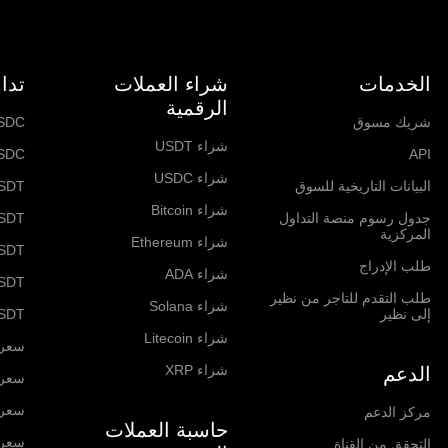
الخدمات
شراء العملات
تدا
الرقمية
شريك مسوق
SDC
شراء USDT
SDC
API
شراء USDC
البيانات التاريخية للسوق
SDT
شراء Bitcoin
جدول رسوم منصة التداول
SDT
المركزية
شراء Ethereum
USDT
طلب الإدراج
شراء ADA
SDT
طلب التقدم للتاجر من نظير
شراء Solana
إلى نظير
SDT
شراء Litecoin
سعر itcoin
شراء XRP
الدعم
سعر hereum
سعر  Network
مركز الدعم
حاسبة العملات
سعر olana
التحقق من القناة