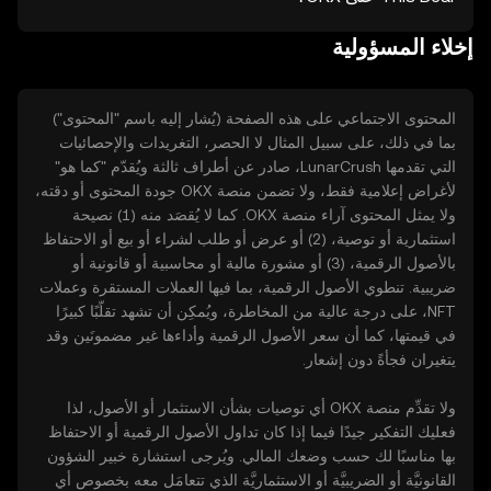
إخلاء المسؤولية
المحتوى الاجتماعي على هذه الصفحة (يُشار إليه باسم "المحتوى")
بما في ذلك، على سبيل المثال لا الحصر، التغريدات والإحصائيات
التي تقدمها LunarCrush، صادر عن أطراف ثالثة ويُقدّم "كما هو"
لأغراض إعلامية فقط، ولا تضمن منصة OKX جودة المحتوى أو دقته،
ولا يمثل المحتوى آراء منصة OKX. كما لا يُقصَد منه (1) نصيحة
استثمارية أو توصية، (2) أو عرض أو طلب لشراء أو بيع أو الاحتفاظ
بالأصول الرقمية، (3) أو مشورة مالية أو محاسبية أو قانونية أو
ضريبية. تنطوي الأصول الرقمية، بما فيها العملات المستقرة وعملات
NFT، على درجة عالية من المخاطرة، ويُمكِن أن تشهد تقلّبًا كبيرًا
في قيمتها، كما أن سعر الأصول الرقمية وأداءها غير مضمونَين وقد
يتغيران فجأةً دون إشعار.
ولا تقدِّم منصة OKX أي توصيات بشأن الاستثمار أو الأصول، لذا
فعليك التفكير جيدًا فيما إذا كان تداول الأصول الرقمية أو الاحتفاظ
بها مناسبًا لك حسب وضعك المالي. ويُرجى استشارة خبير الشؤون
القانونيَّة أو الضريبيَّة أو الاستثماريَّة الذي تتعامَل معه بخصوص أي