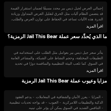
إجمالي العرض لجيل ذيس بير محدد مسبقًا لضمان استقرار القيمة.
قد يتضمن النظام آليات مثل الحرق لتقليل العرض المتداول وزيادة
الندرة. هذه الآليات تساعد في الحفاظ على توازن العرض والطلب،
مما يؤثر على القيمة السوقية للرمز.
اقرأ المزيد
ما الذي يُحدِّد سعر عملة Jail This Bear الرمزية؟
يتأثر سعر جيل ذيس بير بعوامل مثل الطلب على استخدامه في
التطبيقات المختلفة، وحجم النشاط على الشبكة، والمشاعر العامة
في السوق. كما تلعب البيئة التنظيمية والمنافسة دورًا في تحديد
السعر. يجب على المستخدمين مراعاة هذه العوامل عند تقييم قيمة
اقرأ المزيد
الرمز.
مزايا وعيوب عملة Jail This Bear الرمزية
- المزايا: - يعزز الأمان والشفافية في المعاملات. - يدعم العقود
الذكية والتطبيقات اللامركزية. - العيوب: - قد يواجه تحديات تنظيمية.
- التنافس الشديد في السوق يمكن أن يؤثر على تبنيه.