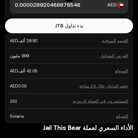
AED
بدء تداول JTB
القيمة السوقية
العرض المتداول
السيولة
حجم التداول خلال 24 ساعة
المستثمرون في العملة الرمزية
الشبكة
Solana
الأداء السعري لعملة Jail This Bear