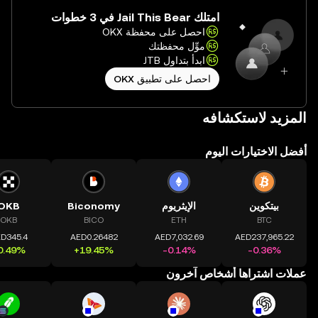
امتلك Jail This Bear في 3 خطوات
احصل على محفظة OKX
موِّل محفظتك
ابدأ بتداول JTB
احصل على تطبيق OKX
المزيد لاستكشافه
أفضل الاختيارات اليوم
بيتكوين
الإيثريوم
Biconomy
OKB
OKB
BICO
ETH
BTC
عملات اشتراها أشخاص آخرون