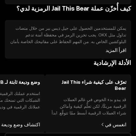
كيف أُخزّن عملة Jail This Bear الرمزية لدي؟
يمكن للمستخدمين الحصول على جيل ذيس بير من خلال منصات
تداول مثل OKX. يجب تخزين الرمز في محفظة آمنة تدعم
البلوكشين الخاص به. من المهم الحفاظ على مفاتيحك الخاصة بأمان
لتجنب الاحتيال. تتفاوت توافر الرمز حسب الولاية القضائية، لذا يجب
اقرأ المزيد
التحقق من القوانين المحلية قبل الاستخدام.
الأدلة الإرشادية
تعرّف على كيفية شراء Jail This
وضع وديعة ثابتة لـ JTB لديك
Bear
استخدم عملتك الرقمية
قد يبدو بدء الخوض في عالم العملات
الشبكات التي تمنحك م
الرقمية مربكًا، لكن تعلُّم كيفية وأماكن
عملاتك الرقمية في وديعة
شراء العملات الرقمية أبسط ممّا تتوقَّع. ابدأ
استكشاف مئات المكافآ
رحلتك على تطبيق OKX للجوال، أو هنا على
باستخدام محفظة OKX المُدارة ذاتيًا.
انغمس في
اكتشاف وضع وديعة ثا
الويب.