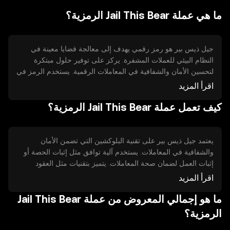
ما هي عملة Jail This Bear الرمزية؟
جيل ذيس بير هو رمز رقمي يهدف إلى معالجة قضايا معينة في
النظام البيئي للعملات المشفرة. يركز على توفير حلول مبتكرة
لتحسين الأمان والشفافية في المعاملات الرقمية. يستخدم الرمز في
مجموعة متنوعة من التطبيقات مثل العقود الذكية والتطبيقات
اقرأ المزيد
اللامركزية، مما يجعله أداة متعددة الاستخدامات في عالم
البلوكشين.
كيف تعمل عملة Jail This Bear الرمزية؟
يعتمد جيل ذيس بير على تقنية البلوكشين التي تضمن الأمان
والشفافية في المعاملات. يستخدم آلية توافق مثل إثبات الحصة أو
إثبات العمل لضمان صحة المعاملات. يتميز بتقنيات مثل العقود
الذكية التي تتيح تنفيذ الاتفاقيات تلقائيًا دون الحاجة إلى وسطاء، مما
اقرأ المزيد
يعزز الكفاءة والموثوقية.
ما هو إجمالي المعروض من عملة Jail This Bear
الرمزية؟