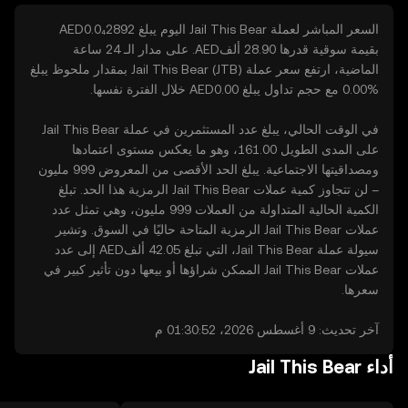
بقيمة سوقية قدرها ‏‎‏‎28.90 ألف‏‏AED‏. على مدار الـ 24 ساعة
الماضية، ارتفع سعر عملة Jail This Bear (JTB) بمقدار ملحوظ يبلغ
في الوقت الحالي، يبلغ عدد المستثمرين في عملة Jail This Bear
على المدى الطويل ‏‎161.00‏، وهو ما يعكس مستوى اعتمادها
ومصداقيتها الاجتماعية. يبلغ الحد الأقصى من المعروض ‏‎999 مليون‏
– لن تتجاوز كمية عملات Jail This Bear الرمزية هذا الحد. تبلغ
الكمية الحالية المتداولة من العملات ‏‎999 مليون‏، وهي تمثل عدد
عملات Jail This Bear الرمزية المتاحة حاليًا في السوق. وتشير
سيولة عملة Jail This Bear، التي تبلغ ‏‎‏‎42.05 ألف‏‏AED‏ إلى عدد
عملات Jail This Bear الممكن شراؤها أو بيعها دون تأثير كبير في
سعرها.
آخر تحديث: ‏9 أغسطس 2026، 01:30:52 م
أداء Jail This Bear