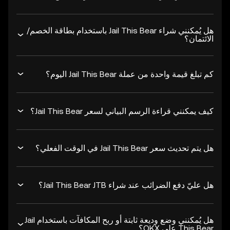
هل يُمكنني شراء Jail This Bear باستخدام بطاقة الخصم/
الائتمان؟
‏كم تبلغ قيمة واحدة من عملة Jail This Bear اليوم؟
كيف يمكنني قراءة الرسم البياني لسعر Jail This Bear؟
هل يتم تحديث سعر Jail This Bear في الوقت الفعلي؟
هل عليّ دفع الضرائب عند شراء Jail This Bear JTB؟
هل يُمكنني وضع وديعة ثابتة أو ربح المكافآت باستخدام Jail
This Bear على OKX؟