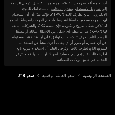
أسئلة متعلِّقة بظروفك الخاصَّة. لمزيد من التفاصيل، يُرجى الرجوع
إلى
شروط الاستخدام
و
تحذير المخاطر
. باستخدامك للموقع
الإلكتروني التابع لطرف ثالث ("TPW")، فإنّك تقرّ بأن أي استخدام
لهذا الموقع سيكون خاضعًا لشروط وأحكام الموقع ذاته وتابعًا له. وما
لم يُذكر بشكل صريح ومكتوب، فإن منصة OKX والشركات التابعة
لها ("OKX") غير مرتبطة بأي شكل من الأشكال بمالك أو مشغّل
الموقع التابع لطرف ثالث، وأنت توافق على أن OKX غير مسؤولة
عن أي خسارة أو ضرر أو أي تبِعات أخرى تنشأ عن استخدامك
للموقع التابع لطرف ثالث، ويُرجى العلم أن استخدام موقع تابع
لطرف ثالث قد يؤدي إلى خسارة أصولك أو نقصانها. قد لا تتوفر
الخدمة في جميع الولايات القضائية.
الصفحة الرئيسية
سعر العملة الرقمية
سعر ‏JTB