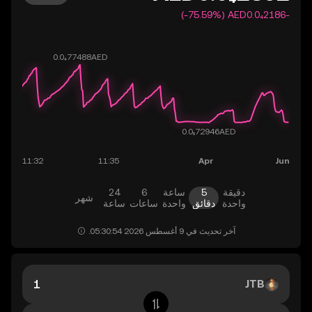
-‏‎‏‎0.0₄2186‏‏AED‏ (‏‎‎-75.59‎%‎‏)
دقيقة
5
ساعة
6
24
شهر
واحدة
دقائق
واحدة
ساعات
ساعة
آخر تحديث في ‏9 أغسطس 2026 05:30:54.
JTB