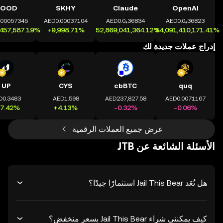
HOOD
SKHY
Claude
OpenAI
إدراج عملات جديدة لك
UP
CYS
cbBTC
quq
عرض جميع العملات الرقمية
الأسئلة الشائعة عن ‏JTB
هل تُعَد Jail This Bear استثمارًا جيدًا؟
كيف يمكنني شراء Jail This Bear بسعر منخفض؟