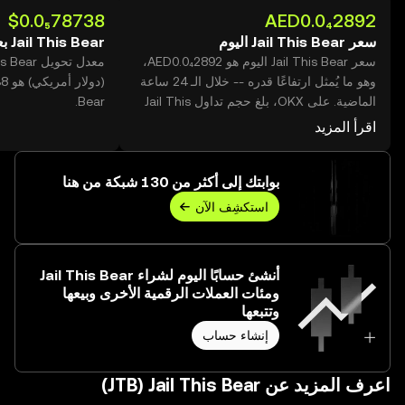
سعر Jail This Bear اليوم
Jail This Bear بعملة USD
سعر Jail This Bear اليوم هو ‏‎‏‎0.0₄2892‏‏AED‏،
وهو ما يُمثل ارتفاعًا قدره -- خلال الـ 24 ساعة
الماضية. على OKX، بلغ حجم تداول Jail This
Bear.
Bear اليوم --، بقيمة تزيد على ‏‎‏‎0.00‏‏AED‏.
اقرأ المزيد
بوابتك إلى أكثر من 130 شبكة من هنا
استكشِف الآن
أنشئ حسابًا اليوم لشراء Jail This Bear
ومئات العملات الرقمية الأخرى وبيعها
وتتبعها
إنشاء حساب
اعرف المزيد عن‏ Jail This Bear (‏JTB)